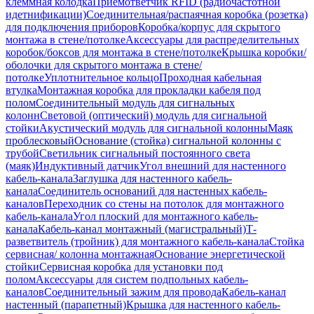
клеммная колодка
Приемответчик RFID (радиочастотной
идетнификации)
Соединительная/распаячная коробка (розетка)
для подключения приборов
Коробка/корпус для скрытого
монтажа в стене/потолке
Аксессуары для распределительных
коробок/боксов для монтажа в стене/потолке
Крышка коробки/
оболочки для скрытого монтажа в стене/
потолке
Уплотнительное кольцо
Проходная кабельная
втулка
Монтажная коробка для прокладки кабеля под
полом
Соединительный модуль для сигнальных
колонн
Световой (оптический) модуль для сигнальной
стойки
Акустический модуль для сигнальной колонны
Маяк
проблесковый
Основание (стойка) сигнальной колонны с
трубой
Светильник сигнальный постоянного света
(маяк)
Индуктивный датчик
Угол внешний для настенного
кабель-канала
Заглушка для настенного кабель-
канала
Соединитель оснований для настенных кабель-
каналов
Переходник со стены на потолок для монтажного
кабель-канала
Угол плоский для монтажного кабель-
канала
Кабель-канал монтажный (магистральный)
Т-
разветвитель (тройник) для монтажного кабель-канала
Стойка
сервисная/ колонна монтажная
Основание энергетической
стойки
Сервисная коробка для установки под
полом
Аксессуары для систем подпольных кабель-
каналов
Соединительный зажим для провода
Кабель-канал
настенный (парапетный)
Крышка для настенного кабель-