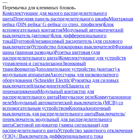
—
Перемычка для клеммных блоков
Комплектующие для малого распределительного
щита
Передняя панель распределительного шкафа
Монтажная
рейка (DIN-рейка/ G-рейка/ со спец. профилем)
Блок
вспомогательных контактов
Модульный автоматический
выключатель (автомат)
Блок дифференциального
тока
Шунтовой/независимый расцепитель (для силового
выключателя)
Устройство блокировки выключателей
Фазовая
шина (шинная разводка)
Розетка щитовая (для
распределительного щита)
Комплектующие для устройств
управления и сигнализации
Звонковый
трансформатор
Дополнительное устройство (контакт) к
модульным аппаратам
Аксессуары для низковольтного
оборудования (Schneider Electric)
Рукоятка для силовых
выключателей/разъединителей
Защита от
перенапряжения
Модульный контактор для
распределительного щита
Импульсное реле
Коммутационное
реле
Модульный автоматический выключатель (MCB) со
вспомогательным устройством
Кнопка/кнопочный
выключатель для распределительного щита
Выключатель/
переключатель модульный для распределительного
щита
Световой индикатор (лампа сигнальная) для
распределительного щита
Устройство защитного отключения
(УЗО) / Выключатель дифференциального тока