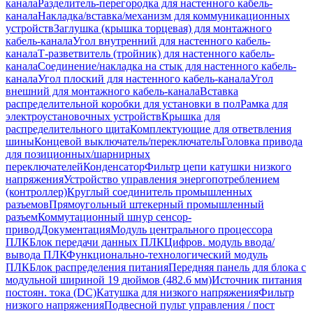
канала
Разделитель-перегородка для настенного кабель-
канала
Накладка/вставка/механизм для коммуникационных
устройств
Заглушка (крышка торцевая) для монтажного
кабель-канала
Угол внутренний для настенного кабель-
канала
Т-разветвитель (тройник) для настенного кабель-
канала
Соединение/накладка на стык для настенного кабель-
канала
Угол плоский для настенного кабель-канала
Угол
внешний для монтажного кабель-канала
Вставка
распределительной коробки для установки в пол
Рамка для
электроустановочных устройств
Крышка для
распределительного щита
Комплектующие для ответвления
шины
Концевой выключатель/переключатель
Головка привода
для позиционных/шарнирных
переключателей
Конденсатор
Фильтр цепи катушки низкого
напряжения
Устройство управления энергопотреблением
(контроллер)
Круглый соединитель промышленных
разъемов
Прямоугольный штекерный промышленный
разъем
Коммутационный шнур сенсор-
привод
Документация
Модуль центрального процессора
ПЛК
Блок передачи данных ПЛК
Цифров. модуль ввода/
вывода ПЛК
Функционально-технологический модуль
ПЛК
Блок распределения питания
Передняя панель для блока с
модульной шириной 19 дюймов (482.6 мм)
Источник питания
постоян. тока (DC)
Катушка для низкого напряжения
Фильтр
низкого напряжения
Подвесной пульт управления / пост