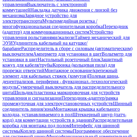
управления
Выключатель с электронной
коммутацией
Накладка датчика движения с линзой без
механизма
Зарядное устройство для
электротранспорта
Мультимедийная розетка /
многофункциональная соединительная коробка
Переходник
(адаптер) для коммуникационных систем
Устройство
управления рольставнями/жалюзи
Таймер механический для
ЭУИ
Удлинитель кабельный на катушке/
барабане
Распределитель в сборе с силовым (автоматическим)
выключателем
Амперметр для установки в щит
Вольтметр для
установки в щит
Настольный розеточный блок
Защитный
кожух для кабеля/трубы
Коронка (кольцевая пила) для
прорезки отверстий
Монтажное основание/крепежный
элемент для кабельных стяжек (хомутов)
Полевая шина,
децентрализов. периферия - функционал.-технологический
модуль
Сумеречный выключатель для распределительного
щита
Шильдик/пластинка маркировочная для устройств
управления и сигнализации
Переходник-адаптер/рамка
промежуточная для электроустановочных устройств
Шинный
соединитель линия/зона
Монтажная крышка кабельного
колодца, устанавливаемого в пол
Штеккерный шнур (патч-
корд) для коммутации устройств в зданиях
Распределительная
коробка для монтажа под полом
Интерфейс для шинной
системы
Коплер шинной системы
Программное обеспечение
для системной шины
Многофункциональный измерительный