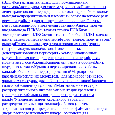
(ВДТ)
Контактный вкладыш для промышленных
разъемов
Аксессуары для систем управления
Полевая шина,
децентрализованн. периферия - аналог./цифров. блок ввода/
вывода
Распределительный клеммный блок
Аналоговое реле
времени (таймер) для распределительного щита
Система
централизованного управления зданиями
Аналог. модуль
ввода/вывода ПЛК
Монтажная стойка ПЛК
Блок
электропитания ПЛК
Соединительный кабель ПЛК
Полевая
шина, децентрализованная периферия - аналог. модуль ввода/
вывода
Полевая шина, децентрализованная периферия -
цифров. модуль ввода/вывода
Полевая шина,
децентрализованная периферия - коммуникационный
модуль
Полевая шина, децентрализованная периферия -
модуль энергоснабжения
Квадратная гайка в обойме
Винт/
шуруп по металлу
Крышка перфорированного кабель-
канала
Кабель-канал перфорированный
Маркировка
кабельная
Крепление (держатель) для маркеров/ этикеток/
ярлыков
Аксессуары для кабельных наконечников
Наконечник-
гильза кабельный (втулочный)
Монтажные аксессуары
распределительного шкафа
Компонент для крепления
проводки и кабельных вводов в распределительном
шкафу
Фланцевая панель кабельного ввода для
распределительных щитов/шкафов
Замок (система
закрывания) для распределительного шкафа
Компонент для
двери распределительного шкафа
Компонент для