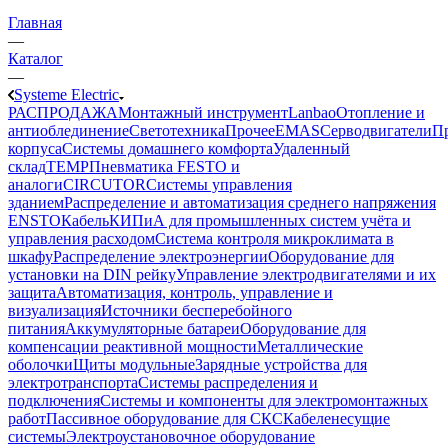
Главная
—
Каталог
—
Systeme Electric
РАСПРОДАЖА
Монтажный инструмент
Lanbao
Отопление и
антиоблединение
Светотехника
Прочее
EMAS
Cерводвигатели
П
корпуса
Системы домашнего комфорта
Удаленный
склад
TEMP
Пневматика FESTO и
аналоги
CIRCUTOR
Системы управления
зданием
Распределение и автоматизация среднего напряжения
ENSTO
Кабель
КИПиА для промышленных систем учёта и
управления расходом
Система контроля микроклимата в
шкафу
Распределение электроэнергии
Оборудование для
установки на DIN рейку
Управление электродвигателями и их
защита
Автоматизация, контроль, управление и
визуализация
Источники бесперебойного
питания
Аккумуляторные батареи
Оборудование для
компенсации реактивной мощности
Металлические
оболочки
Щиты модульные
Зарядные устройства для
электротранспорта
Системы распределения и
подключения
Системы и компоненты для электромонтажных
работ
Пассивное оборудование для СКС
Кабеленесущие
системы
Электроустановочное оборудование