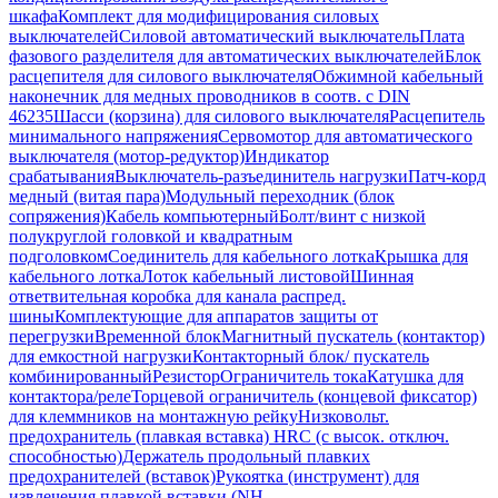
шкафа
Комплект для модифицирования силовых
выключателей
Силовой автоматический выключатель
Плата
фазового разделителя для автоматических выключателей
Блок
расцепителя для силового выключателя
Обжимной кабельный
наконечник для медных проводников в соотв. с DIN
46235
Шасси (корзина) для силового выключателя
Расцепитель
минимального напряжения
Сервомотор для автоматического
выключателя (мотор-редуктор)
Индикатор
срабатывания
Выключатель-разъединитель нагрузки
Патч-корд
медный (витая пара)
Модульный переходник (блок
сопряжения)
Кабель компьютерный
Болт/винт с низкой
полукруглой головкой и квадратным
подголовком
Соединитель для кабельного лотка
Крышка для
кабельного лотка
Лоток кабельный листовой
Шинная
ответвительная коробка для канала распред.
шины
Комплектующие для аппаратов защиты от
перегрузки
Временной блок
Магнитный пускатель (контактор)
для емкостной нагрузки
Контакторный блок/ пускатель
комбинированный
Резистор
Ограничитель тока
Катушка для
контактора/реле
Торцевой ограничитель (концевой фиксатор)
для клеммников на монтажную рейку
Низковольт.
предохранитель (плавкая вставка) HRC (с высок. отключ.
способностью)
Держатель продольный плавких
предохранителей (вставок)
Рукоятка (инструмент) для
извлечения плавкой вставки (NH-