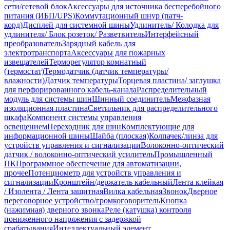
сети/сетевой блок
Аксессуары для источника бесперебойного
питания (ИБП/UPS)
Коммутационный шнур (патч-
корд)
Дисплей для системной шины
Удлинитель/ Колодка для
удлинителя/ Блок розеток/ Разветвитель
Интерфейсный
преобразователь
Зарядный кабель для
электротранспорта
Аксессуары для пожарных
извещателей
Терморегулятор комнатный
(термостат)
Термодатчик (датчик температуры/
влажности)
Датчик температуры
Торцевая пластина/ заглушка
для перфорированного кабель-канала
Распределительный
модуль для системы шин
Шинный соединитель
Межфазная
изоляционная пластина
Светильник для распределительного
шкафа
Компонент системы управления
освещением
Переходник для шин
Комплектующие для
информационной шины
Шайба (плоская)
Колпачек/линза для
устройств управления и сигнализации
Волоконно-оптический
датчик / волоконно-оптический усилитель
Промышленный
ПК
Программное обеспечение для автоматизации,
прочее
Потенциометр для устройств управления и
сигнализации
Кронштейн/держатель кабельный
Лента клейкая
/ Изолента / Лента защитная
Вилка кабельная
Звонок
Дверное
переговорное устройство/громкоговоритель
Кнопка
(нажимная) дверного звонка
Реле (катушка) контроля
пониженного напряжения с задержкой
срабатывания
Интеллектуальный элемент