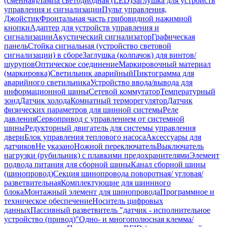
(сменная)
Лампа светодиодная (LED)
Заглушка для устройств
управления и сигнализации
Пульт управления,
Джойстик
Фронтальная часть грибовидной нажимной
кнопки
Адаптер для устройств управления и
сигнализации
Акустический сигнализатор
Графическая
панель
Стойка сигнальная (устройство световой
сигнализации) в сборе
Заглушка (колпачок) для винтов/
шурупов
Оптическое соединение
Маркировочный материал
(маркировка)
Светильник аварийный
Пиктограмма для
аварийного светильника
Устройство ввода/вывода для
информационной шины
Сетевой коммутатор
Температурный
зонд
Датчик холода
Комнатный терморегулятор
Датчик
физических параметров для шинной системы
Реле
давления
Сервопривод с управлением от системной
шины
Редукторный двигатель для системы управления
двери
Блок управления теплового насоса
Аксессуары для
датчиков
Не указано
Ножной переключатель
Выключатель
нагрузки (рубильник) с плавкими предохранителями
Элемент
подвода питания для сборной шины
Канал сборной шины
(шинопровод)
Секция шинопровода поворотная/ угловая/
разветвительная
Комплектующие для шиннного
блока
Монтажный элемент для шинопровода
Программное и
техническое обеспечение
Носитель цифровых
данных
Пассивный разветвитель "датчик - исполнительное
устройство (привод)"
Одно- и многополюсная клемма/