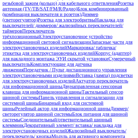
резьбовой зажим (кольцо) для кабельного ответвления
Розетка
антенная (TV/ТВ/SAT/FM/R/Радио)
Блок комбинированный
(комбинация выключателя и розеток)
Диммер
(светорегулятор)
Розетка для электробритвы
Накладка для
выключателей/ диммеров/ жалюзийных переключателей/
таймеров
Переключатель
трёхпозиционный
Электроустановочное устройство
информационной световой сигнализации
Запасные части для
электроустановочных изделий
Маркировка/ табличка/
этикетка для электроустановочных изделий
Корпус (адаптер)
для накладного монтажа ЭУИ скрытой установки
Сумеречный
выключатель
Комплектующие для датчика
движения
Передатчик / Пульт дистанционного управления
электроустановочными изделиями
Вставка (лампа) подсветки
для электроустановочных изделий
Актуатор переключатель
для информационной шины
Двунаправленная сенсорная
клавиша для информационной шины
Тактильный сенсор
шинной системы
Панель управления и сигнализации для
системной шины
Бинарный вход для системной
шины
Релейный актор для информационной шины
Диммер/
светорегулятор шинной системы
Блок питания для шинной
системы
Соединительный/ответвительный шинный
клеммник
Декоративный элемент/ вставка/ накладка для
электроустановочных изделий
Жалюзийный выключатель/
переключатель/ кнопка
Модуль для активного компонента