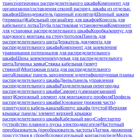
транспортировки распределительного шкафа
Компонент для
организации/составления секций распред. шкафа из отдельн.
шкафов
Шинодержатель (шинный изолятор)
Шинный зажим
(терминал)
Кабельный органайзер для шкафов
Консоль для
кабельного лотка
Труба пластиковая установочная
Компонент
для установки распределительного шкафа
Коробка/корпус для
наружного монтажа на стену/потолок
Панель для
распределительного щита
Держатель документа для
распределительного шкафа
Компонент для заземления/
уравнивания потенциалов для распределительного
шкафа
Шина заземления/нулевая для распределительного
щита
Личинка замка
Стяжка кабельная (хомут
стяжной)
Монтажная плата для распределительного
щита
Крышка/ панель заполнения/ идентифицирующая планка
распределительного шкафа
Дверь/панель управления
распределительного шкафа
Разделительная перегородка
распределительного шкафа
Саморез (самонарезающий
винт)
Крепежный элемент для монтажного профиля
Профиль
распределительного шкафа
Основание (нижняя часть)
плинтусного кабель-канала
Корпус шкафа (пустой)
Верхняя
крышка/ панель/ элемент верхней крышки
распределительного шкафа
Кабельный ввод
Софтстартер
(устройство плавного пуска электродвигателя)
Частотный
преобразователь (преобразователь частоты)
Датчик движения/
присутствия в сборе
Вспомогательный контактор/реле
Модуль