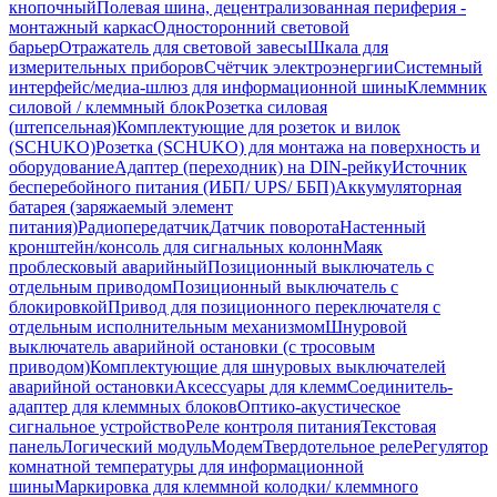
кнопочный
Полевая шина, децентрализованная периферия -
монтажный каркас
Односторонний световой
барьер
Отражатель для световой завесы
Шкала для
измерительных приборов
Счётчик электроэнергии
Системный
интерфейс/медиа-шлюз для информационной шины
Клеммник
силовой / клеммный блок
Розетка силовая
(штепсельная)
Комплектующие для розеток и вилок
(SCHUKO)
Розетка (SCHUKO) для монтажа на поверхность и
оборудование
Адаптер (переходник) на DIN-рейку
Источник
бесперебойного питания (ИБП/ UPS/ ББП)
Аккумуляторная
батарея (заряжаемый элемент
питания)
Радиопередатчик
Датчик поворота
Настенный
кронштейн/консоль для сигнальных колонн
Маяк
проблесковый аварийный
Позиционный выключатель с
отдельным приводом
Позиционный выключатель с
блокировкой
Привод для позиционного переключателя с
отдельным исполнительным механизмом
Шнуровой
выключатель аварийной остановки (с тросовым
приводом)
Комплектующие для шнуровых выключателей
аварийной остановки
Аксессуары для клемм
Соединитель-
адаптер для клеммных блоков
Оптико-акустическое
сигнальное устройство
Реле контроля питания
Текстовая
панель
Логический модуль
Модем
Твердотельное реле
Регулятор
комнатной температуры для информационной
шины
Маркировка для клеммной колодки/ клеммного