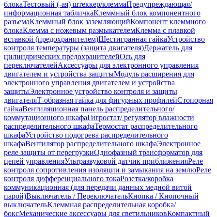
блока
Тестовый (-ая) штеккер/клемма
Предупреждающая/
информационная табличка
Клеммный блок компонентного
разъема
Клеммный блок заземляющий
Компонент клеммного
блока
Клемма с ножевым размыкателем
Клемма с плавкой
вставкой (предохранителем)
Шестигранная гайка
Устройство
контроля температуры (защита двигателя)
Держатель для
цилиндрических предохранителей
Ось для
переключателей
Аксессуары для электронного управления
двигателем и устройства защиты
Модуль расширения для
электронного управления двигателем и устройства
защиты
Электронное устройство контроля и защиты
двигателя
Т-образная гайка для фигурных профилей
Стопорная
гайка
Вентиляционная панель распределительного/
коммутационного шкафа
Гигростат/ регулятор влажности
распределительного шкафа
Термостат распределительного
шкафа
Устройство подогрева распределительного
шкафа
Вентилятор распределительного шкафа
Электронное
реле защиты от перегрузки
Однофазный трансформатор для
цепей управления
Ультразвуковой датчик приближения
Реле
контроля сопротивления изоляции и замыкания на землю
Реле
контроля дифференциального тока
Розетка/коробка
коммуникационная (для передачи данных медной витой
парой)
Выключатель / Переключатель
Кнопка / Кнопочный
выключатель
Клеммная распределительная коробка/
бокс
Механические аксессуары для светильников
Компактный