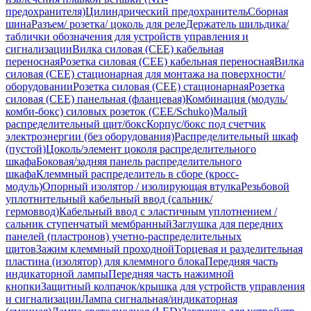
предохранителя)
Цилиндрический предохранитель
Сборная
шина
Разъем/ розетка/ цоколь для реле
Держатель шильдика/
таблички обозначения для устройств управления и
сигнализации
Вилка силовая (CEE) кабельная
переносная
Розетка силовая (CEE) кабельная переносная
Вилка
силовая (CEE) стационарная для монтажа на поверхности/
оборудовании
Розетка силовая (CEE) стационарная
Розетка
силовая (CEE) панельная (фланцевая)
Комбинация (модуль/
комби-бокс) силовых розеток (CEE/Schuko)
Малый
распределительный щит/бокс
Корпус/бокс под счетчик
электроэнергии (без оборудования)
Распределительный шкаф
(пустой)
Цоколь/элемент цоколя распределительного
шкафа
Боковая/задняя панель распределительного
шкафа
Клеммный распределитель в сборе (кросс-
модуль)
Опорный изолятор / изолирующая втулка
Резьбовой
уплотнительный кабельный ввод (сальник/
гермоввод)
Кабельный ввод с эластичным уплотнением /
сальник ступенчатый мембранный
Заглушка для передних
панелей (пластронов) учетно-распределительных
щитов
Зажим клеммный проходной
Торцевая и разделительная
пластина (изолятор) для клеммного блока
Передняя часть
индикаторной лампы
Передняя часть нажимной
кнопки
Защитный колпачок/крышка для устройств управления
и сигнализации
Лампа сигнальная/индикаторная