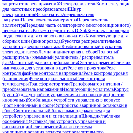
защиты от перенапряжений
Электродвигатель
Комплектующие
для частотных преобразователей
Шнур
электропитания
Выключатель/переключатель
нагрузки
Переключатель амперметра
Переключатель
вольтметра
Передняя часть селекторного (многопозиционного)
переключателя
Разъём-соединитель D-Sub
Комплект проводки/
подключения для силового выключателя
Комплектующие для
сборных шин (шинопровода)
Рукоятка распределительных
устройств дверного монтажа
Комбинированный пускатель
электродвигателя
Лампа индикаторная в сборе
Полюсный
расширитель / клеммный удлинитель / распределитель
фаз
Магнитный датчик приближения
Счетчик времени
Счетчик
импульсов для установки в щит
Реле контроля тока
Реле
контроля фаз
Реле контроля напряжения
Реле контроля уровня
(наполнения)
Реле контроля частоты
Реле контроля
температуры
Трансформатор тока
Трансформатор питания /
преобразователь напряжения
Изолирующий усилитель
Корпус
(пустой) для устройств управления и сигнализации (постов
кнопочных)
Комбинация устройств управления в корпусе
(пост кнопочный в сборе)
Устройство аварийной остановки в
сборе
Светосигнальный блок с ламподержателем для
устройств управления и сигнализации
Шильдик/табличка
обозначения (вставка) для устройств управления и
сигнализации
Реле времени
Фильтр системы
кондиционирования воздуха распределительного