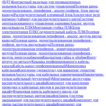
(ВДТ)
Контактный вкладыш для промышленных
разъемов
Аксессуары для систем управления
Полевая шина,
децентрализованн. периферия - аналог./цифров. блок ввода/
вывода
Распределительный клеммный блок
Аналоговое реле
времени (таймер) для распределительного щита
Система
централизованного управления зданиями
Аналог. модуль
ввода/вывода ПЛК
Монтажная стойка ПЛК
Блок
электропитания ПЛК
Соединительный кабель ПЛК
Полевая
шина, децентрализованная периферия - аналог. модуль ввода/
вывода
Полевая шина, децентрализованная периферия -
цифров. модуль ввода/вывода
Полевая шина,
децентрализованная периферия - коммуникационный
модуль
Полевая шина, децентрализованная периферия -
модуль энергоснабжения
Квадратная гайка в обойме
Винт/
шуруп по металлу
Крышка перфорированного кабель-
канала
Кабель-канал перфорированный
Маркировка
кабельная
Крепление (держатель) для маркеров/ этикеток/
ярлыков
Аксессуары для кабельных наконечников
Наконечник-
гильза кабельный (втулочный)
Монтажные аксессуары
распределительного шкафа
Компонент для крепления
проводки и кабельных вводов в распределительном
шкафу
Фланцевая панель кабельного ввода для
распределительных щитов/шкафов
Замок (система
закрывания) для распределительного шкафа
Компонент для
двери распределительного шкафа
Компонент для