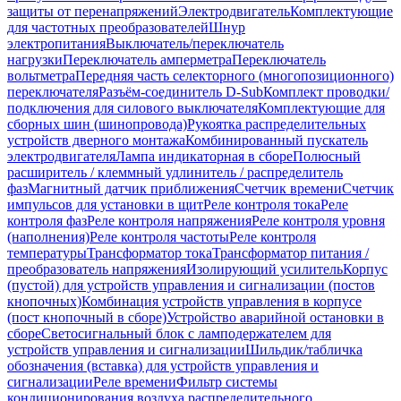
защиты от перенапряжений
Электродвигатель
Комплектующие
для частотных преобразователей
Шнур
электропитания
Выключатель/переключатель
нагрузки
Переключатель амперметра
Переключатель
вольтметра
Передняя часть селекторного (многопозиционного)
переключателя
Разъём-соединитель D-Sub
Комплект проводки/
подключения для силового выключателя
Комплектующие для
сборных шин (шинопровода)
Рукоятка распределительных
устройств дверного монтажа
Комбинированный пускатель
электродвигателя
Лампа индикаторная в сборе
Полюсный
расширитель / клеммный удлинитель / распределитель
фаз
Магнитный датчик приближения
Счетчик времени
Счетчик
импульсов для установки в щит
Реле контроля тока
Реле
контроля фаз
Реле контроля напряжения
Реле контроля уровня
(наполнения)
Реле контроля частоты
Реле контроля
температуры
Трансформатор тока
Трансформатор питания /
преобразователь напряжения
Изолирующий усилитель
Корпус
(пустой) для устройств управления и сигнализации (постов
кнопочных)
Комбинация устройств управления в корпусе
(пост кнопочный в сборе)
Устройство аварийной остановки в
сборе
Светосигнальный блок с ламподержателем для
устройств управления и сигнализации
Шильдик/табличка
обозначения (вставка) для устройств управления и
сигнализации
Реле времени
Фильтр системы
кондиционирования воздуха распределительного