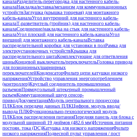
канала
Разделитель-перегородка для настенного кабель-
канала
Накладка/вставка/механизм для коммуникационных
устройств
Заглушка (крышка торцевая) для монтажного
кабель-канала
Угол внутренний для настенного кабель-
канала
Т-разветвитель (тройник) для настенного кабель-
канала
Соединение/накладка на стык для настенного кабель-
канала
Угол плоский для настенного кабель-канала
Угол
внешний для монтажного кабель-канала
Вставка
распределительной коробки для установки в пол
Рамка для
электроустановочных устройств
Крышка для
распределительного щита
Комплектующие для ответвления
шины
Концевой выключатель/переключатель
Головка привода
для позиционных/шарнирных
переключателей
Конденсатор
Фильтр цепи катушки низкого
напряжения
Устройство управления энергопотреблением
(контроллер)
Круглый соединитель промышленных
разъемов
Прямоугольный штекерный промышленный
разъем
Коммутационный шнур сенсор-
привод
Документация
Модуль центрального процессора
ПЛК
Блок передачи данных ПЛК
Цифров. модуль ввода/
вывода ПЛК
Функционально-технологический модуль
ПЛК
Блок распределения питания
Передняя панель для блока с
модульной шириной 19 дюймов (482.6 мм)
Источник питания
постоян. тока (DC)
Катушка для низкого напряжения
Фильтр
низкого напряжения
Подвесной пульт управления / пост