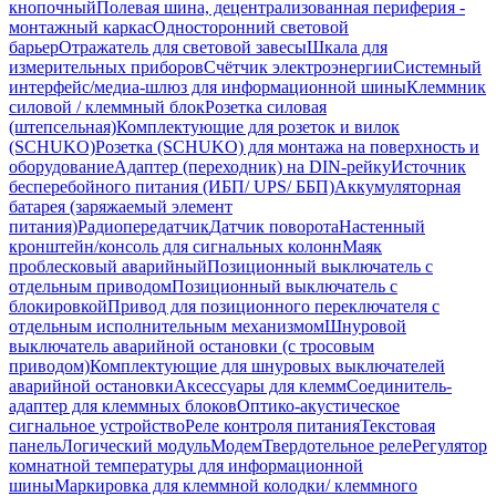
кнопочный
Полевая шина, децентрализованная периферия -
монтажный каркас
Односторонний световой
барьер
Отражатель для световой завесы
Шкала для
измерительных приборов
Счётчик электроэнергии
Системный
интерфейс/медиа-шлюз для информационной шины
Клеммник
силовой / клеммный блок
Розетка силовая
(штепсельная)
Комплектующие для розеток и вилок
(SCHUKO)
Розетка (SCHUKO) для монтажа на поверхность и
оборудование
Адаптер (переходник) на DIN-рейку
Источник
бесперебойного питания (ИБП/ UPS/ ББП)
Аккумуляторная
батарея (заряжаемый элемент
питания)
Радиопередатчик
Датчик поворота
Настенный
кронштейн/консоль для сигнальных колонн
Маяк
проблесковый аварийный
Позиционный выключатель с
отдельным приводом
Позиционный выключатель с
блокировкой
Привод для позиционного переключателя с
отдельным исполнительным механизмом
Шнуровой
выключатель аварийной остановки (с тросовым
приводом)
Комплектующие для шнуровых выключателей
аварийной остановки
Аксессуары для клемм
Соединитель-
адаптер для клеммных блоков
Оптико-акустическое
сигнальное устройство
Реле контроля питания
Текстовая
панель
Логический модуль
Модем
Твердотельное реле
Регулятор
комнатной температуры для информационной
шины
Маркировка для клеммной колодки/ клеммного