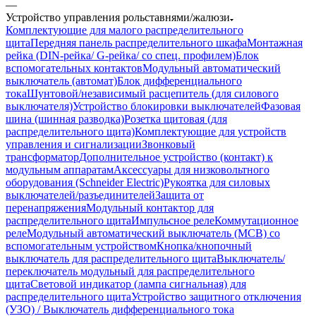
—
Устройство управления рольставнями/жалюзи
Комплектующие для малого распределительного
щита
Передняя панель распределительного шкафа
Монтажная
рейка (DIN-рейка/ G-рейка/ со спец. профилем)
Блок
вспомогательных контактов
Модульный автоматический
выключатель (автомат)
Блок дифференциального
тока
Шунтовой/независимый расцепитель (для силового
выключателя)
Устройство блокировки выключателей
Фазовая
шина (шинная разводка)
Розетка щитовая (для
распределительного щита)
Комплектующие для устройств
управления и сигнализации
Звонковый
трансформатор
Дополнительное устройство (контакт) к
модульным аппаратам
Аксессуары для низковольтного
оборудования (Schneider Electric)
Рукоятка для силовых
выключателей/разъединителей
Защита от
перенапряжения
Модульный контактор для
распределительного щита
Импульсное реле
Коммутационное
реле
Модульный автоматический выключатель (MCB) со
вспомогательным устройством
Кнопка/кнопочный
выключатель для распределительного щита
Выключатель/
переключатель модульный для распределительного
щита
Световой индикатор (лампа сигнальная) для
распределительного щита
Устройство защитного отключения
(УЗО) / Выключатель дифференциального тока