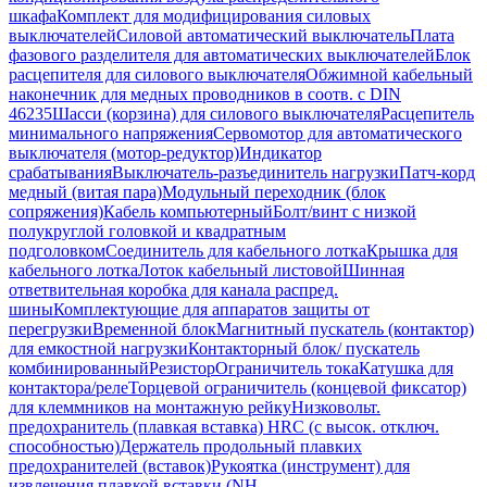
шкафа
Комплект для модифицирования силовых
выключателей
Силовой автоматический выключатель
Плата
фазового разделителя для автоматических выключателей
Блок
расцепителя для силового выключателя
Обжимной кабельный
наконечник для медных проводников в соотв. с DIN
46235
Шасси (корзина) для силового выключателя
Расцепитель
минимального напряжения
Сервомотор для автоматического
выключателя (мотор-редуктор)
Индикатор
срабатывания
Выключатель-разъединитель нагрузки
Патч-корд
медный (витая пара)
Модульный переходник (блок
сопряжения)
Кабель компьютерный
Болт/винт с низкой
полукруглой головкой и квадратным
подголовком
Соединитель для кабельного лотка
Крышка для
кабельного лотка
Лоток кабельный листовой
Шинная
ответвительная коробка для канала распред.
шины
Комплектующие для аппаратов защиты от
перегрузки
Временной блок
Магнитный пускатель (контактор)
для емкостной нагрузки
Контакторный блок/ пускатель
комбинированный
Резистор
Ограничитель тока
Катушка для
контактора/реле
Торцевой ограничитель (концевой фиксатор)
для клеммников на монтажную рейку
Низковольт.
предохранитель (плавкая вставка) HRC (с высок. отключ.
способностью)
Держатель продольный плавких
предохранителей (вставок)
Рукоятка (инструмент) для
извлечения плавкой вставки (NH-