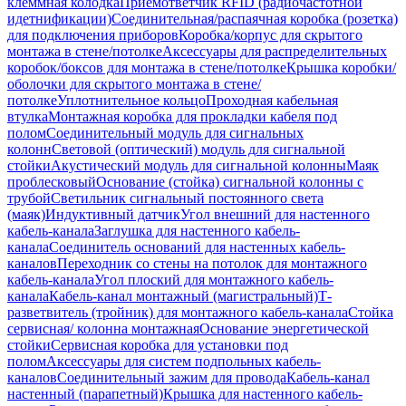
клеммная колодка
Приемответчик RFID (радиочастотной
идетнификации)
Соединительная/распаячная коробка (розетка)
для подключения приборов
Коробка/корпус для скрытого
монтажа в стене/потолке
Аксессуары для распределительных
коробок/боксов для монтажа в стене/потолке
Крышка коробки/
оболочки для скрытого монтажа в стене/
потолке
Уплотнительное кольцо
Проходная кабельная
втулка
Монтажная коробка для прокладки кабеля под
полом
Соединительный модуль для сигнальных
колонн
Световой (оптический) модуль для сигнальной
стойки
Акустический модуль для сигнальной колонны
Маяк
проблесковый
Основание (стойка) сигнальной колонны с
трубой
Светильник сигнальный постоянного света
(маяк)
Индуктивный датчик
Угол внешний для настенного
кабель-канала
Заглушка для настенного кабель-
канала
Соединитель оснований для настенных кабель-
каналов
Переходник со стены на потолок для монтажного
кабель-канала
Угол плоский для монтажного кабель-
канала
Кабель-канал монтажный (магистральный)
Т-
разветвитель (тройник) для монтажного кабель-канала
Стойка
сервисная/ колонна монтажная
Основание энергетической
стойки
Сервисная коробка для установки под
полом
Аксессуары для систем подпольных кабель-
каналов
Соединительный зажим для провода
Кабель-канал
настенный (парапетный)
Крышка для настенного кабель-