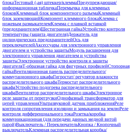
блока
Тестовый (-ая) штеккер/клемма
Предупреждающая/
информационная табличка
Перемычка для клеммных
блоков
Клеммный блок компонентного разъема
Клеммный
блок заземляющий
Компонент клеммного блока
Клемма с
ножевым размыкателем
Клемма с плавкой вставкой
(предохранителем)
Шестигранная гайка
Устройство контроля
температуры (защита двигателя)
Держатель для
цилиндрических предохранителей
Ось для
переключателей
Аксессуары для электронного управления
двигателем и устройства защиты
Модуль расширения для
электронного управления двигателем и устройства
защиты
Электронное устройство контроля и защиты
двигателя
Т-образная гайка для фигурных профилей
Стопорная
гайка
Вентиляционная панель распределительного/
коммутационного шкафа
Гигростат/ регулятор влажности
распределительного шкафа
Термостат распределительного
шкафа
Устройство подогрева распределительного
шкафа
Вентилятор распределительного шкафа
Электронное
реле защиты от перегрузки
Однофазный трансформатор для
цепей управления
Ультразвуковой датчик приближения
Реле
контроля сопротивления изоляции и замыкания на землю
Реле
контроля дифференциального тока
Розетка/коробка
коммуникационная (для передачи данных медной витой
парой)
Выключатель / Переключатель
Кнопка / Кнопочный
выключатель
Клеммная распределительная коробка/