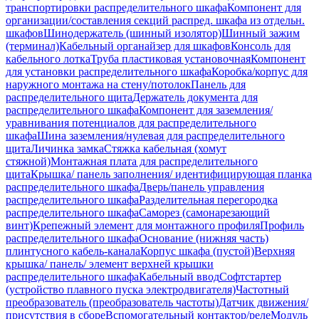
транспортировки распределительного шкафа
Компонент для
организации/составления секций распред. шкафа из отдельн.
шкафов
Шинодержатель (шинный изолятор)
Шинный зажим
(терминал)
Кабельный органайзер для шкафов
Консоль для
кабельного лотка
Труба пластиковая установочная
Компонент
для установки распределительного шкафа
Коробка/корпус для
наружного монтажа на стену/потолок
Панель для
распределительного щита
Держатель документа для
распределительного шкафа
Компонент для заземления/
уравнивания потенциалов для распределительного
шкафа
Шина заземления/нулевая для распределительного
щита
Личинка замка
Стяжка кабельная (хомут
стяжной)
Монтажная плата для распределительного
щита
Крышка/ панель заполнения/ идентифицирующая планка
распределительного шкафа
Дверь/панель управления
распределительного шкафа
Разделительная перегородка
распределительного шкафа
Саморез (самонарезающий
винт)
Крепежный элемент для монтажного профиля
Профиль
распределительного шкафа
Основание (нижняя часть)
плинтусного кабель-канала
Корпус шкафа (пустой)
Верхняя
крышка/ панель/ элемент верхней крышки
распределительного шкафа
Кабельный ввод
Софтстартер
(устройство плавного пуска электродвигателя)
Частотный
преобразователь (преобразователь частоты)
Датчик движения/
присутствия в сборе
Вспомогательный контактор/реле
Модуль