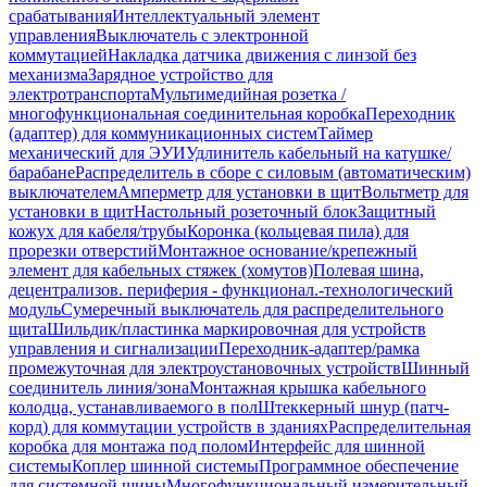
срабатывания
Интеллектуальный элемент
управления
Выключатель с электронной
коммутацией
Накладка датчика движения с линзой без
механизма
Зарядное устройство для
электротранспорта
Мультимедийная розетка /
многофункциональная соединительная коробка
Переходник
(адаптер) для коммуникационных систем
Таймер
механический для ЭУИ
Удлинитель кабельный на катушке/
барабане
Распределитель в сборе с силовым (автоматическим)
выключателем
Амперметр для установки в щит
Вольтметр для
установки в щит
Настольный розеточный блок
Защитный
кожух для кабеля/трубы
Коронка (кольцевая пила) для
прорезки отверстий
Монтажное основание/крепежный
элемент для кабельных стяжек (хомутов)
Полевая шина,
децентрализов. периферия - функционал.-технологический
модуль
Сумеречный выключатель для распределительного
щита
Шильдик/пластинка маркировочная для устройств
управления и сигнализации
Переходник-адаптер/рамка
промежуточная для электроустановочных устройств
Шинный
соединитель линия/зона
Монтажная крышка кабельного
колодца, устанавливаемого в пол
Штеккерный шнур (патч-
корд) для коммутации устройств в зданиях
Распределительная
коробка для монтажа под полом
Интерфейс для шинной
системы
Коплер шинной системы
Программное обеспечение
для системной шины
Многофункциональный измерительный