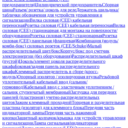
предохранителя)
Цилиндрический предохранитель
Сборная
шина
Разъем/ розетка/ цоколь для реле
Держатель шильдика/
таблички обозначения для устройств управления и
сигнализации
Вилка силовая (CEE) кабельная
переносная
Розетка силовая (CEE) кабельная переносная
Вилка
силовая (CEE) стационарная для монтажа на поверхности/
оборудовании
Розетка силовая (CEE) стационарная
Розетка
силовая (CEE) панельная (фланцевая)
Комбинация (модуль/
комби-бокс) силовых розеток (CEE/Schuko)
Малый
распределительный щит/бокс
Корпус/бокс под счетчик
электроэнергии (без оборудования)
Распределительный шкаф
(пустой)
Цоколь/элемент цоколя распределительного
шкафа
Боковая/задняя панель распределительного
шкафа
Клеммный распределитель в сборе (кросс-
модуль)
Опорный изолятор / изолирующая втулка
Резьбовой
уплотнительный кабельный ввод (сальник/
гермоввод)
Кабельный ввод с эластичным уплотнением /
сальник ступенчатый мембранный
Заглушка для передних
панелей (пластронов) учетно-распределительных
щитов
Зажим клеммный проходной
Торцевая и разделительная
пластина (изолятор) для клеммного блока
Передняя часть
индикаторной лампы
Передняя часть нажимной
кнопки
Защитный колпачок/крышка для устройств управления
и сигнализации
Лампа сигнальная/индикаторная