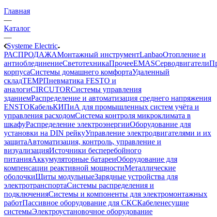
Главная
—
Каталог
—
Systeme Electric
РАСПРОДАЖА
Монтажный инструмент
Lanbao
Отопление и
антиоблединение
Светотехника
Прочее
EMAS
Cерводвигатели
П
корпуса
Системы домашнего комфорта
Удаленный
склад
TEMP
Пневматика FESTO и
аналоги
CIRCUTOR
Системы управления
зданием
Распределение и автоматизация среднего напряжения
ENSTO
Кабель
КИПиА для промышленных систем учёта и
управления расходом
Система контроля микроклимата в
шкафу
Распределение электроэнергии
Оборудование для
установки на DIN рейку
Управление электродвигателями и их
защита
Автоматизация, контроль, управление и
визуализация
Источники бесперебойного
питания
Аккумуляторные батареи
Оборудование для
компенсации реактивной мощности
Металлические
оболочки
Щиты модульные
Зарядные устройства для
электротранспорта
Системы распределения и
подключения
Системы и компоненты для электромонтажных
работ
Пассивное оборудование для СКС
Кабеленесущие
системы
Электроустановочное оборудование