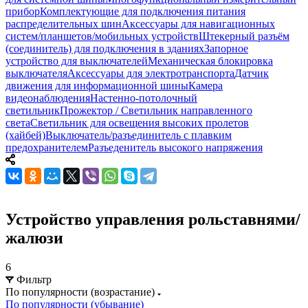
прибор
Комплектующие для подключения питания
распределительных шин
Аксессуары для навигационных
систем/планшетов/мобильных устройств
Штекерный разъём
(соединитель) для подключения в зданиях
Запорное
устройство для выключателей
Механическая блокировка
выключателя
Аксессуары для электротранспорта
Датчик
движения для информационной шины
Камера
видеонаблюдения
Настенно-потолочный
светильник
Прожектор / Светильник направленного
света
Светильник для освещения высоких пролетов
(хайбей)
Выключатель/разъединитель с плавким
предохранителем
Разъеденитель высокого напряжения
Устройство управления рольставнями/
жалюзи
6
Фильтр
По популярности (возрастание)
По популярности (убывание)