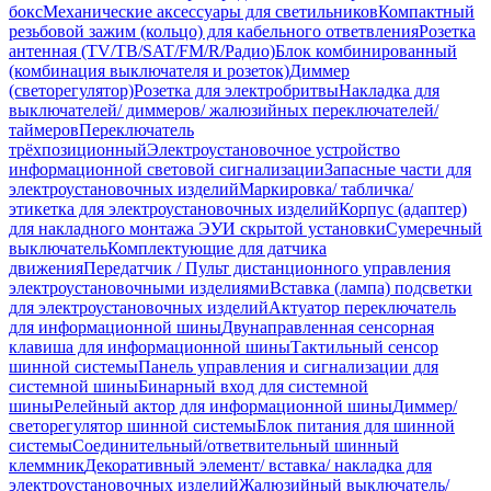
бокс
Механические аксессуары для светильников
Компактный
резьбовой зажим (кольцо) для кабельного ответвления
Розетка
антенная (TV/ТВ/SAT/FM/R/Радио)
Блок комбинированный
(комбинация выключателя и розеток)
Диммер
(светорегулятор)
Розетка для электробритвы
Накладка для
выключателей/ диммеров/ жалюзийных переключателей/
таймеров
Переключатель
трёхпозиционный
Электроустановочное устройство
информационной световой сигнализации
Запасные части для
электроустановочных изделий
Маркировка/ табличка/
этикетка для электроустановочных изделий
Корпус (адаптер)
для накладного монтажа ЭУИ скрытой установки
Сумеречный
выключатель
Комплектующие для датчика
движения
Передатчик / Пульт дистанционного управления
электроустановочными изделиями
Вставка (лампа) подсветки
для электроустановочных изделий
Актуатор переключатель
для информационной шины
Двунаправленная сенсорная
клавиша для информационной шины
Тактильный сенсор
шинной системы
Панель управления и сигнализации для
системной шины
Бинарный вход для системной
шины
Релейный актор для информационной шины
Диммер/
светорегулятор шинной системы
Блок питания для шинной
системы
Соединительный/ответвительный шинный
клеммник
Декоративный элемент/ вставка/ накладка для
электроустановочных изделий
Жалюзийный выключатель/