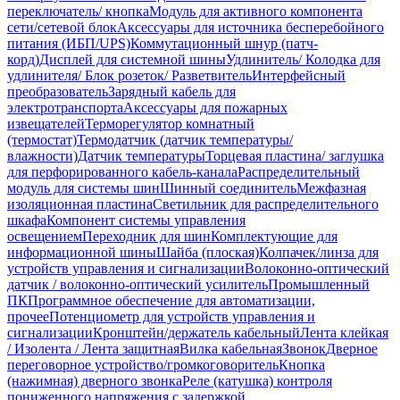
переключатель/ кнопка
Модуль для активного компонента
сети/сетевой блок
Аксессуары для источника бесперебойного
питания (ИБП/UPS)
Коммутационный шнур (патч-
корд)
Дисплей для системной шины
Удлинитель/ Колодка для
удлинителя/ Блок розеток/ Разветвитель
Интерфейсный
преобразователь
Зарядный кабель для
электротранспорта
Аксессуары для пожарных
извещателей
Терморегулятор комнатный
(термостат)
Термодатчик (датчик температуры/
влажности)
Датчик температуры
Торцевая пластина/ заглушка
для перфорированного кабель-канала
Распределительный
модуль для системы шин
Шинный соединитель
Межфазная
изоляционная пластина
Светильник для распределительного
шкафа
Компонент системы управления
освещением
Переходник для шин
Комплектующие для
информационной шины
Шайба (плоская)
Колпачек/линза для
устройств управления и сигнализации
Волоконно-оптический
датчик / волоконно-оптический усилитель
Промышленный
ПК
Программное обеспечение для автоматизации,
прочее
Потенциометр для устройств управления и
сигнализации
Кронштейн/держатель кабельный
Лента клейкая
/ Изолента / Лента защитная
Вилка кабельная
Звонок
Дверное
переговорное устройство/громкоговоритель
Кнопка
(нажимная) дверного звонка
Реле (катушка) контроля
пониженного напряжения с задержкой