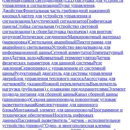
(сменная)
Лампа светодиодная (LED)
Заглушка для устройств
управления и сигнализации
Пульт управления,
Джойстик
Фронтальная часть грибовидной нажимной
кнопки
Адаптер для устройств управления и
сигнализации
Акустический сигнализатор
Графическая
панель
Стойка сигнальная (устройство световой
сигнализации) в сборе
Заглушка (колпачок) для винтов/
шурупов
Оптическое соединение
Маркировочный материал
(маркировка)
Светильник аварийный
Пиктограмма для
аварийного светильника
Устройство ввода/вывода для
информационной шины
Сетевой коммутатор
Температурный
зонд
Датчик холода
Комнатный терморегулятор
Датчик
физических параметров для шинной системы
Реле
давления
Сервопривод с управлением от системной
шины
Редукторный двигатель для системы управления
двери
Блок управления теплового насоса
Аксессуары для
датчиков
Не указано
Ножной переключатель
Выключатель
нагрузки (рубильник) с плавкими предохранителями
Элемент
подвода питания для сборной шины
Канал сборной шины
(шинопровод)
Секция шинопровода поворотная/ угловая/
разветвительная
Комплектующие для шиннного
блока
Монтажный элемент для шинопровода
Программное и
техническое обеспечение
Носитель цифровых
данных
Пассивный разветвитель "датчик - исполнительное
устройство (привод)"
Одно- и многополюсная клемма/