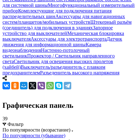
для системной шины
Многофункциональный измерительный
прибор
Комплектующие для подключения питания
распределительных шин
Аксессуары для навигационных
систем/планшетов/мобильных устройств
Штекерный разъём
(соединитель) для подключения в зданиях
Запорное
устройство для выключателей
Механическая блокировка
выключателя
Аксессуары для электротранспорта
Датчик
движения для информационной шины
Камера
видеонаблюдения
Настенно-потолочный
светильник
Прожектор / Светильник направленного
света
Светильник для освещения высоких пролетов
(хайбей)
Выключатель/разъединитель с плавким
предохранителем
Разъеденитель высокого напряжения
Графическая панель
39
Фильтр
По популярности (возрастание)
По популярности (убывание)