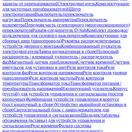
защиты от перенапряжений
Электродвигатель
Комплектующие
для частотных преобразователей
Шнур
электропитания
Выключатель/переключатель
нагрузки
Переключатель амперметра
Переключатель
вольтметра
Передняя часть селекторного (многопозиционного)
переключателя
Разъём-соединитель D-Sub
Комплект проводки/
подключения для силового выключателя
Комплектующие для
сборных шин (шинопровода)
Рукоятка распределительных
устройств дверного монтажа
Комбинированный пускатель
электродвигателя
Лампа индикаторная в сборе
Полюсный
расширитель / клеммный удлинитель / распределитель
фаз
Магнитный датчик приближения
Счетчик времени
Счетчик
импульсов для установки в щит
Реле контроля тока
Реле
контроля фаз
Реле контроля напряжения
Реле контроля уровня
(наполнения)
Реле контроля частоты
Реле контроля
температуры
Трансформатор тока
Трансформатор питания /
преобразователь напряжения
Изолирующий усилитель
Корпус
(пустой) для устройств управления и сигнализации (постов
кнопочных)
Комбинация устройств управления в корпусе
(пост кнопочный в сборе)
Устройство аварийной остановки в
сборе
Светосигнальный блок с ламподержателем для
устройств управления и сигнализации
Шильдик/табличка
обозначения (вставка) для устройств управления и
сигнализации
Реле времени
Фильтр системы
кондиционирования воздуха распределительного