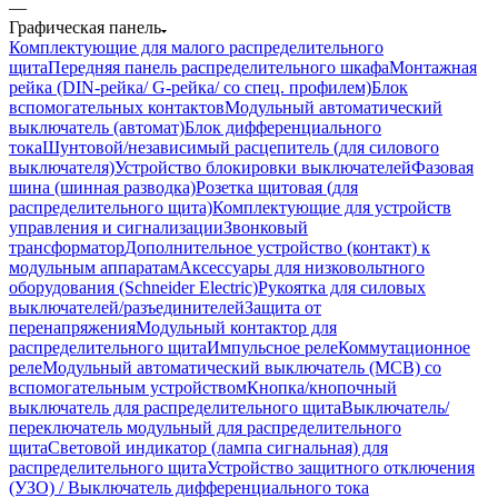
—
Графическая панель
Комплектующие для малого распределительного
щита
Передняя панель распределительного шкафа
Монтажная
рейка (DIN-рейка/ G-рейка/ со спец. профилем)
Блок
вспомогательных контактов
Модульный автоматический
выключатель (автомат)
Блок дифференциального
тока
Шунтовой/независимый расцепитель (для силового
выключателя)
Устройство блокировки выключателей
Фазовая
шина (шинная разводка)
Розетка щитовая (для
распределительного щита)
Комплектующие для устройств
управления и сигнализации
Звонковый
трансформатор
Дополнительное устройство (контакт) к
модульным аппаратам
Аксессуары для низковольтного
оборудования (Schneider Electric)
Рукоятка для силовых
выключателей/разъединителей
Защита от
перенапряжения
Модульный контактор для
распределительного щита
Импульсное реле
Коммутационное
реле
Модульный автоматический выключатель (MCB) со
вспомогательным устройством
Кнопка/кнопочный
выключатель для распределительного щита
Выключатель/
переключатель модульный для распределительного
щита
Световой индикатор (лампа сигнальная) для
распределительного щита
Устройство защитного отключения
(УЗО) / Выключатель дифференциального тока