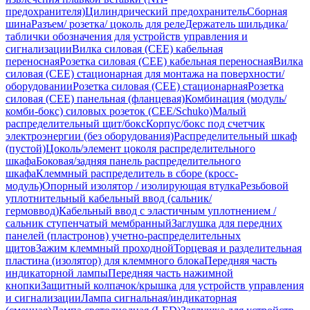
предохранителя)
Цилиндрический предохранитель
Сборная
шина
Разъем/ розетка/ цоколь для реле
Держатель шильдика/
таблички обозначения для устройств управления и
сигнализации
Вилка силовая (CEE) кабельная
переносная
Розетка силовая (CEE) кабельная переносная
Вилка
силовая (CEE) стационарная для монтажа на поверхности/
оборудовании
Розетка силовая (CEE) стационарная
Розетка
силовая (CEE) панельная (фланцевая)
Комбинация (модуль/
комби-бокс) силовых розеток (CEE/Schuko)
Малый
распределительный щит/бокс
Корпус/бокс под счетчик
электроэнергии (без оборудования)
Распределительный шкаф
(пустой)
Цоколь/элемент цоколя распределительного
шкафа
Боковая/задняя панель распределительного
шкафа
Клеммный распределитель в сборе (кросс-
модуль)
Опорный изолятор / изолирующая втулка
Резьбовой
уплотнительный кабельный ввод (сальник/
гермоввод)
Кабельный ввод с эластичным уплотнением /
сальник ступенчатый мембранный
Заглушка для передних
панелей (пластронов) учетно-распределительных
щитов
Зажим клеммный проходной
Торцевая и разделительная
пластина (изолятор) для клеммного блока
Передняя часть
индикаторной лампы
Передняя часть нажимной
кнопки
Защитный колпачок/крышка для устройств управления
и сигнализации
Лампа сигнальная/индикаторная