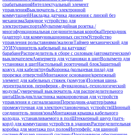
срабатывания
Интеллектуальный элемент
управления
Выключатель с электронной
коммутацией
Накладка датчика движения с линзой без
механизма
Зарядное устройство для
электротранспорта
Мультимедийная розетка /
многофункциональная соединительная коробка
Переходник
(адаптер) для коммуникационных систем
Устройство
управления рольставнями/жалюзи
Таймер механический для
ЭУИ
Удлинитель кабельный на катушке/
барабане
Распределитель в сборе с силовым (автоматическим)
выключателем
Амперметр для установки в щит
Вольтметр для
установки в щит
Настольный розеточный блок
Защитный
кожух для кабеля/трубы
Коронка (кольцевая пила) для
прорезки отверстий
Монтажное основание/крепежный
элемент для кабельных стяжек (хомутов)
Полевая шина,
децентрализов. периферия - функционал.-технологический
модуль
Сумеречный выключатель для распределительного
щита
Шильдик/пластинка маркировочная для устройств
управления и сигнализации
Переходник-адаптер/рамка
промежуточная для электроустановочных устройств
Шинный
соединитель линия/зона
Монтажная крышка кабельного
колодца, устанавливаемого в пол
Штеккерный шнур (патч-
корд) для коммутации устройств в зданиях
Распределительная
коробка для монтажа под полом
Интерфейс для шинной
системы
Коплер шинной системы
Программное обеспечение