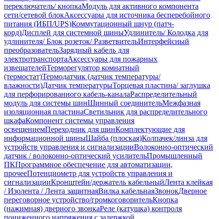
переключатель/ кнопка
Модуль для активного компонента
сети/сетевой блок
Аксессуары для источника бесперебойного
питания (ИБП/UPS)
Коммутационный шнур (патч-
корд)
Дисплей для системной шины
Удлинитель/ Колодка для
удлинителя/ Блок розеток/ Разветвитель
Интерфейсный
преобразователь
Зарядный кабель для
электротранспорта
Аксессуары для пожарных
извещателей
Терморегулятор комнатный
(термостат)
Термодатчик (датчик температуры/
влажности)
Датчик температуры
Торцевая пластина/ заглушка
для перфорированного кабель-канала
Распределительный
модуль для системы шин
Шинный соединитель
Межфазная
изоляционная пластина
Светильник для распределительного
шкафа
Компонент системы управления
освещением
Переходник для шин
Комплектующие для
информационной шины
Шайба (плоская)
Колпачек/линза для
устройств управления и сигнализации
Волоконно-оптический
датчик / волоконно-оптический усилитель
Промышленный
ПК
Программное обеспечение для автоматизации,
прочее
Потенциометр для устройств управления и
сигнализации
Кронштейн/держатель кабельный
Лента клейкая
/ Изолента / Лента защитная
Вилка кабельная
Звонок
Дверное
переговорное устройство/громкоговоритель
Кнопка
(нажимная) дверного звонка
Реле (катушка) контроля
пониженного напряжения с задержкой