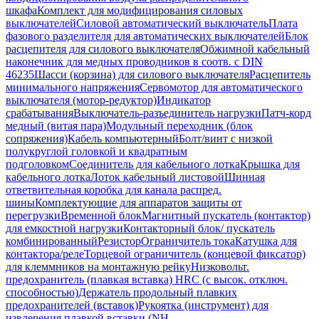
шкафа
Комплект для модифицирования силовых
выключателей
Силовой автоматический выключатель
Плата
фазового разделителя для автоматических выключателей
Блок
расцепителя для силового выключателя
Обжимной кабельный
наконечник для медных проводников в соотв. с DIN
46235
Шасси (корзина) для силового выключателя
Расцепитель
минимального напряжения
Сервомотор для автоматического
выключателя (мотор-редуктор)
Индикатор
срабатывания
Выключатель-разъединитель нагрузки
Патч-корд
медный (витая пара)
Модульный переходник (блок
сопряжения)
Кабель компьютерный
Болт/винт с низкой
полукруглой головкой и квадратным
подголовком
Соединитель для кабельного лотка
Крышка для
кабельного лотка
Лоток кабельный листовой
Шинная
ответвительная коробка для канала распред.
шины
Комплектующие для аппаратов защиты от
перегрузки
Временной блок
Магнитный пускатель (контактор)
для емкостной нагрузки
Контакторный блок/ пускатель
комбинированный
Резистор
Ограничитель тока
Катушка для
контактора/реле
Торцевой ограничитель (концевой фиксатор)
для клеммников на монтажную рейку
Низковольт.
предохранитель (плавкая вставка) HRC (с высок. отключ.
способностью)
Держатель продольный плавких
предохранителей (вставок)
Рукоятка (инструмент) для
извлечения плавкой вставки (NH-