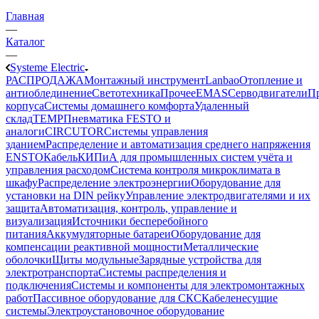
Главная
—
Каталог
—
Systeme Electric
РАСПРОДАЖА
Монтажный инструмент
Lanbao
Отопление и
антиоблединение
Светотехника
Прочее
EMAS
Cерводвигатели
П
корпуса
Системы домашнего комфорта
Удаленный
склад
TEMP
Пневматика FESTO и
аналоги
CIRCUTOR
Системы управления
зданием
Распределение и автоматизация среднего напряжения
ENSTO
Кабель
КИПиА для промышленных систем учёта и
управления расходом
Система контроля микроклимата в
шкафу
Распределение электроэнергии
Оборудование для
установки на DIN рейку
Управление электродвигателями и их
защита
Автоматизация, контроль, управление и
визуализация
Источники бесперебойного
питания
Аккумуляторные батареи
Оборудование для
компенсации реактивной мощности
Металлические
оболочки
Щиты модульные
Зарядные устройства для
электротранспорта
Системы распределения и
подключения
Системы и компоненты для электромонтажных
работ
Пассивное оборудование для СКС
Кабеленесущие
системы
Электроустановочное оборудование