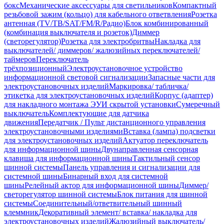
бокс
Механические аксессуары для светильников
Компактный
резьбовой зажим (кольцо) для кабельного ответвления
Розетка
антенная (TV/ТВ/SAT/FM/R/Радио)
Блок комбинированный
(комбинация выключателя и розеток)
Диммер
(светорегулятор)
Розетка для электробритвы
Накладка для
выключателей/ диммеров/ жалюзийных переключателей/
таймеров
Переключатель
трёхпозиционный
Электроустановочное устройство
информационной световой сигнализации
Запасные части для
электроустановочных изделий
Маркировка/ табличка/
этикетка для электроустановочных изделий
Корпус (адаптер)
для накладного монтажа ЭУИ скрытой установки
Сумеречный
выключатель
Комплектующие для датчика
движения
Передатчик / Пульт дистанционного управления
электроустановочными изделиями
Вставка (лампа) подсветки
для электроустановочных изделий
Актуатор переключатель
для информационной шины
Двунаправленная сенсорная
клавиша для информационной шины
Тактильный сенсор
шинной системы
Панель управления и сигнализации для
системной шины
Бинарный вход для системной
шины
Релейный актор для информационной шины
Диммер/
светорегулятор шинной системы
Блок питания для шинной
системы
Соединительный/ответвительный шинный
клеммник
Декоративный элемент/ вставка/ накладка для
электроустановочных изделий
Жалюзийный выключатель/