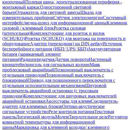
кнопочный
Полевая шина, децентрализованная периферия -
монтажный каркас
Односторонний световой
барьер
Отражатель для световой завесы
Шкала для
измерительных приборов
Счётчик электроэнергии
Системный
интерфейс/медиа-шлюз для информационной шины
Клеммник
силовой / клеммный блок
Розетка силовая
(штепсельная)
Комплектующие для розеток и вилок
(SCHUKO)
Розетка (SCHUKO) для монтажа на поверхность и
оборудование
Адаптер (переходник) на DIN-рейку
Источник
бесперебойного питания (ИБП/ UPS/ ББП)
Аккумуляторная
батарея (заряжаемый элемент
питания)
Радиопередатчик
Датчик поворота
Настенный
кронштейн/консоль для сигнальных колонн
Маяк
проблесковый аварийный
Позиционный выключатель с
отдельным приводом
Позиционный выключатель с
блокировкой
Привод для позиционного переключателя с
отдельным исполнительным механизмом
Шнуровой
выключатель аварийной остановки (с тросовым
приводом)
Комплектующие для шнуровых выключателей
аварийной остановки
Аксессуары для клемм
Соединитель-
адаптер для клеммных блоков
Оптико-акустическое
сигнальное устройство
Реле контроля питания
Текстовая
панель
Логический модуль
Модем
Твердотельное реле
Регулятор
комнатной температуры для информационной
шины
Маркировка для клеммной колодки/ клеммного