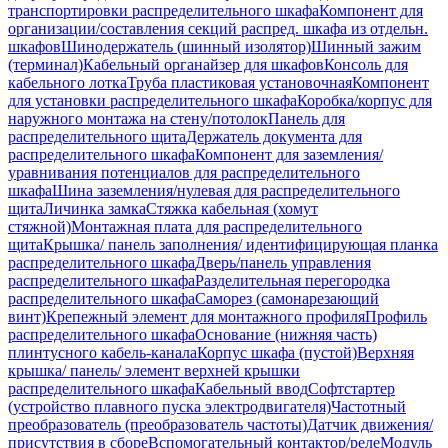
транспортировки распределительного шкафа
Компонент для
организации/составления секций распред. шкафа из отдельн.
шкафов
Шинодержатель (шинный изолятор)
Шинный зажим
(терминал)
Кабельный органайзер для шкафов
Консоль для
кабельного лотка
Труба пластиковая установочная
Компонент
для установки распределительного шкафа
Коробка/корпус для
наружного монтажа на стену/потолок
Панель для
распределительного щита
Держатель документа для
распределительного шкафа
Компонент для заземления/
уравнивания потенциалов для распределительного
шкафа
Шина заземления/нулевая для распределительного
щита
Личинка замка
Стяжка кабельная (хомут
стяжной)
Монтажная плата для распределительного
щита
Крышка/ панель заполнения/ идентифицирующая планка
распределительного шкафа
Дверь/панель управления
распределительного шкафа
Разделительная перегородка
распределительного шкафа
Саморез (самонарезающий
винт)
Крепежный элемент для монтажного профиля
Профиль
распределительного шкафа
Основание (нижняя часть)
плинтусного кабель-канала
Корпус шкафа (пустой)
Верхняя
крышка/ панель/ элемент верхней крышки
распределительного шкафа
Кабельный ввод
Софтстартер
(устройство плавного пуска электродвигателя)
Частотный
преобразователь (преобразователь частоты)
Датчик движения/
присутствия в сборе
Вспомогательный контактор/реле
Модуль