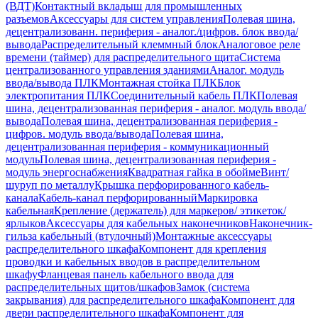
(ВДТ)
Контактный вкладыш для промышленных
разъемов
Аксессуары для систем управления
Полевая шина,
децентрализованн. периферия - аналог./цифров. блок ввода/
вывода
Распределительный клеммный блок
Аналоговое реле
времени (таймер) для распределительного щита
Система
централизованного управления зданиями
Аналог. модуль
ввода/вывода ПЛК
Монтажная стойка ПЛК
Блок
электропитания ПЛК
Соединительный кабель ПЛК
Полевая
шина, децентрализованная периферия - аналог. модуль ввода/
вывода
Полевая шина, децентрализованная периферия -
цифров. модуль ввода/вывода
Полевая шина,
децентрализованная периферия - коммуникационный
модуль
Полевая шина, децентрализованная периферия -
модуль энергоснабжения
Квадратная гайка в обойме
Винт/
шуруп по металлу
Крышка перфорированного кабель-
канала
Кабель-канал перфорированный
Маркировка
кабельная
Крепление (держатель) для маркеров/ этикеток/
ярлыков
Аксессуары для кабельных наконечников
Наконечник-
гильза кабельный (втулочный)
Монтажные аксессуары
распределительного шкафа
Компонент для крепления
проводки и кабельных вводов в распределительном
шкафу
Фланцевая панель кабельного ввода для
распределительных щитов/шкафов
Замок (система
закрывания) для распределительного шкафа
Компонент для
двери распределительного шкафа
Компонент для