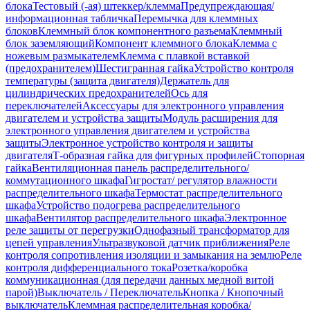
блока
Тестовый (-ая) штеккер/клемма
Предупреждающая/
информационная табличка
Перемычка для клеммных
блоков
Клеммный блок компонентного разъема
Клеммный
блок заземляющий
Компонент клеммного блока
Клемма с
ножевым размыкателем
Клемма с плавкой вставкой
(предохранителем)
Шестигранная гайка
Устройство контроля
температуры (защита двигателя)
Держатель для
цилиндрических предохранителей
Ось для
переключателей
Аксессуары для электронного управления
двигателем и устройства защиты
Модуль расширения для
электронного управления двигателем и устройства
защиты
Электронное устройство контроля и защиты
двигателя
Т-образная гайка для фигурных профилей
Стопорная
гайка
Вентиляционная панель распределительного/
коммутационного шкафа
Гигростат/ регулятор влажности
распределительного шкафа
Термостат распределительного
шкафа
Устройство подогрева распределительного
шкафа
Вентилятор распределительного шкафа
Электронное
реле защиты от перегрузки
Однофазный трансформатор для
цепей управления
Ультразвуковой датчик приближения
Реле
контроля сопротивления изоляции и замыкания на землю
Реле
контроля дифференциального тока
Розетка/коробка
коммуникационная (для передачи данных медной витой
парой)
Выключатель / Переключатель
Кнопка / Кнопочный
выключатель
Клеммная распределительная коробка/