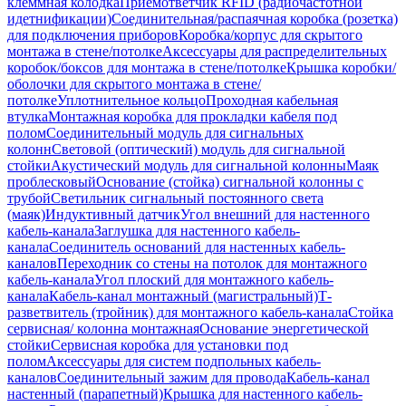
клеммная колодка
Приемответчик RFID (радиочастотной
идетнификации)
Соединительная/распаячная коробка (розетка)
для подключения приборов
Коробка/корпус для скрытого
монтажа в стене/потолке
Аксессуары для распределительных
коробок/боксов для монтажа в стене/потолке
Крышка коробки/
оболочки для скрытого монтажа в стене/
потолке
Уплотнительное кольцо
Проходная кабельная
втулка
Монтажная коробка для прокладки кабеля под
полом
Соединительный модуль для сигнальных
колонн
Световой (оптический) модуль для сигнальной
стойки
Акустический модуль для сигнальной колонны
Маяк
проблесковый
Основание (стойка) сигнальной колонны с
трубой
Светильник сигнальный постоянного света
(маяк)
Индуктивный датчик
Угол внешний для настенного
кабель-канала
Заглушка для настенного кабель-
канала
Соединитель оснований для настенных кабель-
каналов
Переходник со стены на потолок для монтажного
кабель-канала
Угол плоский для монтажного кабель-
канала
Кабель-канал монтажный (магистральный)
Т-
разветвитель (тройник) для монтажного кабель-канала
Стойка
сервисная/ колонна монтажная
Основание энергетической
стойки
Сервисная коробка для установки под
полом
Аксессуары для систем подпольных кабель-
каналов
Соединительный зажим для провода
Кабель-канал
настенный (парапетный)
Крышка для настенного кабель-