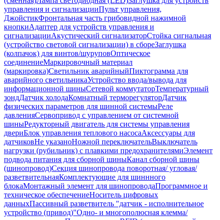
(сменная)
Лампа светодиодная (LED)
Заглушка для устройств
управления и сигнализации
Пульт управления,
Джойстик
Фронтальная часть грибовидной нажимной
кнопки
Адаптер для устройств управления и
сигнализации
Акустический сигнализатор
Стойка сигнальная
(устройство световой сигнализации) в сборе
Заглушка
(колпачок) для винтов/шурупов
Оптическое
соединение
Маркировочный материал
(маркировка)
Светильник аварийный
Пиктограмма для
аварийного светильника
Устройство ввода/вывода для
информационной шины
Сетевой коммутатор
Температурный
зонд
Датчик холода
Комнатный терморегулятор
Датчик
физических параметров для шинной системы
Реле
давления
Сервопривод с управлением от системной
шины
Редукторный двигатель для системы управления
двери
Блок управления теплового насоса
Аксессуары для
датчиков
Не указано
Ножной переключатель
Выключатель
нагрузки (рубильник) с плавкими предохранителями
Элемент
подвода питания для сборной шины
Канал сборной шины
(шинопровод)
Секция шинопровода поворотная/ угловая/
разветвительная
Комплектующие для шиннного
блока
Монтажный элемент для шинопровода
Программное и
техническое обеспечение
Носитель цифровых
данных
Пассивный разветвитель "датчик - исполнительное
устройство (привод)"
Одно- и многополюсная клемма/