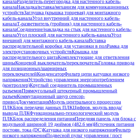
канала
Разделитель-перегородка для настенного кабель-
канала
Накладка/вставка/механизм для коммуникационных
устройств
Заглушка (крышка торцевая) для монтажного
кабель-канала
Угол внутренний для настенного кабель-
канала
Т-разветвитель (тройник) для настенного кабель-
канала
Соединение/накладка на стык для настенного кабель-
канала
Угол плоский для настенного кабель-канала
Угол
внешний для монтажного кабель-канала
Вставка
распределительной коробки для установки в пол
Рамка для
электроустановочных устройств
Крышка для
распределительного щита
Комплектующие для ответвления
шины
Концевой выключатель/переключатель
Головка привода
для позиционных/шарнирных
переключателей
Конденсатор
Фильтр цепи катушки низкого
напряжения
Устройство управления энергопотреблением
(контроллер)
Круглый соединитель промышленных
разъемов
Прямоугольный штекерный промышленный
разъем
Коммутационный шнур сенсор-
привод
Документация
Модуль центрального процессора
ПЛК
Блок передачи данных ПЛК
Цифров. модуль ввода/
вывода ПЛК
Функционально-технологический модуль
ПЛК
Блок распределения питания
Передняя панель для блока с
модульной шириной 19 дюймов (482.6 мм)
Источник питания
постоян. тока (DC)
Катушка для низкого напряжения
Фильтр
низкого напряжения
Подвесной пульт управления / пост