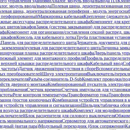
ого управления зданиями
Аналог. модуль ввода/вывода ПЛК
Мон
лог. модуль ввода/вывода
Полевая шина, децентрализованная пер
левая шина, децентрализованная периферия - модуль энергосна
л перфорированный
Маркировка кабельная
Крепление (держатель)
жные аксессуары распределительного шкафа
Компонент для кре
ьных щитов/шкафов
Замок (система закрывания) для распределите
афа
Компонент для организации/составления секций распред. шк
я шкафов
Консоль для кабельного лотка
Труба пластиковая устано
к
Панель для распределительного щита
Держатель документа для 
заземления/нулевая для распределительного щита
Личинка замк
фицирующая планка распределительного шкафа
Дверь/панель упр
пежный элемент для монтажного профиля
Профиль распределит
т верхней крышки распределительного шкафа
Кабельный ввод
Соф
 частоты)
Датчик движения/присутствия в сборе
Вспомогательный
ых преобразователей
Шнур электропитания
Выключатель/перекл
переключателя
Разъём-соединитель D-Sub
Комплект проводки/под
ойств дверного монтажа
Комбинированный пускатель электродви
 приближения
Счетчик времени
Счетчик импульсов для установки
астоты
Реле контроля температуры
Трансформатор тока
Трансформ
изации (постов кнопочных)
Комбинация устройств управления в к
я устройств управления и сигнализации
Шильдик/табличка обозн
 воздуха распределительного шкафа
Комплект для модифициров
выключателей
Блок расцепителя для силового выключателя
Обжимн
ель минимального напряжения
Сервомотор для автоматического 
медный (витая пара)
Модульный переходник (блок сопряжения)
Ка