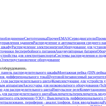
тиоблединение
Светотехника
Прочее
EMAS
Cерводвигатели
Промы
управления зданием
Распределение и автоматизация среднего 
в шкафу
Распределение электроэнергии
Оборудование для установ
точники бесперебойного питания
Аккумуляторные батареи
Обор
устройства для электротранспорта
Системы распределения и под
ы
Электроустановочное оборудование
ти/оборудовании
 панель распределительного шкафа
Монтажная рейка (DIN-рейка/
лок дифференциального тока
Шунтовой/независимый расцепитель
 (для распределительного щита)
Комплектующие для устройств у
ным аппаратам
Аксессуары для низковольтного оборудования (Schne
р для распределительного щита
Импульсное реле
Коммутационно
 для распределительного щита
Выключатель/переключатель моду
ащитного отключения (УЗО) / Выключатель дифференциального т
нтрализованн. периферия - аналог./цифров. блок ввода/вывода
Р