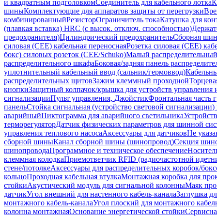
и квадратным подголовком
Соединитель для кабельного лотка
К
шины
Комплектующие для аппаратов защиты от перегрузки
Вре
комбинированный
Резистор
Ограничитель тока
Катушка для кон
(плавкая вставка) HRC (с высок. отключ. способностью)
Держат
предохранителя)
Цилиндрический предохранитель
Сборная шин
силовая (CEE) кабельная переносная
Розетка силовая (CEE) каб
бокс) силовых розеток (CEE/Schuko)
Малый распределительный
распределительного шкафа
Боковая/задняя панель распределит
уплотнительный кабельный ввод (сальник/гермоввод)
Кабельны
распределительных щитов
Зажим клеммный проходной
Торцева
кнопки
Защитный колпачок/крышка для устройств управления 
сигнализации
Пульт управления, Джойстик
Фронтальная часть
панель
Стойка сигнальная (устройство световой сигнализации) 
аварийный
Пиктограмма для аварийного светильника
Устройст
терморегулятор
Датчик физических параметров для шинной си
управления теплового насоса
Аксессуары для датчиков
Не указа
сборной шины
Канал сборной шины (шинопровод)
Секция шино
шинопровода
Программное и техническое обеспечение
Носител
клеммная колодка
Приемответчик RFID (радиочастотной идетн
стене/потолке
Аксессуары для распределительных коробок/боксо
кольцо
Проходная кабельная втулка
Монтажная коробка для про
стойки
Акустический модуль для сигнальной колонны
Маяк про
датчик
Угол внешний для настенного кабель-канала
Заглушка дл
монтажного кабель-канала
Угол плоский для монтажного кабел
колонна монтажная
Основание энергетической стойки
Сервисна