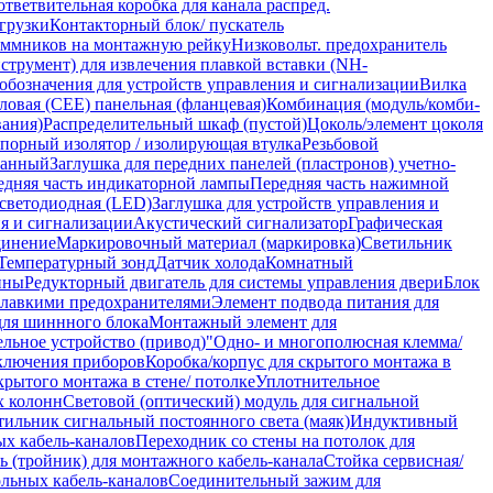
тветвительная коробка для канала распред.
грузки
Контакторный блок/ пускатель
леммников на монтажную рейку
Низковольт. предохранитель
нструмент) для извлечения плавкой вставки (NH-
обозначения для устройств управления и сигнализации
Вилка
иловая (CEE) панельная (фланцевая)
Комбинация (модуль/комби-
вания)
Распределительный шкаф (пустой)
Цоколь/элемент цоколя
порный изолятор / изолирующая втулка
Резьбовой
ранный
Заглушка для передних панелей (пластронов) учетно-
едняя часть индикаторной лампы
Передняя часть нажимной
светодиодная (LED)
Заглушка для устройств управления и
ия и сигнализации
Акустический сигнализатор
Графическая
динение
Маркировочный материал (маркировка)
Светильник
Температурный зонд
Датчик холода
Комнатный
ины
Редукторный двигатель для системы управления двери
Блок
плавкими предохранителями
Элемент подвода питания для
ля шиннного блока
Монтажный элемент для
ельное устройство (привод)"
Одно- и многополюсная клемма/
дключения приборов
Коробка/корпус для скрытого монтажа в
рытого монтажа в стене/ потолке
Уплотнительное
х колонн
Световой (оптический) модуль для сигнальной
тильник сигнальный постоянного света (маяк)
Индуктивный
ых кабель-каналов
Переходник со стены на потолок для
ь (тройник) для монтажного кабель-канала
Стойка сервисная/
ольных кабель-каналов
Соединительный зажим для