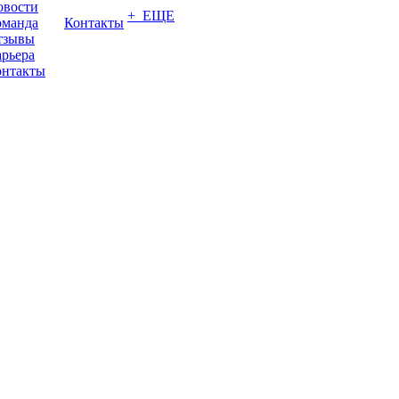
овости
+ ЕЩЕ
оманда
Контакты
тзывы
рьера
онтакты