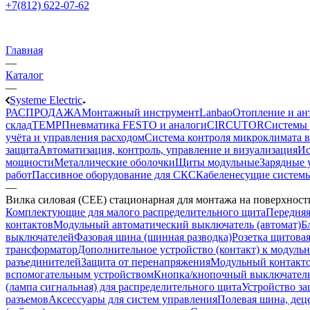
+7(812) 622-07-62
Главная
—
Каталог
—
Systeme Electric
РАСПРОДАЖА
Монтажный инструмент
Lanbao
Отопление и ан
склад
TEMP
Пневматика FESTO и аналоги
CIRCUTOR
Системы 
учёта и управления расходом
Система контроля микроклимата 
защита
Автоматизация, контроль, управление и визуализация
Ис
мощности
Металлические оболочки
Щиты модульные
Зарядные 
работ
Пассивное оборудование для СКС
Кабеленесущие систем
—
Вилка силовая (CEE) стационарная для монтажа на поверхнос
Комплектующие для малого распределительного щита
Передняя
контактов
Модульный автоматический выключатель (автомат)
Б
выключателей
Фазовая шина (шинная разводка)
Розетка щитовая
трансформатор
Дополнительное устройство (контакт) к модуль
разъединителей
Защита от перенапряжения
Модульный контакто
вспомогательным устройством
Кнопка/кнопочный выключатель
(лампа сигнальная) для распределительного щита
Устройство з
разъемов
Аксессуары для систем управления
Полевая шина, деце