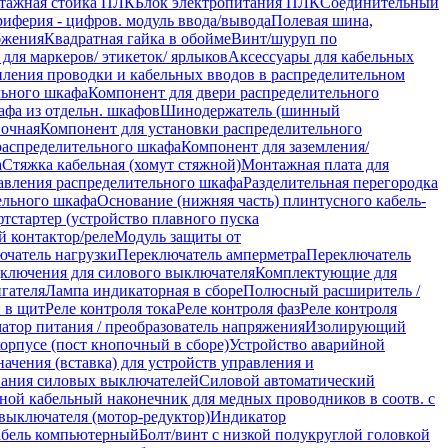
тажная стойка ПЛК
Блок электропитания ПЛК
Соединительный
иферия - цифров. модуль ввода/вывода
Полевая шина,
бжения
Квадратная гайка в обойме
Винт/шуруп по
 для маркеров/ этикеток/ ярлыков
Аксессуары для кабельных
пления проводки и кабельных вводов в распределительном
льного шкафа
Компонент для двери распределительного
афа из отдельн. шкафов
Шинодержатель (шинный
вочная
Компонент для установки распределительного
распределительного шкафа
Компонент для заземления/
а
Стяжка кабельная (хомут стяжной)
Монтажная плата для
авления распределительного шкафа
Разделительная перегородка
ельного шкафа
Основание (нижняя часть) плинтусного кабель-
тстартер (устройство плавного пуска
 контактор/реле
Модуль защиты от
ючатель нагрузки
Переключатель амперметра
Переключатель
ключения для силового выключателя
Комплектующие для
гателя
Лампа индикаторная в сборе
Полюсный расширитель /
 в щит
Реле контроля тока
Реле контроля фаз
Реле контроля
атор питания / преобразователь напряжения
Изолирующий
орпусе (пост кнопочный в сборе)
Устройство аварийной
ачения (вставка) для устройств управления и
ания силовых выключателей
Силовой автоматический
ой кабельный наконечник для медных проводников в соотв. с
выключателя (мотор-редуктор)
Индикатор
бель компьютерный
Болт/винт с низкой полукруглой головкой