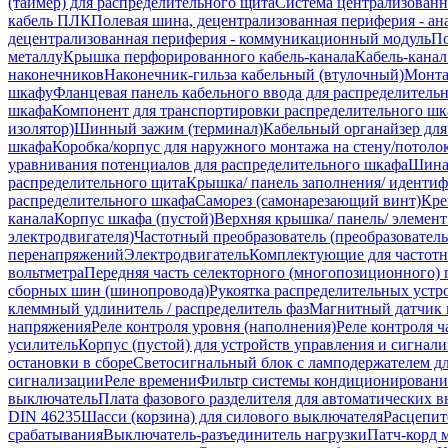
(таймер) для распределительного щита
Система централизованн
кабель ПЛК
Полевая шина, децентрализованная периферия - ана
децентрализованная периферия - коммуникационный модуль
По
металлу
Крышка перфорированного кабель-канала
Кабель-кана
наконечников
Наконечник-гильза кабельный (втулочный)
Монта
шкафу
Фланцевая панель кабельного ввода для распределител
шкафа
Компонент для транспортировки распределительного шк
изолятор)
Шинный зажим (терминал)
Кабельный органайзер дл
шкафа
Коробка/корпус для наружного монтажа на стену/потоло
уравнивания потенциалов для распределительного шкафа
Шина 
распределительного щита
Крышка/ панель заполнения/ иденти
распределительного шкафа
Саморез (самонарезающий винт)
Кре
канала
Корпус шкафа (пустой)
Верхняя крышка/ панель/ элемен
электродвигателя)
Частотный преобразователь (преобразователь
перенапряжений
Электродвигатель
Комплектующие для частотн
вольтметра
Передняя часть селекторного (многопозиционного) 
сборных шин (шинопровода)
Рукоятка распределительных устр
клеммный удлинитель / распределитель фаз
Магнитный датчик
напряжения
Реле контроля уровня (наполнения)
Реле контроля ч
усилитель
Корпус (пустой) для устройств управления и сигнал
остановки в сборе
Светосигнальный блок с ламподержателем дл
сигнализации
Реле времени
Фильтр системы кондиционирования
выключатель
Плата фазового разделителя для автоматических 
DIN 46235
Шасси (корзина) для силового выключателя
Расцепит
срабатывания
Выключатель-разъединитель нагрузки
Патч-корд 