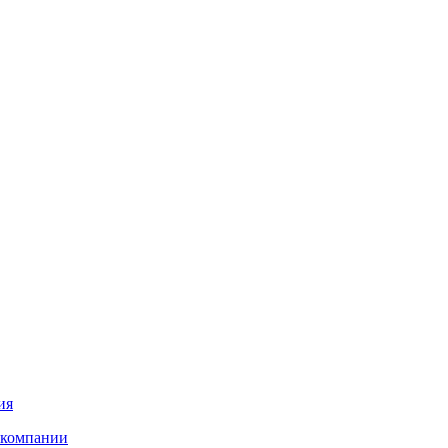
ия
 компании