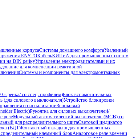
шленные корпуса
Системы домашнего комфорта
Удаленный
напряжения ENSTO
Кабель
КИПиА для промышленных систем
ки на DIN рейку
Управление электродвигателями и их
удование для компенсации реактивной
ключения
Системы и компоненты для электромонтажных
 G-рейка/ со спец. профилем)
Блок вспомогательных
 (для силового выключателя)
Устройство блокировки
правления и сигнализации
Звонковый
ider Electric)
Рукоятка для силовых выключателей/
е реле
Модульный автоматический выключатель (MCB) со
льный для распределительного щита
Световой индикатор
ока (ВДТ)
Контактный вкладыш для промышленных
аспределительный клеммный блок
Аналоговое реле времени