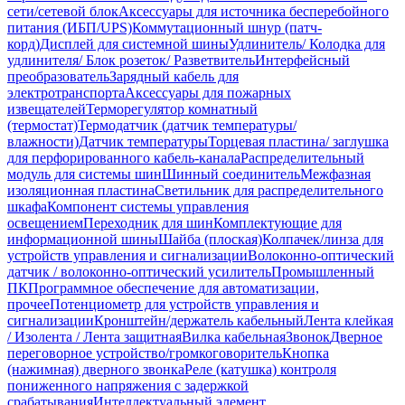
сети/сетевой блок
Аксессуары для источника бесперебойного
питания (ИБП/UPS)
Коммутационный шнур (патч-
корд)
Дисплей для системной шины
Удлинитель/ Колодка для
удлинителя/ Блок розеток/ Разветвитель
Интерфейсный
преобразователь
Зарядный кабель для
электротранспорта
Аксессуары для пожарных
извещателей
Терморегулятор комнатный
(термостат)
Термодатчик (датчик температуры/
влажности)
Датчик температуры
Торцевая пластина/ заглушка
для перфорированного кабель-канала
Распределительный
модуль для системы шин
Шинный соединитель
Межфазная
изоляционная пластина
Светильник для распределительного
шкафа
Компонент системы управления
освещением
Переходник для шин
Комплектующие для
информационной шины
Шайба (плоская)
Колпачек/линза для
устройств управления и сигнализации
Волоконно-оптический
датчик / волоконно-оптический усилитель
Промышленный
ПК
Программное обеспечение для автоматизации,
прочее
Потенциометр для устройств управления и
сигнализации
Кронштейн/держатель кабельный
Лента клейкая
/ Изолента / Лента защитная
Вилка кабельная
Звонок
Дверное
переговорное устройство/громкоговоритель
Кнопка
(нажимная) дверного звонка
Реле (катушка) контроля
пониженного напряжения с задержкой
срабатывания
Интеллектуальный элемент