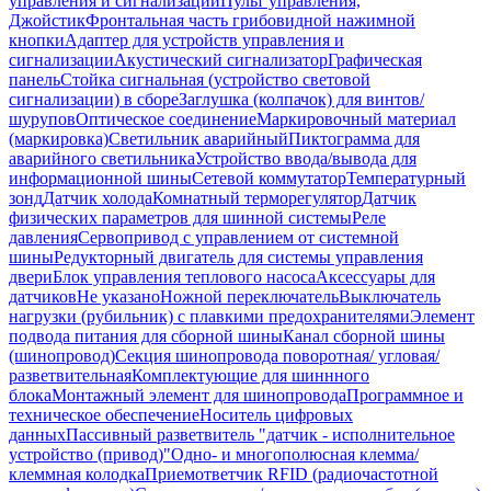
управления и сигнализации
Пульт управления,
Джойстик
Фронтальная часть грибовидной нажимной
кнопки
Адаптер для устройств управления и
сигнализации
Акустический сигнализатор
Графическая
панель
Стойка сигнальная (устройство световой
сигнализации) в сборе
Заглушка (колпачок) для винтов/
шурупов
Оптическое соединение
Маркировочный материал
(маркировка)
Светильник аварийный
Пиктограмма для
аварийного светильника
Устройство ввода/вывода для
информационной шины
Сетевой коммутатор
Температурный
зонд
Датчик холода
Комнатный терморегулятор
Датчик
физических параметров для шинной системы
Реле
давления
Сервопривод с управлением от системной
шины
Редукторный двигатель для системы управления
двери
Блок управления теплового насоса
Аксессуары для
датчиков
Не указано
Ножной переключатель
Выключатель
нагрузки (рубильник) с плавкими предохранителями
Элемент
подвода питания для сборной шины
Канал сборной шины
(шинопровод)
Секция шинопровода поворотная/ угловая/
разветвительная
Комплектующие для шиннного
блока
Монтажный элемент для шинопровода
Программное и
техническое обеспечение
Носитель цифровых
данных
Пассивный разветвитель "датчик - исполнительное
устройство (привод)"
Одно- и многополюсная клемма/
клеммная колодка
Приемответчик RFID (радиочастотной