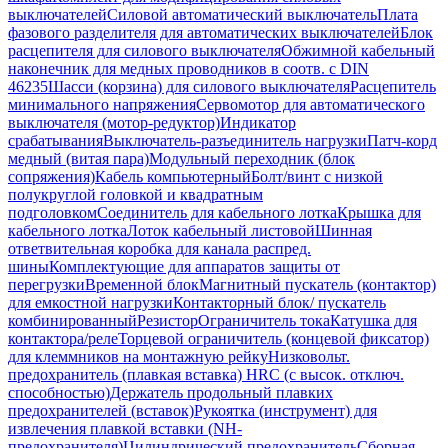
выключателей
Силовой автоматический выключатель
Плата
фазового разделителя для автоматических выключателей
Блок
расцепителя для силового выключателя
Обжимной кабельный
наконечник для медных проводников в соотв. с DIN
46235
Шасси (корзина) для силового выключателя
Расцепитель
минимального напряжения
Сервомотор для автоматического
выключателя (мотор-редуктор)
Индикатор
срабатывания
Выключатель-разъединитель нагрузки
Патч-корд
медный (витая пара)
Модульный переходник (блок
сопряжения)
Кабель компьютерный
Болт/винт с низкой
полукруглой головкой и квадратным
подголовком
Соединитель для кабельного лотка
Крышка для
кабельного лотка
Лоток кабельный листовой
Шинная
ответвительная коробка для канала распред.
шины
Комплектующие для аппаратов защиты от
перегрузки
Временной блок
Магнитный пускатель (контактор)
для емкостной нагрузки
Контакторный блок/ пускатель
комбинированный
Резистор
Ограничитель тока
Катушка для
контактора/реле
Торцевой ограничитель (концевой фиксатор)
для клеммников на монтажную рейку
Низковольт.
предохранитель (плавкая вставка) HRC (с высок. отключ.
способностью)
Держатель продольный плавких
предохранителей (вставок)
Рукоятка (инструмент) для
извлечения плавкой вставки (NH-
предохранителя)
Цилиндрический предохранитель
Сборная