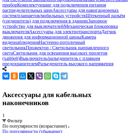
прибор
Комплектующие для подключения питания
распределительных шин
Аксессуары для навигационных
систем/планшетов/мобильных устройств
Штекерный разъём
(соединитель) для подключения в зданиях
Запорное
устройство для выключателей
Механическая блокировка
выключателя
Аксессуары для электротранспорта
Датчик
движения для информационной шины
Камера
видеонаблюдения
Настенно-потолочный
светильник
Прожектор / Светильник направленного
света
Светильник для освещения высоких пролетов
(хайбей)
Выключатель/разъединитель с плавким
предохранителем
Разъеденитель высокого напряжения
Аксессуары для кабельных
наконечников
1
Фильтр
По популярности (возрастание)
По популярности (убывание)