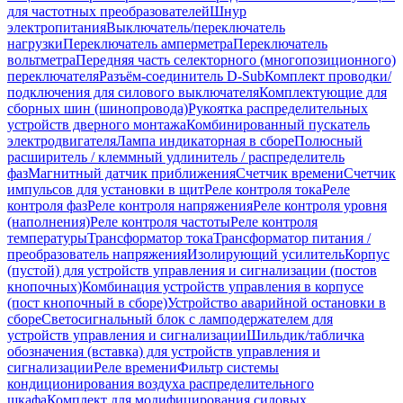
для частотных преобразователей
Шнур
электропитания
Выключатель/переключатель
нагрузки
Переключатель амперметра
Переключатель
вольтметра
Передняя часть селекторного (многопозиционного)
переключателя
Разъём-соединитель D-Sub
Комплект проводки/
подключения для силового выключателя
Комплектующие для
сборных шин (шинопровода)
Рукоятка распределительных
устройств дверного монтажа
Комбинированный пускатель
электродвигателя
Лампа индикаторная в сборе
Полюсный
расширитель / клеммный удлинитель / распределитель
фаз
Магнитный датчик приближения
Счетчик времени
Счетчик
импульсов для установки в щит
Реле контроля тока
Реле
контроля фаз
Реле контроля напряжения
Реле контроля уровня
(наполнения)
Реле контроля частоты
Реле контроля
температуры
Трансформатор тока
Трансформатор питания /
преобразователь напряжения
Изолирующий усилитель
Корпус
(пустой) для устройств управления и сигнализации (постов
кнопочных)
Комбинация устройств управления в корпусе
(пост кнопочный в сборе)
Устройство аварийной остановки в
сборе
Светосигнальный блок с ламподержателем для
устройств управления и сигнализации
Шильдик/табличка
обозначения (вставка) для устройств управления и
сигнализации
Реле времени
Фильтр системы
кондиционирования воздуха распределительного
шкафа
Комплект для модифицирования силовых