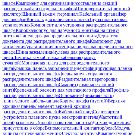
шкафа
Компонент для организации/составления секций
распред. шкафа из отдельн. шкафов
Шинодержатель (шинный
изолятор)
Шинный зажим (терминал)
Кабельный органайзер
для шкафов
Консоль для кабельного лотка
Труба пластиковая
установочная
Компонент для установки распределительного
шкафа
Коробка/корпус для наружного монтажа на стену/
потолок
Панель для распределительного щита
Держатель
документа для распределительного шкафа
Компонент для
заземления/уравнивания потенциалов для распределительного
шкафа
Шина заземления/нулевая для распределительного
щита
Личинка замка
Стяжка кабельная (хомут
стяжной)
Монтажная плата для распределительного
щита
Крышка/ панель заполнения/ идентифицирующая планка
распределительного шкафа
Дверь/панель управления
распределительного шкафа
Разделительная перегородка
распределительного шкафа
Саморез (самонарезающий
винт)
Крепежный элемент для монтажного профиля
Профиль
распределительного шкафа
Основание (нижняя часть)
плинтусного кабель-канала
Корпус шкафа (пустой)
Верхняя
крышка/ панель/ элемент верхней крышки
распределительного шкафа
Кабельный ввод
Софтстартер
(устройство плавного пуска электродвигателя)
Частотный
преобразователь (преобразователь частоты)
Датчик движения/
присутствия в сборе
Вспомогательный контактор/реле
Модуль
защиты от перенапряжений
Электродвигатель
Комплектующие