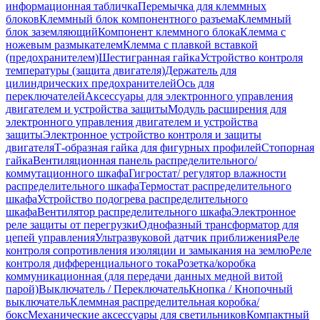
информационная табличка
Перемычка для клеммных
блоков
Клеммный блок компонентного разъема
Клеммный
блок заземляющий
Компонент клеммного блока
Клемма с
ножевым размыкателем
Клемма с плавкой вставкой
(предохранителем)
Шестигранная гайка
Устройство контроля
температуры (защита двигателя)
Держатель для
цилиндрических предохранителей
Ось для
переключателей
Аксессуары для электронного управления
двигателем и устройства защиты
Модуль расширения для
электронного управления двигателем и устройства
защиты
Электронное устройство контроля и защиты
двигателя
Т-образная гайка для фигурных профилей
Стопорная
гайка
Вентиляционная панель распределительного/
коммутационного шкафа
Гигростат/ регулятор влажности
распределительного шкафа
Термостат распределительного
шкафа
Устройство подогрева распределительного
шкафа
Вентилятор распределительного шкафа
Электронное
реле защиты от перегрузки
Однофазный трансформатор для
цепей управления
Ультразвуковой датчик приближения
Реле
контроля сопротивления изоляции и замыкания на землю
Реле
контроля дифференциального тока
Розетка/коробка
коммуникационная (для передачи данных медной витой
парой)
Выключатель / Переключатель
Кнопка / Кнопочный
выключатель
Клеммная распределительная коробка/
бокс
Механические аксессуары для светильников
Компактный