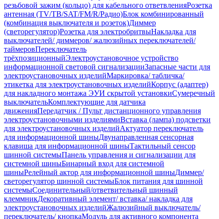
резьбовой зажим (кольцо) для кабельного ответвления
Розетка
антенная (TV/ТВ/SAT/FM/R/Радио)
Блок комбинированный
(комбинация выключателя и розеток)
Диммер
(светорегулятор)
Розетка для электробритвы
Накладка для
выключателей/ диммеров/ жалюзийных переключателей/
таймеров
Переключатель
трёхпозиционный
Электроустановочное устройство
информационной световой сигнализации
Запасные части для
электроустановочных изделий
Маркировка/ табличка/
этикетка для электроустановочных изделий
Корпус (адаптер)
для накладного монтажа ЭУИ скрытой установки
Сумеречный
выключатель
Комплектующие для датчика
движения
Передатчик / Пульт дистанционного управления
электроустановочными изделиями
Вставка (лампа) подсветки
для электроустановочных изделий
Актуатор переключатель
для информационной шины
Двунаправленная сенсорная
клавиша для информационной шины
Тактильный сенсор
шинной системы
Панель управления и сигнализации для
системной шины
Бинарный вход для системной
шины
Релейный актор для информационной шины
Диммер/
светорегулятор шинной системы
Блок питания для шинной
системы
Соединительный/ответвительный шинный
клеммник
Декоративный элемент/ вставка/ накладка для
электроустановочных изделий
Жалюзийный выключатель/
переключатель/ кнопка
Модуль для активного компонента