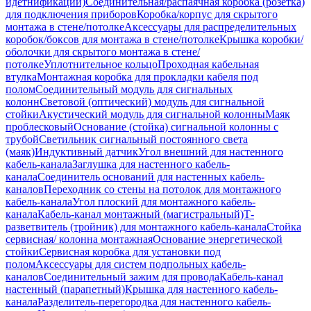
идетнификации)
Соединительная/распаячная коробка (розетка)
для подключения приборов
Коробка/корпус для скрытого
монтажа в стене/потолке
Аксессуары для распределительных
коробок/боксов для монтажа в стене/потолке
Крышка коробки/
оболочки для скрытого монтажа в стене/
потолке
Уплотнительное кольцо
Проходная кабельная
втулка
Монтажная коробка для прокладки кабеля под
полом
Соединительный модуль для сигнальных
колонн
Световой (оптический) модуль для сигнальной
стойки
Акустический модуль для сигнальной колонны
Маяк
проблесковый
Основание (стойка) сигнальной колонны с
трубой
Светильник сигнальный постоянного света
(маяк)
Индуктивный датчик
Угол внешний для настенного
кабель-канала
Заглушка для настенного кабель-
канала
Соединитель оснований для настенных кабель-
каналов
Переходник со стены на потолок для монтажного
кабель-канала
Угол плоский для монтажного кабель-
канала
Кабель-канал монтажный (магистральный)
Т-
разветвитель (тройник) для монтажного кабель-канала
Стойка
сервисная/ колонна монтажная
Основание энергетической
стойки
Сервисная коробка для установки под
полом
Аксессуары для систем подпольных кабель-
каналов
Соединительный зажим для провода
Кабель-канал
настенный (парапетный)
Крышка для настенного кабель-
канала
Разделитель-перегородка для настенного кабель-