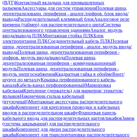
(ВДТ)
Контактный вкладыш для промышленных
разъемов
Аксессуары для систем управления
Полевая шина,
децентрализованн. периферия - аналог./цифров. блок ввода/
вывода
Распределительный клеммный блок
Аналоговое реле
времени (таймер) для распределительного щита
Система
централизованного управления зданиями
Аналог. модуль
ввода/вывода ПЛК
Монтажная стойка ПЛК
Блок
электропитания ПЛК
Соединительный кабель ПЛК
Полевая
шина, децентрализованная периферия - аналог. модуль ввода/
вывода
Полевая шина, децентрализованная периферия -
цифров. модуль ввода/вывода
Полевая шина,
децентрализованная периферия - коммуникационный
модуль
Полевая шина, децентрализованная периферия -
модуль энергоснабжения
Квадратная гайка в обойме
Винт/
шуруп по металлу
Крышка перфорированного кабель-
канала
Кабель-канал перфорированный
Маркировка
кабельная
Крепление (держатель) для маркеров/ этикеток/
ярлыков
Наконечник-гильза кабельный
(втулочный)
Монтажные аксессуары распределительного
шкафа
Компонент для крепления проводки и кабельных
вводов в распределительном шкафу
Фланцевая панель
кабельного ввода для распределительных щитов/шкафов
Замок
(система закрывания) для распределительного
шкафа
Компонент для двери распределительного
шкафа
Компонент для транспортировки распределительного