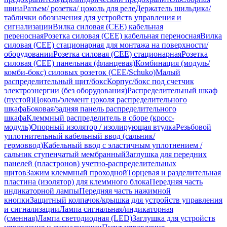
шина
Разъем/ розетка/ цоколь для реле
Держатель шильдика/
таблички обозначения для устройств управления и
сигнализации
Вилка силовая (CEE) кабельная
переносная
Розетка силовая (CEE) кабельная переносная
Вилка
силовая (CEE) стационарная для монтажа на поверхности/
оборудовании
Розетка силовая (CEE) стационарная
Розетка
силовая (CEE) панельная (фланцевая)
Комбинация (модуль/
комби-бокс) силовых розеток (CEE/Schuko)
Малый
распределительный щит/бокс
Корпус/бокс под счетчик
электроэнергии (без оборудования)
Распределительный шкаф
(пустой)
Цоколь/элемент цоколя распределительного
шкафа
Боковая/задняя панель распределительного
шкафа
Клеммный распределитель в сборе (кросс-
модуль)
Опорный изолятор / изолирующая втулка
Резьбовой
уплотнительный кабельный ввод (сальник/
гермоввод)
Кабельный ввод с эластичным уплотнением /
сальник ступенчатый мембранный
Заглушка для передних
панелей (пластронов) учетно-распределительных
щитов
Зажим клеммный проходной
Торцевая и разделительная
пластина (изолятор) для клеммного блока
Передняя часть
индикаторной лампы
Передняя часть нажимной
кнопки
Защитный колпачок/крышка для устройств управления
и сигнализации
Лампа сигнальная/индикаторная
(сменная)
Лампа светодиодная (LED)
Заглушка для устройств