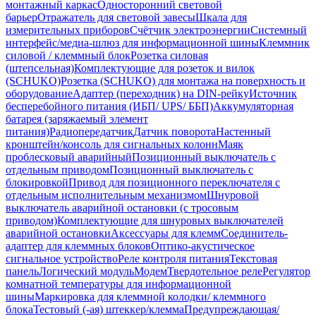
монтажный каркас
Односторонний световой
барьер
Отражатель для световой завесы
Шкала для
измерительных приборов
Счётчик электроэнергии
Системный
интерфейс/медиа-шлюз для информационной шины
Клеммник
силовой / клеммный блок
Розетка силовая
(штепсельная)
Комплектующие для розеток и вилок
(SCHUKO)
Розетка (SCHUKO) для монтажа на поверхность и
оборудование
Адаптер (переходник) на DIN-рейку
Источник
бесперебойного питания (ИБП/ UPS/ ББП)
Аккумуляторная
батарея (заряжаемый элемент
питания)
Радиопередатчик
Датчик поворота
Настенный
кронштейн/консоль для сигнальных колонн
Маяк
проблесковый аварийный
Позиционный выключатель с
отдельным приводом
Позиционный выключатель с
блокировкой
Привод для позиционного переключателя с
отдельным исполнительным механизмом
Шнуровой
выключатель аварийной остановки (с тросовым
приводом)
Комплектующие для шнуровых выключателей
аварийной остановки
Аксессуары для клемм
Соединитель-
адаптер для клеммных блоков
Оптико-акустическое
сигнальное устройство
Реле контроля питания
Текстовая
панель
Логический модуль
Модем
Твердотельное реле
Регулятор
комнатной температуры для информационной
шины
Маркировка для клеммной колодки/ клеммного
блока
Тестовый (-ая) штеккер/клемма
Предупреждающая/