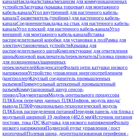
канала
Накладка/вставка/механизм для коммуникационных
устройств
Заглушка (крышка торцевая) для монтажного
кабель-канала
Угол внутренний для настенного кабель-
канала
Т-разветвитель (тройник) для настенного кабель-
канала
Соединение/накладка на стык для настенного кабель-
канала
Угол плоский для настенного кабель-канала
Угол
внешний для монтажного кабель-канала
Вставка
распределительной коробки для установки в пол
Рамка для
электроустановочных устройств
Крышка для
распределительного щита
Комплектующие для ответвления
шины
Концевой выключатель/переключатель
Головка привода
для позиционных/шарнирных
переключателей
Конденсатор
Фильтр цепи катушки низкого
напряжения
Устройство управления энергопотреблением
(контроллер)
Круглый соединитель промышленных
разъемов
Прямоугольный штекерный промышленный
разъем
Коммутационный шнур сенсор-
привод
Документация
Модуль центрального процессора
ПЛК
Блок передачи данных ПЛК
Цифров. модуль ввода/
вывода ПЛК
Функционально-технологический модуль
ПЛК
Блок распределения питания
Передняя панель для блока с
модульной шириной 19 дюймов (482.6 мм)
Источник питания
постоян. тока (DC)
Катушка для низкого напряжения
Фильтр
низкого напряжения
Подвесной пульт управления / пост
кнопочный
Полевая шина, децентрализованная периферия -