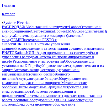
Главная
—
Каталог
—
Systeme Electric
РАСПРОДАЖА
Монтажный инструмент
Lanbao
Отопление и
антиоблединение
Светотехника
Прочее
EMAS
Cерводвигатели
П
корпуса
Системы домашнего комфорта
Удаленный
склад
TEMP
Пневматика FESTO и
аналоги
CIRCUTOR
Системы управления
зданием
Распределение и автоматизация среднего напряжения
ENSTO
Кабель
КИПиА для промышленных систем учёта и
управления расходом
Система контроля микроклимата в
шкафу
Распределение электроэнергии
Оборудование для
установки на DIN рейку
Управление электродвигателями и их
защита
Автоматизация, контроль, управление и
визуализация
Источники бесперебойного
питания
Аккумуляторные батареи
Оборудование для
компенсации реактивной мощности
Металлические
оболочки
Щиты модульные
Зарядные устройства для
электротранспорта
Системы распределения и
подключения
Системы и компоненты для электромонтажных
работ
Пассивное оборудование для СКС
Кабеленесущие
системы
Электроустановочное оборудование