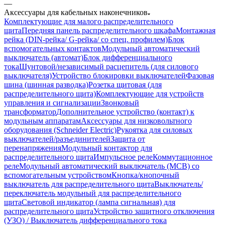
—
Аксессуары для кабельных наконечников
Комплектующие для малого распределительного
щита
Передняя панель распределительного шкафа
Монтажная
рейка (DIN-рейка/ G-рейка/ со спец. профилем)
Блок
вспомогательных контактов
Модульный автоматический
выключатель (автомат)
Блок дифференциального
тока
Шунтовой/независимый расцепитель (для силового
выключателя)
Устройство блокировки выключателей
Фазовая
шина (шинная разводка)
Розетка щитовая (для
распределительного щита)
Комплектующие для устройств
управления и сигнализации
Звонковый
трансформатор
Дополнительное устройство (контакт) к
модульным аппаратам
Аксессуары для низковольтного
оборудования (Schneider Electric)
Рукоятка для силовых
выключателей/разъединителей
Защита от
перенапряжения
Модульный контактор для
распределительного щита
Импульсное реле
Коммутационное
реле
Модульный автоматический выключатель (MCB) со
вспомогательным устройством
Кнопка/кнопочный
выключатель для распределительного щита
Выключатель/
переключатель модульный для распределительного
щита
Световой индикатор (лампа сигнальная) для
распределительного щита
Устройство защитного отключения
(УЗО) / Выключатель дифференциального тока