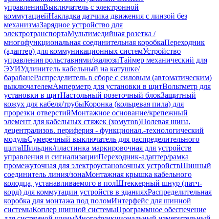
управления
Выключатель с электронной
коммутацией
Накладка датчика движения с линзой без
механизма
Зарядное устройство для
электротранспорта
Мультимедийная розетка /
многофункциональная соединительная коробка
Переходник
(адаптер) для коммуникационных систем
Устройство
управления рольставнями/жалюзи
Таймер механический для
ЭУИ
Удлинитель кабельный на катушке/
барабане
Распределитель в сборе с силовым (автоматическим)
выключателем
Амперметр для установки в щит
Вольтметр для
установки в щит
Настольный розеточный блок
Защитный
кожух для кабеля/трубы
Коронка (кольцевая пила) для
прорезки отверстий
Монтажное основание/крепежный
элемент для кабельных стяжек (хомутов)
Полевая шина,
децентрализов. периферия - функционал.-технологический
модуль
Сумеречный выключатель для распределительного
щита
Шильдик/пластинка маркировочная для устройств
управления и сигнализации
Переходник-адаптер/рамка
промежуточная для электроустановочных устройств
Шинный
соединитель линия/зона
Монтажная крышка кабельного
колодца, устанавливаемого в пол
Штеккерный шнур (патч-
корд) для коммутации устройств в зданиях
Распределительная
коробка для монтажа под полом
Интерфейс для шинной
системы
Коплер шинной системы
Программное обеспечение
для системной шины
Многофункциональный измерительный