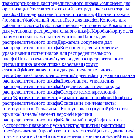
транспортировки распределительного шкафа
Компонент для
организации/составления секций распред. шкафа из отдельн.
шкафов
Шинодержатель (шинный изолятор)
Шинный зажим
(терминал)
Кабельный органайзер для шкафов
Консоль для
кабельного лотка
Труба пластиковая установочная
Компонент
для установки распределительного шкафа
Коробка/корпус для
наружного монтажа на стену/потолок
Панель для
распределительного щита
Держатель документа для
распределительного шкафа
Компонент для заземления/
уравнивания потенциалов для распределительного
шкафа
Шина заземления/нулевая для распределительного
щита
Личинка замка
Стяжка кабельная (хомут
стяжной)
Монтажная плата для распределительного
щита
Крышка/ панель заполнения/ идентифицирующая планка
распределительного шкафа
Дверь/панель управления
распределительного шкафа
Разделительная перегородка
распределительного шкафа
Саморез (самонарезающий
винт)
Крепежный элемент для монтажного профиля
Профиль
распределительного шкафа
Основание (нижняя часть)
плинтусного кабель-канала
Корпус шкафа (пустой)
Верхняя
крышка/ панель/ элемент верхней крышки
распределительного шкафа
Кабельный ввод
Софтстартер
(устройство плавного пуска электродвигателя)
Частотный
преобразователь (преобразователь частоты)
Датчик движения/
присутствия в сборе
Вспомогательный контактор/реле
Модуль