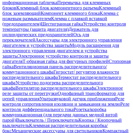
информационная табличка
Перемычка для клеммных
блоков
Клеммный блок компонентного разъема
Клеммный
блок заземляющий
Компонент клеммного блока
Клемма с
ножевым размыкателем
Клемма с плавкой вставкой
(предохранителем)
Шестигранная гайка
Устройство контроля
температуры (защита двигателя)
Держатель для
цилиндрических предохранителей
Ось для
переключателей
Аксессуары для электронного управления
двигателем и устройства защиты
Модуль расширения для
электронного управления двигателем и устройства
защиты
Электронное устройство контроля и защиты
двигателя
Т-образная гайка для фигурных профилей
Стопорная
гайка
Вентиляционная панель распределительного/
коммутационного шкафа
Гигростат/ регулятор влажности
распределительного шкафа
Термостат распределительного
шкафа
Устройство подогрева распределительного
шкафа
Вентилятор распределительного шкафа
Электронное
реле защиты от перегрузки
Однофазный трансформатор для
цепей управления
Ультразвуковой датчик приближения
Реле
контроля сопротивления изоляции и замыкания на землю
Реле
контроля дифференциального тока
Розетка/коробка
коммуникационная (для передачи данных медной витой
парой)
Выключатель / Переключатель
Кнопка / Кнопочный
выключатель
Клеммная распределительная коробка/
бокс
Механические аксессуары для светильников
Компактный