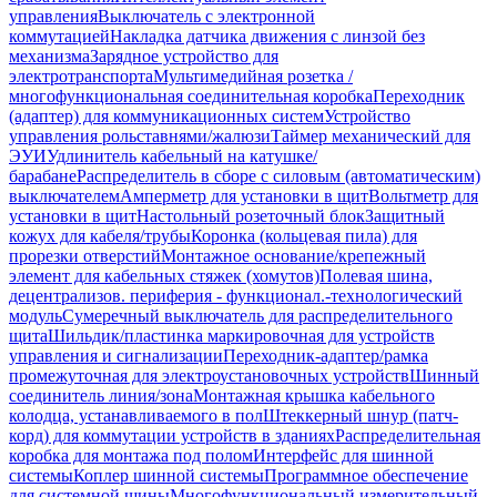
управления
Выключатель с электронной
коммутацией
Накладка датчика движения с линзой без
механизма
Зарядное устройство для
электротранспорта
Мультимедийная розетка /
многофункциональная соединительная коробка
Переходник
(адаптер) для коммуникационных систем
Устройство
управления рольставнями/жалюзи
Таймер механический для
ЭУИ
Удлинитель кабельный на катушке/
барабане
Распределитель в сборе с силовым (автоматическим)
выключателем
Амперметр для установки в щит
Вольтметр для
установки в щит
Настольный розеточный блок
Защитный
кожух для кабеля/трубы
Коронка (кольцевая пила) для
прорезки отверстий
Монтажное основание/крепежный
элемент для кабельных стяжек (хомутов)
Полевая шина,
децентрализов. периферия - функционал.-технологический
модуль
Сумеречный выключатель для распределительного
щита
Шильдик/пластинка маркировочная для устройств
управления и сигнализации
Переходник-адаптер/рамка
промежуточная для электроустановочных устройств
Шинный
соединитель линия/зона
Монтажная крышка кабельного
колодца, устанавливаемого в пол
Штеккерный шнур (патч-
корд) для коммутации устройств в зданиях
Распределительная
коробка для монтажа под полом
Интерфейс для шинной
системы
Коплер шинной системы
Программное обеспечение
для системной шины
Многофункциональный измерительный