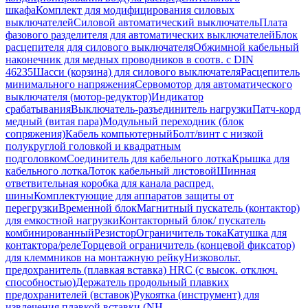
шкафа
Комплект для модифицирования силовых
выключателей
Силовой автоматический выключатель
Плата
фазового разделителя для автоматических выключателей
Блок
расцепителя для силового выключателя
Обжимной кабельный
наконечник для медных проводников в соотв. с DIN
46235
Шасси (корзина) для силового выключателя
Расцепитель
минимального напряжения
Сервомотор для автоматического
выключателя (мотор-редуктор)
Индикатор
срабатывания
Выключатель-разъединитель нагрузки
Патч-корд
медный (витая пара)
Модульный переходник (блок
сопряжения)
Кабель компьютерный
Болт/винт с низкой
полукруглой головкой и квадратным
подголовком
Соединитель для кабельного лотка
Крышка для
кабельного лотка
Лоток кабельный листовой
Шинная
ответвительная коробка для канала распред.
шины
Комплектующие для аппаратов защиты от
перегрузки
Временной блок
Магнитный пускатель (контактор)
для емкостной нагрузки
Контакторный блок/ пускатель
комбинированный
Резистор
Ограничитель тока
Катушка для
контактора/реле
Торцевой ограничитель (концевой фиксатор)
для клеммников на монтажную рейку
Низковольт.
предохранитель (плавкая вставка) HRC (с высок. отключ.
способностью)
Держатель продольный плавких
предохранителей (вставок)
Рукоятка (инструмент) для
извлечения плавкой вставки (NH-