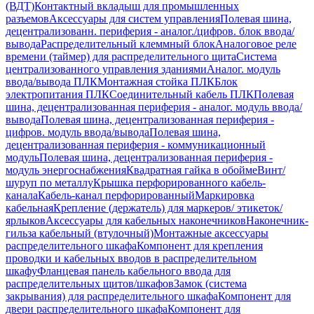
(ВДТ)
Контактный вкладыш для промышленных
разъемов
Аксессуары для систем управления
Полевая шина,
децентрализованн. периферия - аналог./цифров. блок ввода/
вывода
Распределительный клеммный блок
Аналоговое реле
времени (таймер) для распределительного щита
Система
централизованного управления зданиями
Аналог. модуль
ввода/вывода ПЛК
Монтажная стойка ПЛК
Блок
электропитания ПЛК
Соединительный кабель ПЛК
Полевая
шина, децентрализованная периферия - аналог. модуль ввода/
вывода
Полевая шина, децентрализованная периферия -
цифров. модуль ввода/вывода
Полевая шина,
децентрализованная периферия - коммуникационный
модуль
Полевая шина, децентрализованная периферия -
модуль энергоснабжения
Квадратная гайка в обойме
Винт/
шуруп по металлу
Крышка перфорированного кабель-
канала
Кабель-канал перфорированный
Маркировка
кабельная
Крепление (держатель) для маркеров/ этикеток/
ярлыков
Аксессуары для кабельных наконечников
Наконечник-
гильза кабельный (втулочный)
Монтажные аксессуары
распределительного шкафа
Компонент для крепления
проводки и кабельных вводов в распределительном
шкафу
Фланцевая панель кабельного ввода для
распределительных щитов/шкафов
Замок (система
закрывания) для распределительного шкафа
Компонент для
двери распределительного шкафа
Компонент для