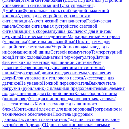
(сменная)
Лампа светодиодная (LED)
Заглушка для устройств
управления и сигнализации
Пульт управления,
Джойстик
Фронтальная часть грибовидной нажимной
кнопки
Адаптер для устройств управления и
сигнализации
Акустический сигнализатор
Графическая
панель
Стойка сигнальная (устройство световой
сигнализации) в сборе
Заглушка (колпачок) для винтов/
шурупов
Оптическое соединение
Маркировочный материал
(маркировка)
Светильник аварийный
Пиктограмма для
аварийного светильника
Устройство ввода/вывода для
информационной шины
Сетевой коммутатор
Температурный
зонд
Датчик холода
Комнатный терморегулятор
Датчик
физических параметров для шинной системы
Реле
давления
Сервопривод с управлением от системной
шины
Редукторный двигатель для системы управления
двери
Блок управления теплового насоса
Аксессуары для
датчиков
Не указано
Ножной переключатель
Выключатель
нагрузки (рубильник) с плавкими предохранителями
Элемент
подвода питания для сборной шины
Канал сборной шины
(шинопровод)
Секция шинопровода поворотная/ угловая/
разветвительная
Комплектующие для шиннного
блока
Монтажный элемент для шинопровода
Программное и
техническое обеспечение
Носитель цифровых
данных
Пассивный разветвитель "датчик - исполнительное
устройство (привод)"
Одно- и многополюсная клемма/