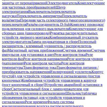
защиты от перенапряжений
Электродвигатель
Комплектующие
для частотных преобразователей
Шнур
электропитания
Выключатель/переключатель
нагрузки
Переключатель амперметра
Переключатель
вольтметра
Передняя часть селекторного (многопозиционного)
переключателя
Разъём-соединитель D-Sub
Комплект проводки/
подключения для силового выключателя
Комплектующие для
сборных шин (шинопровода)
Рукоятка распределительных
устройств дверного монтажа
Комбинированный пускатель
электродвигателя
Лампа индикаторная в сборе
Полюсный
расширитель / клеммный удлинитель / распределитель
фаз
Магнитный датчик приближения
Счетчик времени
Счетчик
импульсов для установки в щит
Реле контроля тока
Реле
контроля фаз
Реле контроля напряжения
Реле контроля уровня
(наполнения)
Реле контроля частоты
Реле контроля
температуры
Трансформатор тока
Трансформатор питания /
преобразователь напряжения
Изолирующий усилитель
Корпус
(пустой) для устройств управления и сигнализации (постов
кнопочных)
Комбинация устройств управления в корпусе
(пост кнопочный в сборе)
Устройство аварийной остановки в
сборе
Светосигнальный блок с ламподержателем для
устройств управления и сигнализации
Шильдик/табличка
обозначения (вставка) для устройств управления и
сигнализации
Реле времени
Фильтр системы
кондиционирования воздуха распределительного