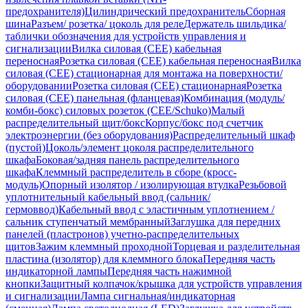
предохранителя)
Цилиндрический предохранитель
Сборная
шина
Разъем/ розетка/ цоколь для реле
Держатель шильдика/
таблички обозначения для устройств управления и
сигнализации
Вилка силовая (CEE) кабельная
переносная
Розетка силовая (CEE) кабельная переносная
Вилка
силовая (CEE) стационарная для монтажа на поверхности/
оборудовании
Розетка силовая (CEE) стационарная
Розетка
силовая (CEE) панельная (фланцевая)
Комбинация (модуль/
комби-бокс) силовых розеток (CEE/Schuko)
Малый
распределительный щит/бокс
Корпус/бокс под счетчик
электроэнергии (без оборудования)
Распределительный шкаф
(пустой)
Цоколь/элемент цоколя распределительного
шкафа
Боковая/задняя панель распределительного
шкафа
Клеммный распределитель в сборе (кросс-
модуль)
Опорный изолятор / изолирующая втулка
Резьбовой
уплотнительный кабельный ввод (сальник/
гермоввод)
Кабельный ввод с эластичным уплотнением /
сальник ступенчатый мембранный
Заглушка для передних
панелей (пластронов) учетно-распределительных
щитов
Зажим клеммный проходной
Торцевая и разделительная
пластина (изолятор) для клеммного блока
Передняя часть
индикаторной лампы
Передняя часть нажимной
кнопки
Защитный колпачок/крышка для устройств управления
и сигнализации
Лампа сигнальная/индикаторная