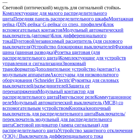
—
Световой (оптический) модуль для сигнальной стойки
Комплектующие для малого распределительного
щита
Передняя панель распределительного шкафа
Монтажная
рейка (DIN-рейка/ G-рейка/ со спец. профилем)
Блок
вспомогательных контактов
Модульный автоматический
выключатель (автомат)
Блок дифференциального
тока
Шунтовой/независимый расцепитель (для силового
выключателя)
Устройство блокировки выключателей
Фазовая
шина (шинная разводка)
Розетка щитовая (для
распределительного щита)
Комплектующие для устройств
управления и сигнализации
Звонковый
трансформатор
Дополнительное устройство (контакт) к
модульным аппаратам
Аксессуары для низковольтного
оборудования (Schneider Electric)
Рукоятка для силовых
выключателей/разъединителей
Защита от
перенапряжения
Модульный контактор для
распределительного щита
Импульсное реле
Коммутационное
реле
Модульный автоматический выключатель (MCB) со
вспомогательным устройством
Кнопка/кнопочный
выключатель для распределительного щита
Выключатель/
переключатель модульный для распределительного
щита
Световой индикатор (лампа сигнальная) для
распределительного щита
Устройство защитного отключения
(УЗО) / Выключатель дифференциального тока