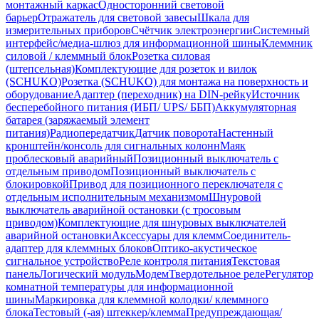
монтажный каркас
Односторонний световой
барьер
Отражатель для световой завесы
Шкала для
измерительных приборов
Счётчик электроэнергии
Системный
интерфейс/медиа-шлюз для информационной шины
Клеммник
силовой / клеммный блок
Розетка силовая
(штепсельная)
Комплектующие для розеток и вилок
(SCHUKO)
Розетка (SCHUKO) для монтажа на поверхность и
оборудование
Адаптер (переходник) на DIN-рейку
Источник
бесперебойного питания (ИБП/ UPS/ ББП)
Аккумуляторная
батарея (заряжаемый элемент
питания)
Радиопередатчик
Датчик поворота
Настенный
кронштейн/консоль для сигнальных колонн
Маяк
проблесковый аварийный
Позиционный выключатель с
отдельным приводом
Позиционный выключатель с
блокировкой
Привод для позиционного переключателя с
отдельным исполнительным механизмом
Шнуровой
выключатель аварийной остановки (с тросовым
приводом)
Комплектующие для шнуровых выключателей
аварийной остановки
Аксессуары для клемм
Соединитель-
адаптер для клеммных блоков
Оптико-акустическое
сигнальное устройство
Реле контроля питания
Текстовая
панель
Логический модуль
Модем
Твердотельное реле
Регулятор
комнатной температуры для информационной
шины
Маркировка для клеммной колодки/ клеммного
блока
Тестовый (-ая) штеккер/клемма
Предупреждающая/