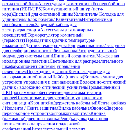
сети/сетевой блок
Аксессуары для источника бесперебойного
питания (ИБП/UPS)
Коммутационный шнур (патч-
корд)
Дисплей для системной шины
Удлинитель/ Колодка для
удлинителя/ Блок розеток/ Разветвитель
Интерфейсный
преобразователь
Зарядный кабель для
электротранспорта
Аксессуары для пожарных
извещателей
Терморегулятор комнатный
(термостат)
Термодатчик (датчик температуры/
влажности)
Датчик температуры
Торцевая пластина/ заглушка
для перфорированного кабель-канала
Распределительный
модуль для системы шин
Шинный соединитель
Межфазная
изоляционная пластина
Светильник для распределительного
шкафа
Компонент системы управления
освещением
Переходник для шин
Комплектующие для
информационной шины
Шайба (плоская)
Колпачек/линза для
устройств управления и сигнализации
Волоконно-оптический
датчик / волоконно-оптический усилитель
Промышленный
ПК
Программное обеспечение для автоматизации,
прочее
Потенциометр для устройств управления и
сигнализации
Кронштейн/держатель кабельный
Лента клейкая
/ Изолента / Лента защитная
Вилка кабельная
Звонок
Дверное
переговорное устройство/громкоговоритель
Кнопка
(нажимная) дверного звонка
Реле (катушка) контроля
пониженного напряжения с задержкой
срабатывания
Интеллектуальный элемент