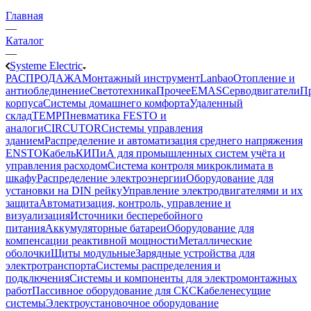
Главная
—
Каталог
—
Systeme Electric
РАСПРОДАЖА
Монтажный инструмент
Lanbao
Отопление и
антиоблединение
Светотехника
Прочее
EMAS
Cерводвигатели
П
корпуса
Системы домашнего комфорта
Удаленный
склад
TEMP
Пневматика FESTO и
аналоги
CIRCUTOR
Системы управления
зданием
Распределение и автоматизация среднего напряжения
ENSTO
Кабель
КИПиА для промышленных систем учёта и
управления расходом
Система контроля микроклимата в
шкафу
Распределение электроэнергии
Оборудование для
установки на DIN рейку
Управление электродвигателями и их
защита
Автоматизация, контроль, управление и
визуализация
Источники бесперебойного
питания
Аккумуляторные батареи
Оборудование для
компенсации реактивной мощности
Металлические
оболочки
Щиты модульные
Зарядные устройства для
электротранспорта
Системы распределения и
подключения
Системы и компоненты для электромонтажных
работ
Пассивное оборудование для СКС
Кабеленесущие
системы
Электроустановочное оборудование