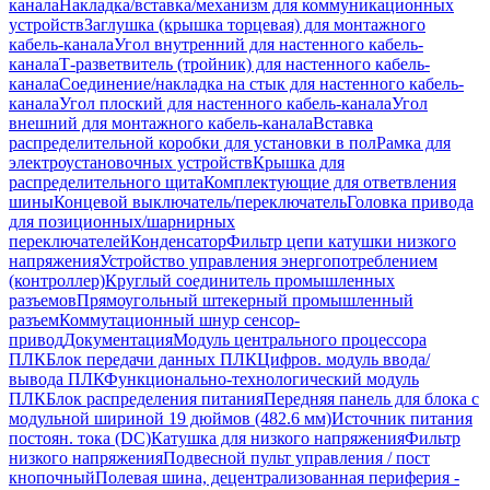
канала
Накладка/вставка/механизм для коммуникационных
устройств
Заглушка (крышка торцевая) для монтажного
кабель-канала
Угол внутренний для настенного кабель-
канала
Т-разветвитель (тройник) для настенного кабель-
канала
Соединение/накладка на стык для настенного кабель-
канала
Угол плоский для настенного кабель-канала
Угол
внешний для монтажного кабель-канала
Вставка
распределительной коробки для установки в пол
Рамка для
электроустановочных устройств
Крышка для
распределительного щита
Комплектующие для ответвления
шины
Концевой выключатель/переключатель
Головка привода
для позиционных/шарнирных
переключателей
Конденсатор
Фильтр цепи катушки низкого
напряжения
Устройство управления энергопотреблением
(контроллер)
Круглый соединитель промышленных
разъемов
Прямоугольный штекерный промышленный
разъем
Коммутационный шнур сенсор-
привод
Документация
Модуль центрального процессора
ПЛК
Блок передачи данных ПЛК
Цифров. модуль ввода/
вывода ПЛК
Функционально-технологический модуль
ПЛК
Блок распределения питания
Передняя панель для блока с
модульной шириной 19 дюймов (482.6 мм)
Источник питания
постоян. тока (DC)
Катушка для низкого напряжения
Фильтр
низкого напряжения
Подвесной пульт управления / пост
кнопочный
Полевая шина, децентрализованная периферия -