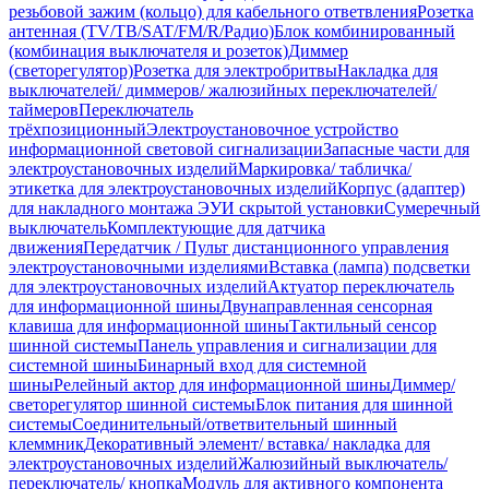
резьбовой зажим (кольцо) для кабельного ответвления
Розетка
антенная (TV/ТВ/SAT/FM/R/Радио)
Блок комбинированный
(комбинация выключателя и розеток)
Диммер
(светорегулятор)
Розетка для электробритвы
Накладка для
выключателей/ диммеров/ жалюзийных переключателей/
таймеров
Переключатель
трёхпозиционный
Электроустановочное устройство
информационной световой сигнализации
Запасные части для
электроустановочных изделий
Маркировка/ табличка/
этикетка для электроустановочных изделий
Корпус (адаптер)
для накладного монтажа ЭУИ скрытой установки
Сумеречный
выключатель
Комплектующие для датчика
движения
Передатчик / Пульт дистанционного управления
электроустановочными изделиями
Вставка (лампа) подсветки
для электроустановочных изделий
Актуатор переключатель
для информационной шины
Двунаправленная сенсорная
клавиша для информационной шины
Тактильный сенсор
шинной системы
Панель управления и сигнализации для
системной шины
Бинарный вход для системной
шины
Релейный актор для информационной шины
Диммер/
светорегулятор шинной системы
Блок питания для шинной
системы
Соединительный/ответвительный шинный
клеммник
Декоративный элемент/ вставка/ накладка для
электроустановочных изделий
Жалюзийный выключатель/
переключатель/ кнопка
Модуль для активного компонента