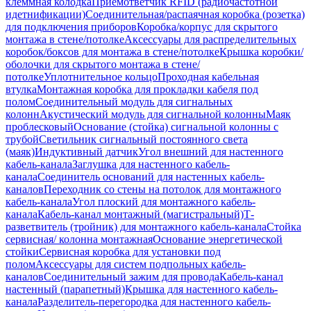
клеммная колодка
Приемответчик RFID (радиочастотной
идетнификации)
Соединительная/распаячная коробка (розетка)
для подключения приборов
Коробка/корпус для скрытого
монтажа в стене/потолке
Аксессуары для распределительных
коробок/боксов для монтажа в стене/потолке
Крышка коробки/
оболочки для скрытого монтажа в стене/
потолке
Уплотнительное кольцо
Проходная кабельная
втулка
Монтажная коробка для прокладки кабеля под
полом
Соединительный модуль для сигнальных
колонн
Акустический модуль для сигнальной колонны
Маяк
проблесковый
Основание (стойка) сигнальной колонны с
трубой
Светильник сигнальный постоянного света
(маяк)
Индуктивный датчик
Угол внешний для настенного
кабель-канала
Заглушка для настенного кабель-
канала
Соединитель оснований для настенных кабель-
каналов
Переходник со стены на потолок для монтажного
кабель-канала
Угол плоский для монтажного кабель-
канала
Кабель-канал монтажный (магистральный)
Т-
разветвитель (тройник) для монтажного кабель-канала
Стойка
сервисная/ колонна монтажная
Основание энергетической
стойки
Сервисная коробка для установки под
полом
Аксессуары для систем подпольных кабель-
каналов
Соединительный зажим для провода
Кабель-канал
настенный (парапетный)
Крышка для настенного кабель-
канала
Разделитель-перегородка для настенного кабель-