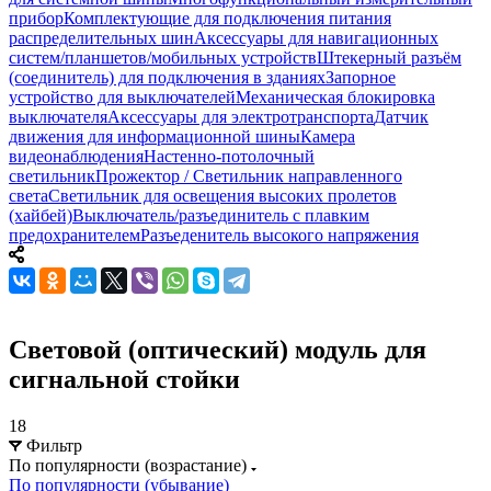
прибор
Комплектующие для подключения питания
распределительных шин
Аксессуары для навигационных
систем/планшетов/мобильных устройств
Штекерный разъём
(соединитель) для подключения в зданиях
Запорное
устройство для выключателей
Механическая блокировка
выключателя
Аксессуары для электротранспорта
Датчик
движения для информационной шины
Камера
видеонаблюдения
Настенно-потолочный
светильник
Прожектор / Светильник направленного
света
Светильник для освещения высоких пролетов
(хайбей)
Выключатель/разъединитель с плавким
предохранителем
Разъеденитель высокого напряжения
Световой (оптический) модуль для
сигнальной стойки
18
Фильтр
По популярности (возрастание)
По популярности (убывание)