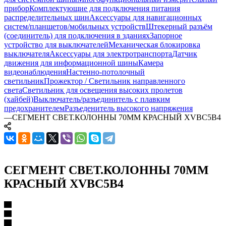
прибор
Комплектующие для подключения питания
распределительных шин
Аксессуары для навигационных
систем/планшетов/мобильных устройств
Штекерный разъём
(соединитель) для подключения в зданиях
Запорное
устройство для выключателей
Механическая блокировка
выключателя
Аксессуары для электротранспорта
Датчик
движения для информационной шины
Камера
видеонаблюдения
Настенно-потолочный
светильник
Прожектор / Светильник направленного
света
Светильник для освещения высоких пролетов
(хайбей)
Выключатель/разъединитель с плавким
предохранителем
Разъеденитель высокого напряжения
—
СЕГМЕНТ СВЕТ.КОЛОННЫ 70ММ КРАСНЫЙ XVBC5B4
СЕГМЕНТ СВЕТ.КОЛОННЫ 70ММ
КРАСНЫЙ XVBC5B4