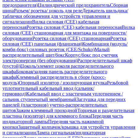
предохранителя)
Цилиндрический предохранитель
Сборная
шина
Разъем/ розетка/ цоколь для реле
Держатель шильдика/
таблички обозначения для устройств управления и
сигнализации
Вилка силовая (CEE) кабельная
переносная
Розетка силовая (CEE) кабельная переносная
Вилка
силовая (CEE) стационарная для монтажа на поверхности/
оборудовании
Розетка силовая (CEE) стационарная
Розетка
силовая (CEE) панельная (фланцевая)
Комбинация (модуль/
комби-бокс) силовых розеток (CEE/Schuko)
Малый
распределительный щит/бокс
Корпус/бокс под счетчик
электроэнергии (без оборудования)
Распределительный шкаф
(пустой)
Цоколь/элемент цоколя распределительного
шкафа
Боковая/задняя панель распределительного
шкафа
Клеммный распределитель в сборе (кросс-
модуль)
Опорный изолятор / изолирующая втулка
Резьбовой
уплотнительный кабельный ввод (сальник/
гермоввод)
Кабельный ввод с эластичным уплотнением /
сальник ступенчатый мембранный
Заглушка для передних
панелей (пластронов) учетно-распределительных
щитов
Зажим клеммный проходной
Торцевая и разделительная
пластина (изолятор) для клеммного блока
Передняя часть
индикаторной лампы
Передняя часть нажимной
кнопки
Защитный колпачок/крышка для устройств управления
и сигнализации
Лампа сигнальная/индикаторная