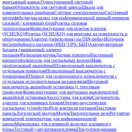
монтажный каркас
Односторонний световой
барьер
Отражатель для световой завесы
Шкала для
измерительных приборов
Счётчик электроэнергии
Системный
интерфейс/медиа-шлюз для информационной шины
Клеммник
силовой / клеммный блок
Розетка силовая
(штепсельная)
Комплектующие для розеток и вилок
(SCHUKO)
Розетка (SCHUKO) для монтажа на поверхность и
оборудование
Адаптер (переходник) на DIN-рейку
Источник
бесперебойного питания (ИБП/ UPS/ ББП)
Аккумуляторная
батарея (заряжаемый элемент
питания)
Радиопередатчик
Датчик поворота
Настенный
кронштейн/консоль для сигнальных колонн
Маяк
проблесковый аварийный
Позиционный выключатель с
отдельным приводом
Позиционный выключатель с
блокировкой
Привод для позиционного переключателя с
отдельным исполнительным механизмом
Шнуровой
выключатель аварийной остановки (с тросовым
приводом)
Комплектующие для шнуровых выключателей
аварийной остановки
Аксессуары для клемм
Соединитель-
адаптер для клеммных блоков
Оптико-акустическое
сигнальное устройство
Реле контроля питания
Текстовая
панель
Логический модуль
Модем
Твердотельное реле
Регулятор
комнатной температуры для информационной
шины
Маркировка для клеммной колодки/ клеммного
блока
Тестовый (-ая) штеккер/клемма
Предупреждающая/