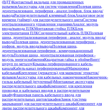
(ВДТ)
Контактный вкладыш для промышленных
разъемов
Аксессуары для систем управления
Полевая шина,
децентрализованн. периферия - аналог./цифров. блок ввода/
вывода
Распределительный клеммный блок
Аналоговое реле
времени (таймер) для распределительного щита
Система
централизованного управления зданиями
Аналог. модуль
ввода/вывода ПЛК
Монтажная стойка ПЛК
Блок
электропитания ПЛК
Соединительный кабель ПЛК
Полевая
шина, децентрализованная периферия - аналог. модуль ввода/
вывода
Полевая шина, децентрализованная периферия -
цифров. модуль ввода/вывода
Полевая шина,
децентрализованная периферия - коммуникационный
модуль
Полевая шина, децентрализованная периферия -
модуль энергоснабжения
Квадратная гайка в обойме
Винт/
шуруп по металлу
Крышка перфорированного кабель-
канала
Кабель-канал перфорированный
Маркировка
кабельная
Крепление (держатель) для маркеров/ этикеток/
ярлыков
Аксессуары для кабельных наконечников
Наконечник-
гильза кабельный (втулочный)
Монтажные аксессуары
распределительного шкафа
Компонент для крепления
проводки и кабельных вводов в распределительном
шкафу
Фланцевая панель кабельного ввода для
распределительных щитов/шкафов
Замок (система
закрывания) для распределительного шкафа
Компонент для
двери распределительного шкафа
Компонент для