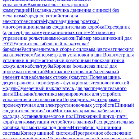
управления
Выключатель с электронной
коммутацией
Накладка датчика движения с линзой без
механизма
Зарядное устройство для
электротранспорта
Мультимедийная розетка /
многофункциональная соединительная коробка
Переходник
(адаптер) для коммуникационных систем
Устройство
управления рольставнями/жалюзи
Таймер механический для
ЭУИ
Удлинитель кабельный на катушке/
барабане
Распределитель в сборе с силовым (автоматическим)
выключателем
Амперметр для установки в щит
Вольтметр для
установки в щит
Настольный розеточный блок
Защитный
кожух для кабеля/трубы
Коронка (кольцевая пила) для
прорезки отверстий
Монтажное основание/крепежный
элемент для кабельных стяжек (хомутов)
Полевая шина,
децентрализов. периферия - функционал.-технологический
модуль
Сумеречный выключатель для распределительного
щита
Шильдик/пластинка маркировочная для устройств
управления и сигнализации
Переходник-адаптер/рамка
промежуточная для электроустановочных устройств
Шинный
соединитель линия/зона
Монтажная крышка кабельного
колодца, устанавливаемого в пол
Штеккерный шнур (патч-
корд) для коммутации устройств в зданиях
Распределительная
коробка для монтажа под полом
Интерфейс для шинной
системы
Коплер шинной системы
Программное обеспечение
для системной шины
Многофункциональный измерительный