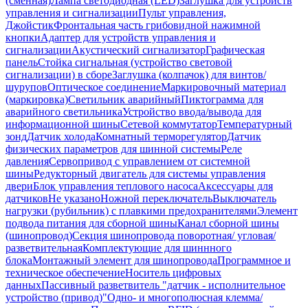
(сменная)
Лампа светодиодная (LED)
Заглушка для устройств
управления и сигнализации
Пульт управления,
Джойстик
Фронтальная часть грибовидной нажимной
кнопки
Адаптер для устройств управления и
сигнализации
Акустический сигнализатор
Графическая
панель
Стойка сигнальная (устройство световой
сигнализации) в сборе
Заглушка (колпачок) для винтов/
шурупов
Оптическое соединение
Маркировочный материал
(маркировка)
Светильник аварийный
Пиктограмма для
аварийного светильника
Устройство ввода/вывода для
информационной шины
Сетевой коммутатор
Температурный
зонд
Датчик холода
Комнатный терморегулятор
Датчик
физических параметров для шинной системы
Реле
давления
Сервопривод с управлением от системной
шины
Редукторный двигатель для системы управления
двери
Блок управления теплового насоса
Аксессуары для
датчиков
Не указано
Ножной переключатель
Выключатель
нагрузки (рубильник) с плавкими предохранителями
Элемент
подвода питания для сборной шины
Канал сборной шины
(шинопровод)
Секция шинопровода поворотная/ угловая/
разветвительная
Комплектующие для шиннного
блока
Монтажный элемент для шинопровода
Программное и
техническое обеспечение
Носитель цифровых
данных
Пассивный разветвитель "датчик - исполнительное
устройство (привод)"
Одно- и многополюсная клемма/