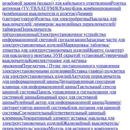
резьбовой зажим (кольцо) для кабельного ответвления
Розетка
антенная (TV/ТВ/SAT/FM/R/Радио)
Блок комбинированный
(комбинация выключателя и розеток)
Диммер
(светорегулятор)
Розетка для электробритвы
Накладка для
выключателей/ диммеров/ жалюзийных переключателей/
таймеров
Переключатель
трёхпозиционный
Электроустановочное устройство
информационной световой сигнализации
Запасные части для
электроустановочных изделий
Маркировка/ табличка/
этикетка для электроустановочных изделий
Корпус (адаптер)
для накладного монтажа ЭУИ скрытой установки
Сумеречный
выключатель
Комплектующие для датчика
движения
Передатчик / Пульт дистанционного управления
электроустановочными изделиями
Вставка (лампа) подсветки
для электроустановочных изделий
Актуатор переключатель
для информационной шины
Двунаправленная сенсорная
клавиша для информационной шины
Тактильный сенсор
шинной системы
Панель управления и сигнализации для
системной шины
Бинарный вход для системной
шины
Релейный актор для информационной шины
Диммер/
светорегулятор шинной системы
Блок питания для шинной
системы
Соединительный/ответвительный шинный
клеммник
Декоративный элемент/ вставка/ накладка для
электроустановочных изделий
Жалюзийный выключатель/
переключатель/ кнопка
Модуль для активного компонента