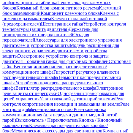
информационная табличка
Перемычка для клеммных
блоков
Клеммный блок компонентного разъема
Клеммный
блок заземляющий
Компонент клеммного блока
Клемма с
ножевым размыкателем
Клемма с плавкой вставкой
(предохранителем)
Шестигранная гайка
Устройство контроля
температуры (защита двигателя)
Держатель для
цилиндрических предохранителей
Ось для
переключателей
Аксессуары для электронного управления
двигателем и устройства защиты
Модуль расширения для
электронного управления двигателем и устройства
защиты
Электронное устройство контроля и защиты
двигателя
Т-образная гайка для фигурных профилей
Стопорная
гайка
Вентиляционная панель распределительного/
коммутационного шкафа
Гигростат/ регулятор влажности
распределительного шкафа
Термостат распределительного
шкафа
Устройство подогрева распределительного
шкафа
Вентилятор распределительного шкафа
Электронное
реле защиты от перегрузки
Однофазный трансформатор для
цепей управления
Ультразвуковой датчик приближения
Реле
контроля сопротивления изоляции и замыкания на землю
Реле
контроля дифференциального тока
Розетка/коробка
коммуникационная (для передачи данных медной витой
парой)
Выключатель / Переключатель
Кнопка / Кнопочный
выключатель
Клеммная распределительная коробка/
бокс
Механические аксессуары для светильников
Компактный