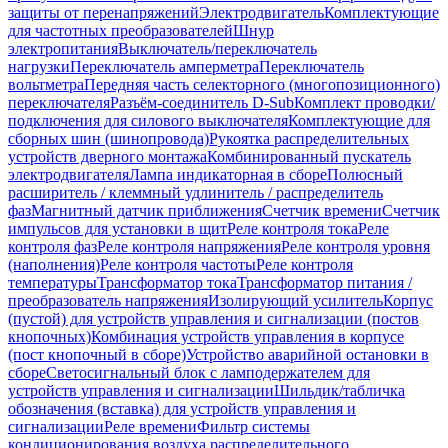
защиты от перенапряжений
Электродвигатель
Комплектующие
для частотных преобразователей
Шнур
электропитания
Выключатель/переключатель
нагрузки
Переключатель амперметра
Переключатель
вольтметра
Передняя часть селекторного (многопозиционного)
переключателя
Разъём-соединитель D-Sub
Комплект проводки/
подключения для силового выключателя
Комплектующие для
сборных шин (шинопровода)
Рукоятка распределительных
устройств дверного монтажа
Комбинированный пускатель
электродвигателя
Лампа индикаторная в сборе
Полюсный
расширитель / клеммный удлинитель / распределитель
фаз
Магнитный датчик приближения
Счетчик времени
Счетчик
импульсов для установки в щит
Реле контроля тока
Реле
контроля фаз
Реле контроля напряжения
Реле контроля уровня
(наполнения)
Реле контроля частоты
Реле контроля
температуры
Трансформатор тока
Трансформатор питания /
преобразователь напряжения
Изолирующий усилитель
Корпус
(пустой) для устройств управления и сигнализации (постов
кнопочных)
Комбинация устройств управления в корпусе
(пост кнопочный в сборе)
Устройство аварийной остановки в
сборе
Светосигнальный блок с ламподержателем для
устройств управления и сигнализации
Шильдик/табличка
обозначения (вставка) для устройств управления и
сигнализации
Реле времени
Фильтр системы
кондиционирования воздуха распределительного