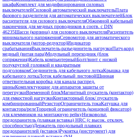
шкафа
Комплект для модифицирования силовых
выключателей
Силовой автоматический выключатель
Плата
фазового разделителя для автоматических выключателей
Блок
расцепителя для силового выключателя
Обжимной кабельный
наконечник для медных проводников в соотв. с DIN
46235
Шасси (корзина) для силового выключателя
Расцепитель
минимального напряжения
Сервомотор для автоматического
выключателя (мотор-редуктор)
Индикатор
срабатывания
Выключатель-разъединитель нагрузки
Патч-корд
медный (витая пара)
Модульный переходник (блок
сопряжения)
Кабель компьютерный
Болт/винт с низкой
полукруглой головкой и квадратным
подголовком
Соединитель для кабельного лотка
Крышка для
кабельного лотка
Лоток кабельный листовой
Шинная
ответвительная коробка для канала распред.
шины
Комплектующие для аппаратов защиты от
перегрузки
Временной блок
Магнитный пускатель (контактор)
для емкостной нагрузки
Контакторный блок/ пускатель
комбинированный
Резистор
Ограничитель тока
Катушка для
контактора/реле
Торцевой ограничитель (концевой фиксатор)
для клеммников на монтажную рейку
Низковольт.
предохранитель (плавкая вставка) HRC (с высок. отключ.
способностью)
Держатель продольный плавких
предохранителей (вставок)
Рукоятка (инструмент) для
извлечения плавкой вставки (NH-