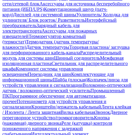
сети/сетевой блок
Аксессуары для источника бесперебойного
питания (ИБП/UPS)
Коммутационный шнур (патч-
корд)
Дисплей для системной шины
Удлинитель/ Колодка для
удлинителя/ Блок розеток/ Разветвитель
Интерфейсный
преобразователь
Зарядный кабель для
электротранспорта
Аксессуары для пожарных
извещателей
Терморегулятор комнатный
(термостат)
Термодатчик (датчик температуры/
влажности)
Датчик температуры
Торцевая пластина/ заглушка
для перфорированного кабель-канала
Распределительный
модуль для системы шин
Шинный соединитель
Межфазная
изоляционная пластина
Светильник для распределительного
шкафа
Компонент системы управления
освещением
Переходник для шин
Комплектующие для
информационной шины
Шайба (плоская)
Колпачек/линза для
устройств управления и сигнализации
Волоконно-оптический
датчик / волоконно-оптический усилитель
Промышленный
ПК
Программное обеспечение для автоматизации,
прочее
Потенциометр для устройств управления и
сигнализации
Кронштейн/держатель кабельный
Лента клейкая
/ Изолента / Лента защитная
Вилка кабельная
Звонок
Дверное
переговорное устройство/громкоговоритель
Кнопка
(нажимная) дверного звонка
Реле (катушка) контроля
пониженного напряжения с задержкой
срабатывания
Интеллектуальный элемент