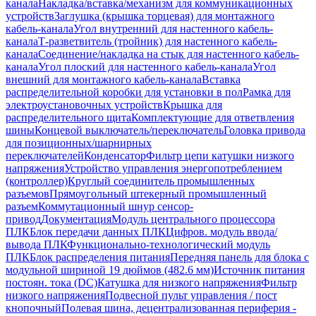
канала
Накладка/вставка/механизм для коммуникационных
устройств
Заглушка (крышка торцевая) для монтажного
кабель-канала
Угол внутренний для настенного кабель-
канала
Т-разветвитель (тройник) для настенного кабель-
канала
Соединение/накладка на стык для настенного кабель-
канала
Угол плоский для настенного кабель-канала
Угол
внешний для монтажного кабель-канала
Вставка
распределительной коробки для установки в пол
Рамка для
электроустановочных устройств
Крышка для
распределительного щита
Комплектующие для ответвления
шины
Концевой выключатель/переключатель
Головка привода
для позиционных/шарнирных
переключателей
Конденсатор
Фильтр цепи катушки низкого
напряжения
Устройство управления энергопотреблением
(контроллер)
Круглый соединитель промышленных
разъемов
Прямоугольный штекерный промышленный
разъем
Коммутационный шнур сенсор-
привод
Документация
Модуль центрального процессора
ПЛК
Блок передачи данных ПЛК
Цифров. модуль ввода/
вывода ПЛК
Функционально-технологический модуль
ПЛК
Блок распределения питания
Передняя панель для блока с
модульной шириной 19 дюймов (482.6 мм)
Источник питания
постоян. тока (DC)
Катушка для низкого напряжения
Фильтр
низкого напряжения
Подвесной пульт управления / пост
кнопочный
Полевая шина, децентрализованная периферия -