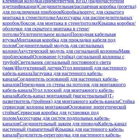
клеммная колодка
Приемответчик RFID (радиочастотной
идетнификации)
Соединительная/распаячная коробка (розетка)
для подключения приборов
Коробка/корпус для скрытого
монтажа в стене/потолке
Аксессуары для распределительных
коробок/боксов для монтажа в стене/потолке
Крышка коробки/
оболочки для скрытого монтажа в стене/
потолке
Уплотнительное кольцо
Проходная кабельная
втулка
Монтажная коробка для прокладки кабеля под
полом
Соединительный модуль для сигнальных
колонн
Акустический модуль для сигнальной колонны
Маяк
проблесковый
Основание (стойка) сигнальной колонны с
трубой
Светильник сигнальный постоянного света
(маяк)
Индуктивный датчик
Угол внешний для настенного
кабель-канала
Заглушка для настенного кабель-
канала
Соединитель оснований для настенных кабель-
каналов
Переходник со стены на потолок для монтажного
кабель-канала
Угол плоский для монтажного кабель-
канала
Кабель-канал монтажный (магистральный)
Т-
разветвитель (тройник) для монтажного кабель-канала
Стойка
сервисная/ колонна монтажная
Основание энергетической
стойки
Сервисная коробка для установки под
полом
Аксессуары для систем подпольных кабель-
каналов
Соединительный зажим для провода
Кабель-канал
настенный (парапетный)
Крышка для настенного кабель-
канала
Разделитель-перегородка для настенного кабель-