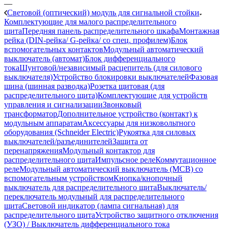
—
Световой (оптический) модуль для сигнальной стойки
Комплектующие для малого распределительного
щита
Передняя панель распределительного шкафа
Монтажная
рейка (DIN-рейка/ G-рейка/ со спец. профилем)
Блок
вспомогательных контактов
Модульный автоматический
выключатель (автомат)
Блок дифференциального
тока
Шунтовой/независимый расцепитель (для силового
выключателя)
Устройство блокировки выключателей
Фазовая
шина (шинная разводка)
Розетка щитовая (для
распределительного щита)
Комплектующие для устройств
управления и сигнализации
Звонковый
трансформатор
Дополнительное устройство (контакт) к
модульным аппаратам
Аксессуары для низковольтного
оборудования (Schneider Electric)
Рукоятка для силовых
выключателей/разъединителей
Защита от
перенапряжения
Модульный контактор для
распределительного щита
Импульсное реле
Коммутационное
реле
Модульный автоматический выключатель (MCB) со
вспомогательным устройством
Кнопка/кнопочный
выключатель для распределительного щита
Выключатель/
переключатель модульный для распределительного
щита
Световой индикатор (лампа сигнальная) для
распределительного щита
Устройство защитного отключения
(УЗО) / Выключатель дифференциального тока