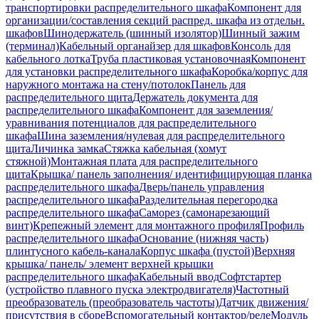
транспортировки распределительного шкафа
Компонент для
организации/составления секций распред. шкафа из отдельн.
шкафов
Шинодержатель (шинный изолятор)
Шинный зажим
(терминал)
Кабельный органайзер для шкафов
Консоль для
кабельного лотка
Труба пластиковая установочная
Компонент
для установки распределительного шкафа
Коробка/корпус для
наружного монтажа на стену/потолок
Панель для
распределительного щита
Держатель документа для
распределительного шкафа
Компонент для заземления/
уравнивания потенциалов для распределительного
шкафа
Шина заземления/нулевая для распределительного
щита
Личинка замка
Стяжка кабельная (хомут
стяжной)
Монтажная плата для распределительного
щита
Крышка/ панель заполнения/ идентифицирующая планка
распределительного шкафа
Дверь/панель управления
распределительного шкафа
Разделительная перегородка
распределительного шкафа
Саморез (самонарезающий
винт)
Крепежный элемент для монтажного профиля
Профиль
распределительного шкафа
Основание (нижняя часть)
плинтусного кабель-канала
Корпус шкафа (пустой)
Верхняя
крышка/ панель/ элемент верхней крышки
распределительного шкафа
Кабельный ввод
Софтстартер
(устройство плавного пуска электродвигателя)
Частотный
преобразователь (преобразователь частоты)
Датчик движения/
присутствия в сборе
Вспомогательный контактор/реле
Модуль