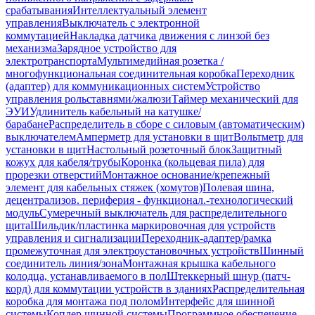
срабатывания
Интеллектуальный элемент
управления
Выключатель с электронной
коммутацией
Накладка датчика движения с линзой без
механизма
Зарядное устройство для
электротранспорта
Мультимедийная розетка /
многофункциональная соединительная коробка
Переходник
(адаптер) для коммуникационных систем
Устройство
управления рольставнями/жалюзи
Таймер механический для
ЭУИ
Удлинитель кабельный на катушке/
барабане
Распределитель в сборе с силовым (автоматическим)
выключателем
Амперметр для установки в щит
Вольтметр для
установки в щит
Настольный розеточный блок
Защитный
кожух для кабеля/трубы
Коронка (кольцевая пила) для
прорезки отверстий
Монтажное основание/крепежный
элемент для кабельных стяжек (хомутов)
Полевая шина,
децентрализов. периферия - функционал.-технологический
модуль
Сумеречный выключатель для распределительного
щита
Шильдик/пластинка маркировочная для устройств
управления и сигнализации
Переходник-адаптер/рамка
промежуточная для электроустановочных устройств
Шинный
соединитель линия/зона
Монтажная крышка кабельного
колодца, устанавливаемого в пол
Штеккерный шнур (патч-
корд) для коммутации устройств в зданиях
Распределительная
коробка для монтажа под полом
Интерфейс для шинной
системы
Коплер шинной системы
Программное обеспечение