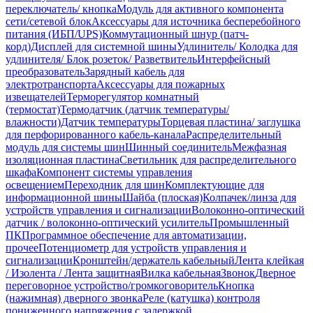
переключатель/ кнопка
Модуль для активного компонента
сети/сетевой блок
Аксессуары для источника бесперебойного
питания (ИБП/UPS)
Коммутационный шнур (патч-
корд)
Дисплей для системной шины
Удлинитель/ Колодка для
удлинителя/ Блок розеток/ Разветвитель
Интерфейсный
преобразователь
Зарядный кабель для
электротранспорта
Аксессуары для пожарных
извещателей
Терморегулятор комнатный
(термостат)
Термодатчик (датчик температуры/
влажности)
Датчик температуры
Торцевая пластина/ заглушка
для перфорированного кабель-канала
Распределительный
модуль для системы шин
Шинный соединитель
Межфазная
изоляционная пластина
Светильник для распределительного
шкафа
Компонент системы управления
освещением
Переходник для шин
Комплектующие для
информационной шины
Шайба (плоская)
Колпачек/линза для
устройств управления и сигнализации
Волоконно-оптический
датчик / волоконно-оптический усилитель
Промышленный
ПК
Программное обеспечение для автоматизации,
прочее
Потенциометр для устройств управления и
сигнализации
Кронштейн/держатель кабельный
Лента клейкая
/ Изолента / Лента защитная
Вилка кабельная
Звонок
Дверное
переговорное устройство/громкоговоритель
Кнопка
(нажимная) дверного звонка
Реле (катушка) контроля
пониженного напряжения с задержкой