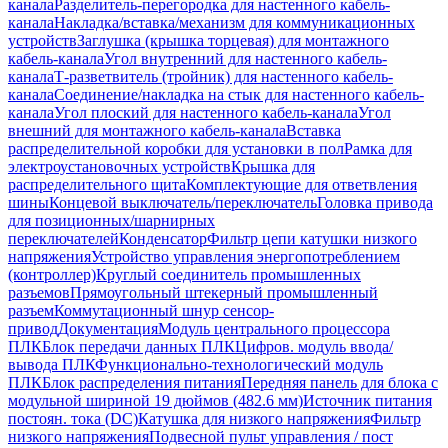
канала
Разделитель-перегородка для настенного кабель-
канала
Накладка/вставка/механизм для коммуникационных
устройств
Заглушка (крышка торцевая) для монтажного
кабель-канала
Угол внутренний для настенного кабель-
канала
Т-разветвитель (тройник) для настенного кабель-
канала
Соединение/накладка на стык для настенного кабель-
канала
Угол плоский для настенного кабель-канала
Угол
внешний для монтажного кабель-канала
Вставка
распределительной коробки для установки в пол
Рамка для
электроустановочных устройств
Крышка для
распределительного щита
Комплектующие для ответвления
шины
Концевой выключатель/переключатель
Головка привода
для позиционных/шарнирных
переключателей
Конденсатор
Фильтр цепи катушки низкого
напряжения
Устройство управления энергопотреблением
(контроллер)
Круглый соединитель промышленных
разъемов
Прямоугольный штекерный промышленный
разъем
Коммутационный шнур сенсор-
привод
Документация
Модуль центрального процессора
ПЛК
Блок передачи данных ПЛК
Цифров. модуль ввода/
вывода ПЛК
Функционально-технологический модуль
ПЛК
Блок распределения питания
Передняя панель для блока с
модульной шириной 19 дюймов (482.6 мм)
Источник питания
постоян. тока (DC)
Катушка для низкого напряжения
Фильтр
низкого напряжения
Подвесной пульт управления / пост