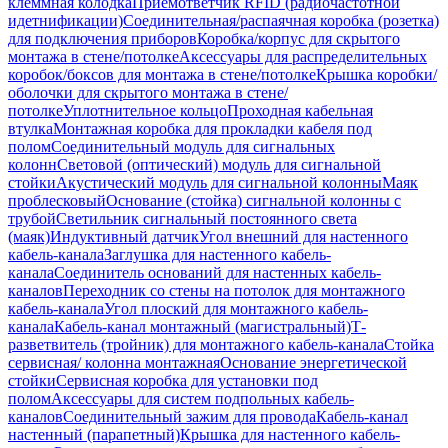
клеммная колодка
Приемответчик RFID (радиочастотной
идетнификации)
Соединительная/распаячная коробка (розетка)
для подключения приборов
Коробка/корпус для скрытого
монтажа в стене/потолке
Аксессуары для распределительных
коробок/боксов для монтажа в стене/потолке
Крышка коробки/
оболочки для скрытого монтажа в стене/
потолке
Уплотнительное кольцо
Проходная кабельная
втулка
Монтажная коробка для прокладки кабеля под
полом
Соединительный модуль для сигнальных
колонн
Световой (оптический) модуль для сигнальной
стойки
Акустический модуль для сигнальной колонны
Маяк
проблесковый
Основание (стойка) сигнальной колонны с
трубой
Светильник сигнальный постоянного света
(маяк)
Индуктивный датчик
Угол внешний для настенного
кабель-канала
Заглушка для настенного кабель-
канала
Соединитель оснований для настенных кабель-
каналов
Переходник со стены на потолок для монтажного
кабель-канала
Угол плоский для монтажного кабель-
канала
Кабель-канал монтажный (магистральный)
Т-
разветвитель (тройник) для монтажного кабель-канала
Стойка
сервисная/ колонна монтажная
Основание энергетической
стойки
Сервисная коробка для установки под
полом
Аксессуары для систем подпольных кабель-
каналов
Соединительный зажим для провода
Кабель-канал
настенный (парапетный)
Крышка для настенного кабель-