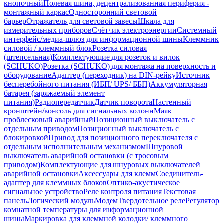
кнопочный
Полевая шина, децентрализованная периферия -
монтажный каркас
Односторонний световой
барьер
Отражатель для световой завесы
Шкала для
измерительных приборов
Счётчик электроэнергии
Системный
интерфейс/медиа-шлюз для информационной шины
Клеммник
силовой / клеммный блок
Розетка силовая
(штепсельная)
Комплектующие для розеток и вилок
(SCHUKO)
Розетка (SCHUKO) для монтажа на поверхность и
оборудование
Адаптер (переходник) на DIN-рейку
Источник
бесперебойного питания (ИБП/ UPS/ ББП)
Аккумуляторная
батарея (заряжаемый элемент
питания)
Радиопередатчик
Датчик поворота
Настенный
кронштейн/консоль для сигнальных колонн
Маяк
проблесковый аварийный
Позиционный выключатель с
отдельным приводом
Позиционный выключатель с
блокировкой
Привод для позиционного переключателя с
отдельным исполнительным механизмом
Шнуровой
выключатель аварийной остановки (с тросовым
приводом)
Комплектующие для шнуровых выключателей
аварийной остановки
Аксессуары для клемм
Соединитель-
адаптер для клеммных блоков
Оптико-акустическое
сигнальное устройство
Реле контроля питания
Текстовая
панель
Логический модуль
Модем
Твердотельное реле
Регулятор
комнатной температуры для информационной
шины
Маркировка для клеммной колодки/ клеммного