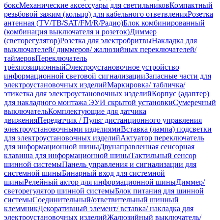
бокс
Механические аксессуары для светильников
Компактный
резьбовой зажим (кольцо) для кабельного ответвления
Розетка
антенная (TV/ТВ/SAT/FM/R/Радио)
Блок комбинированный
(комбинация выключателя и розеток)
Диммер
(светорегулятор)
Розетка для электробритвы
Накладка для
выключателей/ диммеров/ жалюзийных переключателей/
таймеров
Переключатель
трёхпозиционный
Электроустановочное устройство
информационной световой сигнализации
Запасные части для
электроустановочных изделий
Маркировка/ табличка/
этикетка для электроустановочных изделий
Корпус (адаптер)
для накладного монтажа ЭУИ скрытой установки
Сумеречный
выключатель
Комплектующие для датчика
движения
Передатчик / Пульт дистанционного управления
электроустановочными изделиями
Вставка (лампа) подсветки
для электроустановочных изделий
Актуатор переключатель
для информационной шины
Двунаправленная сенсорная
клавиша для информационной шины
Тактильный сенсор
шинной системы
Панель управления и сигнализации для
системной шины
Бинарный вход для системной
шины
Релейный актор для информационной шины
Диммер/
светорегулятор шинной системы
Блок питания для шинной
системы
Соединительный/ответвительный шинный
клеммник
Декоративный элемент/ вставка/ накладка для
электроустановочных изделий
Жалюзийный выключатель/