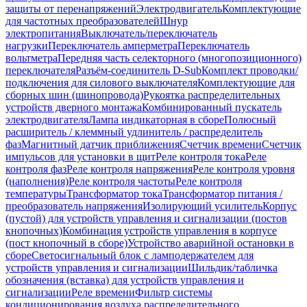
защиты от перенапряжений
Электродвигатель
Комплектующие
для частотных преобразователей
Шнур
электропитания
Выключатель/переключатель
нагрузки
Переключатель амперметра
Переключатель
вольтметра
Передняя часть селекторного (многопозиционного)
переключателя
Разъём-соединитель D-Sub
Комплект проводки/
подключения для силового выключателя
Комплектующие для
сборных шин (шинопровода)
Рукоятка распределительных
устройств дверного монтажа
Комбинированный пускатель
электродвигателя
Лампа индикаторная в сборе
Полюсный
расширитель / клеммный удлинитель / распределитель
фаз
Магнитный датчик приближения
Счетчик времени
Счетчик
импульсов для установки в щит
Реле контроля тока
Реле
контроля фаз
Реле контроля напряжения
Реле контроля уровня
(наполнения)
Реле контроля частоты
Реле контроля
температуры
Трансформатор тока
Трансформатор питания /
преобразователь напряжения
Изолирующий усилитель
Корпус
(пустой) для устройств управления и сигнализации (постов
кнопочных)
Комбинация устройств управления в корпусе
(пост кнопочный в сборе)
Устройство аварийной остановки в
сборе
Светосигнальный блок с ламподержателем для
устройств управления и сигнализации
Шильдик/табличка
обозначения (вставка) для устройств управления и
сигнализации
Реле времени
Фильтр системы
кондиционирования воздуха распределительного