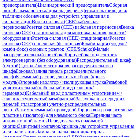
предохранителя)
Цилиндрический предохранитель
Сборная
шина
Разъем/ розетка/ цоколь для реле
Держатель шильдика/
таблички обозначения для устройств управления и
сигнализации
Вилка силовая (CEE) кабельная
переносная
Розетка силовая (CEE) кабельная переносная
Вилка
силовая (CEE) стационарная для монтажа на поверхности/
оборудовании
Розетка силовая (CEE) стационарная
Розетка
силовая (CEE) панельная (фланцевая)
Комбинация (модуль/
комби-бокс) силовых розеток (CEE/Schuko)
Малый
распределительный щит/бокс
Корпус/бокс под счетчик
электроэнергии (без оборудования)
Распределительный шкаф
(пустой)
Цоколь/элемент цоколя распределительного
шкафа
Боковая/задняя панель распределительного
шкафа
Клеммный распределитель в сборе (кросс-
модуль)
Опорный изолятор / изолирующая втулка
Резьбовой
уплотнительный кабельный ввод (сальник/
гермоввод)
Кабельный ввод с эластичным уплотнением /
сальник ступенчатый мембранный
Заглушка для передних
панелей (пластронов) учетно-распределительных
щитов
Зажим клеммный проходной
Торцевая и разделительная
пластина (изолятор) для клеммного блока
Передняя часть
индикаторной лампы
Передняя часть нажимной
кнопки
Защитный колпачок/крышка для устройств управления
и сигнализации
Лампа сигнальная/индикаторная