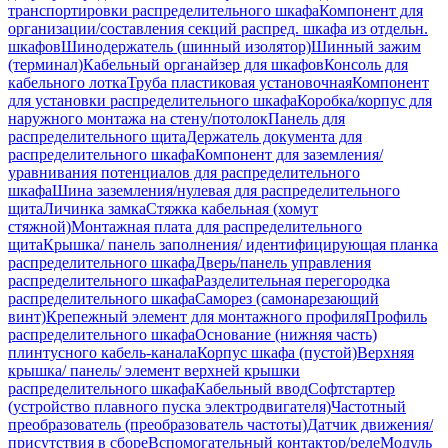
транспортировки распределительного шкафа
Компонент для
организации/составления секций распред. шкафа из отдельн.
шкафов
Шинодержатель (шинный изолятор)
Шинный зажим
(терминал)
Кабельный органайзер для шкафов
Консоль для
кабельного лотка
Труба пластиковая установочная
Компонент
для установки распределительного шкафа
Коробка/корпус для
наружного монтажа на стену/потолок
Панель для
распределительного щита
Держатель документа для
распределительного шкафа
Компонент для заземления/
уравнивания потенциалов для распределительного
шкафа
Шина заземления/нулевая для распределительного
щита
Личинка замка
Стяжка кабельная (хомут
стяжной)
Монтажная плата для распределительного
щита
Крышка/ панель заполнения/ идентифицирующая планка
распределительного шкафа
Дверь/панель управления
распределительного шкафа
Разделительная перегородка
распределительного шкафа
Саморез (самонарезающий
винт)
Крепежный элемент для монтажного профиля
Профиль
распределительного шкафа
Основание (нижняя часть)
плинтусного кабель-канала
Корпус шкафа (пустой)
Верхняя
крышка/ панель/ элемент верхней крышки
распределительного шкафа
Кабельный ввод
Софтстартер
(устройство плавного пуска электродвигателя)
Частотный
преобразователь (преобразователь частоты)
Датчик движения/
присутствия в сборе
Вспомогательный контактор/реле
Модуль