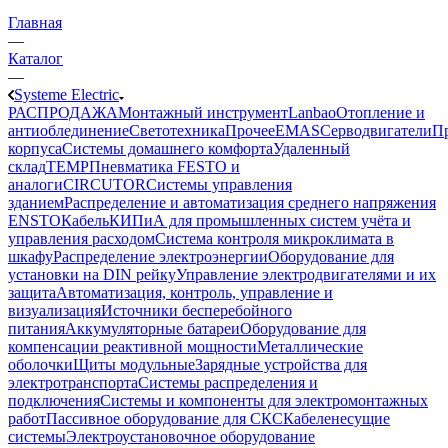
Главная
—
Каталог
—
Systeme Electric
РАСПРОДАЖА
Монтажный инструмент
Lanbao
Отопление и
антиоблединение
Светотехника
Прочее
EMAS
Cерводвигатели
П
корпуса
Системы домашнего комфорта
Удаленный
склад
TEMP
Пневматика FESTO и
аналоги
CIRCUTOR
Системы управления
зданием
Распределение и автоматизация среднего напряжения
ENSTO
Кабель
КИПиА для промышленных систем учёта и
управления расходом
Система контроля микроклимата в
шкафу
Распределение электроэнергии
Оборудование для
установки на DIN рейку
Управление электродвигателями и их
защита
Автоматизация, контроль, управление и
визуализация
Источники бесперебойного
питания
Аккумуляторные батареи
Оборудование для
компенсации реактивной мощности
Металлические
оболочки
Щиты модульные
Зарядные устройства для
электротранспорта
Системы распределения и
подключения
Системы и компоненты для электромонтажных
работ
Пассивное оборудование для СКС
Кабеленесущие
системы
Электроустановочное оборудование