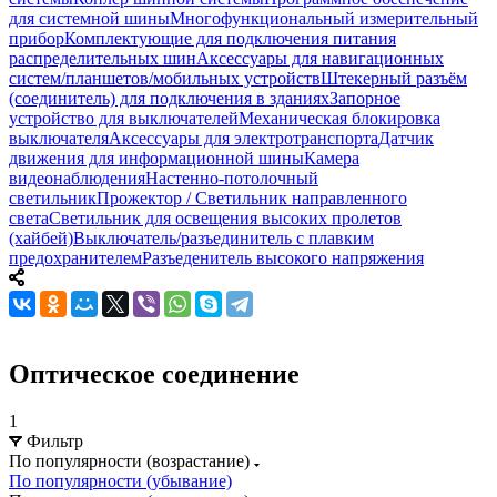
для системной шины
Многофункциональный измерительный
прибор
Комплектующие для подключения питания
распределительных шин
Аксессуары для навигационных
систем/планшетов/мобильных устройств
Штекерный разъём
(соединитель) для подключения в зданиях
Запорное
устройство для выключателей
Механическая блокировка
выключателя
Аксессуары для электротранспорта
Датчик
движения для информационной шины
Камера
видеонаблюдения
Настенно-потолочный
светильник
Прожектор / Светильник направленного
света
Светильник для освещения высоких пролетов
(хайбей)
Выключатель/разъединитель с плавким
предохранителем
Разъеденитель высокого напряжения
Оптическое соединение
1
Фильтр
По популярности (возрастание)
По популярности (убывание)