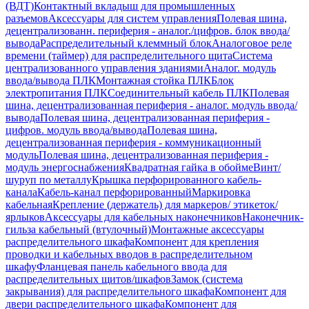
(ВДТ)
Контактный вкладыш для промышленных
разъемов
Аксессуары для систем управления
Полевая шина,
децентрализованн. периферия - аналог./цифров. блок ввода/
вывода
Распределительный клеммный блок
Аналоговое реле
времени (таймер) для распределительного щита
Система
централизованного управления зданиями
Аналог. модуль
ввода/вывода ПЛК
Монтажная стойка ПЛК
Блок
электропитания ПЛК
Соединительный кабель ПЛК
Полевая
шина, децентрализованная периферия - аналог. модуль ввода/
вывода
Полевая шина, децентрализованная периферия -
цифров. модуль ввода/вывода
Полевая шина,
децентрализованная периферия - коммуникационный
модуль
Полевая шина, децентрализованная периферия -
модуль энергоснабжения
Квадратная гайка в обойме
Винт/
шуруп по металлу
Крышка перфорированного кабель-
канала
Кабель-канал перфорированный
Маркировка
кабельная
Крепление (держатель) для маркеров/ этикеток/
ярлыков
Аксессуары для кабельных наконечников
Наконечник-
гильза кабельный (втулочный)
Монтажные аксессуары
распределительного шкафа
Компонент для крепления
проводки и кабельных вводов в распределительном
шкафу
Фланцевая панель кабельного ввода для
распределительных щитов/шкафов
Замок (система
закрывания) для распределительного шкафа
Компонент для
двери распределительного шкафа
Компонент для