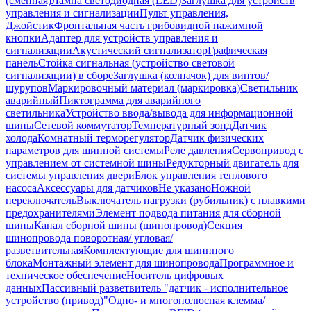
(сменная)
Лампа светодиодная (LED)
Заглушка для устройств
управления и сигнализации
Пульт управления,
Джойстик
Фронтальная часть грибовидной нажимной
кнопки
Адаптер для устройств управления и
сигнализации
Акустический сигнализатор
Графическая
панель
Стойка сигнальная (устройство световой
сигнализации) в сборе
Заглушка (колпачок) для винтов/
шурупов
Маркировочный материал (маркировка)
Светильник
аварийный
Пиктограмма для аварийного
светильника
Устройство ввода/вывода для информационной
шины
Сетевой коммутатор
Температурный зонд
Датчик
холода
Комнатный терморегулятор
Датчик физических
параметров для шинной системы
Реле давления
Сервопривод с
управлением от системной шины
Редукторный двигатель для
системы управления двери
Блок управления теплового
насоса
Аксессуары для датчиков
Не указано
Ножной
переключатель
Выключатель нагрузки (рубильник) с плавкими
предохранителями
Элемент подвода питания для сборной
шины
Канал сборной шины (шинопровод)
Секция
шинопровода поворотная/ угловая/
разветвительная
Комплектующие для шиннного
блока
Монтажный элемент для шинопровода
Программное и
техническое обеспечение
Носитель цифровых
данных
Пассивный разветвитель "датчик - исполнительное
устройство (привод)"
Одно- и многополюсная клемма/