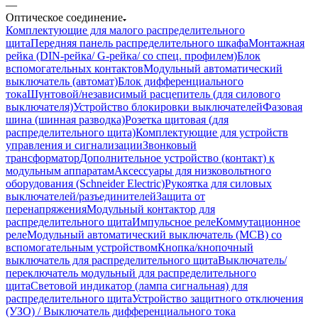
—
Оптическое соединение
Комплектующие для малого распределительного
щита
Передняя панель распределительного шкафа
Монтажная
рейка (DIN-рейка/ G-рейка/ со спец. профилем)
Блок
вспомогательных контактов
Модульный автоматический
выключатель (автомат)
Блок дифференциального
тока
Шунтовой/независимый расцепитель (для силового
выключателя)
Устройство блокировки выключателей
Фазовая
шина (шинная разводка)
Розетка щитовая (для
распределительного щита)
Комплектующие для устройств
управления и сигнализации
Звонковый
трансформатор
Дополнительное устройство (контакт) к
модульным аппаратам
Аксессуары для низковольтного
оборудования (Schneider Electric)
Рукоятка для силовых
выключателей/разъединителей
Защита от
перенапряжения
Модульный контактор для
распределительного щита
Импульсное реле
Коммутационное
реле
Модульный автоматический выключатель (MCB) со
вспомогательным устройством
Кнопка/кнопочный
выключатель для распределительного щита
Выключатель/
переключатель модульный для распределительного
щита
Световой индикатор (лампа сигнальная) для
распределительного щита
Устройство защитного отключения
(УЗО) / Выключатель дифференциального тока