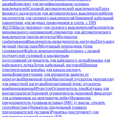
шкафа
Комплект для модифицирования силовых
выключателей
Силовой автоматический выключатель
Плата
фазового разделителя для автоматических выключателей
Блок
расцепителя для силового выключателя
Обжимной кабельный
наконечник для медных проводников в соотв. с DIN
46235
Шасси (корзина) для силового выключателя
Расцепитель
минимального напряжения
Сервомотор для автоматического
выключателя (мотор-редуктор)
Индикатор
срабатывания
Выключатель-разъединитель нагрузки
Патч-корд
медный (витая пара)
Модульный переходник (блок
сопряжения)
Кабель компьютерный
Болт/винт с низкой
полукруглой головкой и квадратным
подголовком
Соединитель для кабельного лотка
Крышка для
кабельного лотка
Лоток кабельный листовой
Шинная
ответвительная коробка для канала распред.
шины
Комплектующие для аппаратов защиты от
перегрузки
Временной блок
Магнитный пускатель (контактор)
для емкостной нагрузки
Контакторный блок/ пускатель
комбинированный
Резистор
Ограничитель тока
Катушка для
контактора/реле
Торцевой ограничитель (концевой фиксатор)
для клеммников на монтажную рейку
Низковольт.
предохранитель (плавкая вставка) HRC (с высок. отключ.
способностью)
Держатель продольный плавких
предохранителей (вставок)
Рукоятка (инструмент) для
извлечения плавкой вставки (NH-