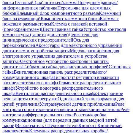
блока
Тестовый (-ая) штеккер/клемма
Предупреждающая/
информационная табличка
Перемычка для клеммных
блоков
Клеммный блок компонентного разъема
Клеммный
блок заземляющий
Компонент клеммного блока
Клемма с
ножевым размыкателем
Клемма с плавкой вставкой
(предохранителем)
Шестигранная гайка
Устройство контроля
температуры (защита двигателя)
Держатель для
цилиндрических предохранителей
Ось для
переключателей
Аксессуары для электронного управления
двигателем и устройства защиты
Модуль расширения для
электронного управления двигателем и устройства
защиты
Электронное устройство контроля и защиты
двигателя
Т-образная гайка для фигурных профилей
Стопорная
гайка
Вентиляционная панель распределительного/
коммутационного шкафа
Гигростат/ регулятор влажности
распределительного шкафа
Термостат распределительного
шкафа
Устройство подогрева распределительного
шкафа
Вентилятор распределительного шкафа
Электронное
реле защиты от перегрузки
Однофазный трансформатор для
цепей управления
Ультразвуковой датчик приближения
Реле
контроля сопротивления изоляции и замыкания на землю
Реле
контроля дифференциального тока
Розетка/коробка
коммуникационная (для передачи данных медной витой
парой)
Выключатель / Переключатель
Кнопка / Кнопочный
выключатель
Клеммная распределительная коробка/