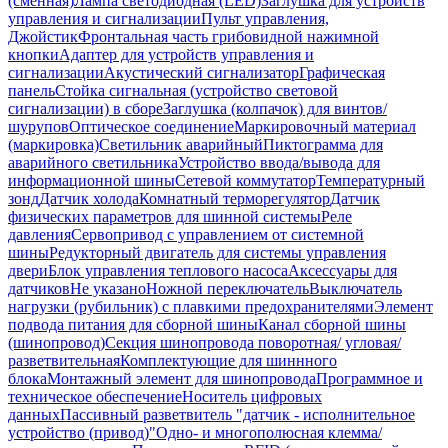
(сменная)
Лампа светодиодная (LED)
Заглушка для устройств
управления и сигнализации
Пульт управления,
Джойстик
Фронтальная часть грибовидной нажимной
кнопки
Адаптер для устройств управления и
сигнализации
Акустический сигнализатор
Графическая
панель
Стойка сигнальная (устройство световой
сигнализации) в сборе
Заглушка (колпачок) для винтов/
шурупов
Оптическое соединение
Маркировочный материал
(маркировка)
Светильник аварийный
Пиктограмма для
аварийного светильника
Устройство ввода/вывода для
информационной шины
Сетевой коммутатор
Температурный
зонд
Датчик холода
Комнатный терморегулятор
Датчик
физических параметров для шинной системы
Реле
давления
Сервопривод с управлением от системной
шины
Редукторный двигатель для системы управления
двери
Блок управления теплового насоса
Аксессуары для
датчиков
Не указано
Ножной переключатель
Выключатель
нагрузки (рубильник) с плавкими предохранителями
Элемент
подвода питания для сборной шины
Канал сборной шины
(шинопровод)
Секция шинопровода поворотная/ угловая/
разветвительная
Комплектующие для шиннного
блока
Монтажный элемент для шинопровода
Программное и
техническое обеспечение
Носитель цифровых
данных
Пассивный разветвитель "датчик - исполнительное
устройство (привод)"
Одно- и многополюсная клемма/