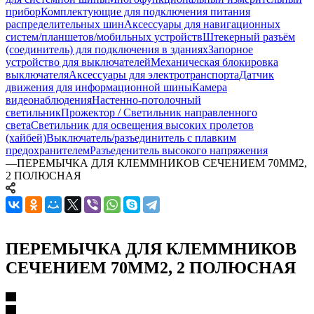
прибор
Комплектующие для подключения питания
распределительных шин
Аксессуары для навигационных
систем/планшетов/мобильных устройств
Штекерный разъём
(соединитель) для подключения в зданиях
Запорное
устройство для выключателей
Механическая блокировка
выключателя
Аксессуары для электротранспорта
Датчик
движения для информационной шины
Камера
видеонаблюдения
Настенно-потолочный
светильник
Прожектор / Светильник направленного
света
Светильник для освещения высоких пролетов
(хайбей)
Выключатель/разъединитель с плавким
предохранителем
Разъеденитель высокого напряжения
—
ПЕРЕМЫЧКА ДЛЯ КЛЕММНИКОВ СЕЧЕНИЕМ 70ММ2,
2 ПОЛЮСНАЯ
ПЕРЕМЫЧКА ДЛЯ КЛЕММНИКОВ
СЕЧЕНИЕМ 70ММ2, 2 ПОЛЮСНАЯ