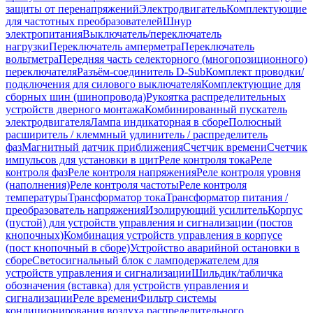
защиты от перенапряжений
Электродвигатель
Комплектующие
для частотных преобразователей
Шнур
электропитания
Выключатель/переключатель
нагрузки
Переключатель амперметра
Переключатель
вольтметра
Передняя часть селекторного (многопозиционного)
переключателя
Разъём-соединитель D-Sub
Комплект проводки/
подключения для силового выключателя
Комплектующие для
сборных шин (шинопровода)
Рукоятка распределительных
устройств дверного монтажа
Комбинированный пускатель
электродвигателя
Лампа индикаторная в сборе
Полюсный
расширитель / клеммный удлинитель / распределитель
фаз
Магнитный датчик приближения
Счетчик времени
Счетчик
импульсов для установки в щит
Реле контроля тока
Реле
контроля фаз
Реле контроля напряжения
Реле контроля уровня
(наполнения)
Реле контроля частоты
Реле контроля
температуры
Трансформатор тока
Трансформатор питания /
преобразователь напряжения
Изолирующий усилитель
Корпус
(пустой) для устройств управления и сигнализации (постов
кнопочных)
Комбинация устройств управления в корпусе
(пост кнопочный в сборе)
Устройство аварийной остановки в
сборе
Светосигнальный блок с ламподержателем для
устройств управления и сигнализации
Шильдик/табличка
обозначения (вставка) для устройств управления и
сигнализации
Реле времени
Фильтр системы
кондиционирования воздуха распределительного