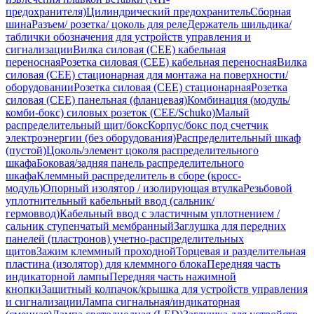
предохранителя)
Цилиндрический предохранитель
Сборная
шина
Разъем/ розетка/ цоколь для реле
Держатель шильдика/
таблички обозначения для устройств управления и
сигнализации
Вилка силовая (CEE) кабельная
переносная
Розетка силовая (CEE) кабельная переносная
Вилка
силовая (CEE) стационарная для монтажа на поверхности/
оборудовании
Розетка силовая (CEE) стационарная
Розетка
силовая (CEE) панельная (фланцевая)
Комбинация (модуль/
комби-бокс) силовых розеток (CEE/Schuko)
Малый
распределительный щит/бокс
Корпус/бокс под счетчик
электроэнергии (без оборудования)
Распределительный шкаф
(пустой)
Цоколь/элемент цоколя распределительного
шкафа
Боковая/задняя панель распределительного
шкафа
Клеммный распределитель в сборе (кросс-
модуль)
Опорный изолятор / изолирующая втулка
Резьбовой
уплотнительный кабельный ввод (сальник/
гермоввод)
Кабельный ввод с эластичным уплотнением /
сальник ступенчатый мембранный
Заглушка для передних
панелей (пластронов) учетно-распределительных
щитов
Зажим клеммный проходной
Торцевая и разделительная
пластина (изолятор) для клеммного блока
Передняя часть
индикаторной лампы
Передняя часть нажимной
кнопки
Защитный колпачок/крышка для устройств управления
и сигнализации
Лампа сигнальная/индикаторная