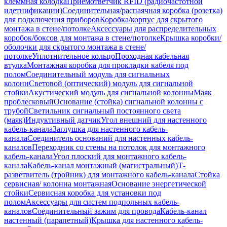
клеммная колодка
Приемответчик RFID (радиочастотной
идетнификации)
Соединительная/распаячная коробка (розетка)
для подключения приборов
Коробка/корпус для скрытого
монтажа в стене/потолке
Аксессуары для распределительных
коробок/боксов для монтажа в стене/потолке
Крышка коробки/
оболочки для скрытого монтажа в стене/
потолке
Уплотнительное кольцо
Проходная кабельная
втулка
Монтажная коробка для прокладки кабеля под
полом
Соединительный модуль для сигнальных
колонн
Световой (оптический) модуль для сигнальной
стойки
Акустический модуль для сигнальной колонны
Маяк
проблесковый
Основание (стойка) сигнальной колонны с
трубой
Светильник сигнальный постоянного света
(маяк)
Индуктивный датчик
Угол внешний для настенного
кабель-канала
Заглушка для настенного кабель-
канала
Соединитель оснований для настенных кабель-
каналов
Переходник со стены на потолок для монтажного
кабель-канала
Угол плоский для монтажного кабель-
канала
Кабель-канал монтажный (магистральный)
Т-
разветвитель (тройник) для монтажного кабель-канала
Стойка
сервисная/ колонна монтажная
Основание энергетической
стойки
Сервисная коробка для установки под
полом
Аксессуары для систем подпольных кабель-
каналов
Соединительный зажим для провода
Кабель-канал
настенный (парапетный)
Крышка для настенного кабель-