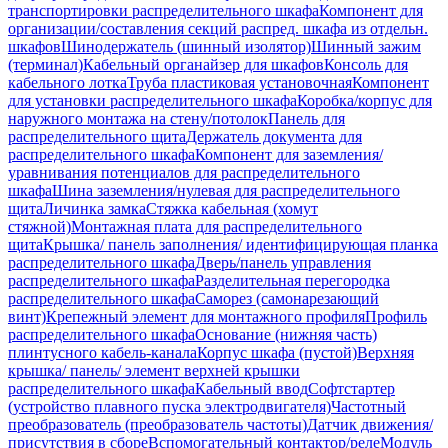
транспортировки распределительного шкафа
Компонент для
организации/составления секций распред. шкафа из отдельн.
шкафов
Шинодержатель (шинный изолятор)
Шинный зажим
(терминал)
Кабельный органайзер для шкафов
Консоль для
кабельного лотка
Труба пластиковая установочная
Компонент
для установки распределительного шкафа
Коробка/корпус для
наружного монтажа на стену/потолок
Панель для
распределительного щита
Держатель документа для
распределительного шкафа
Компонент для заземления/
уравнивания потенциалов для распределительного
шкафа
Шина заземления/нулевая для распределительного
щита
Личинка замка
Стяжка кабельная (хомут
стяжной)
Монтажная плата для распределительного
щита
Крышка/ панель заполнения/ идентифицирующая планка
распределительного шкафа
Дверь/панель управления
распределительного шкафа
Разделительная перегородка
распределительного шкафа
Саморез (самонарезающий
винт)
Крепежный элемент для монтажного профиля
Профиль
распределительного шкафа
Основание (нижняя часть)
плинтусного кабель-канала
Корпус шкафа (пустой)
Верхняя
крышка/ панель/ элемент верхней крышки
распределительного шкафа
Кабельный ввод
Софтстартер
(устройство плавного пуска электродвигателя)
Частотный
преобразователь (преобразователь частоты)
Датчик движения/
присутствия в сборе
Вспомогательный контактор/реле
Модуль