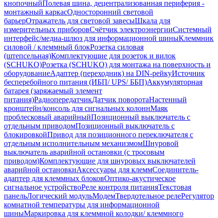
кнопочный
Полевая шина, децентрализованная периферия -
монтажный каркас
Односторонний световой
барьер
Отражатель для световой завесы
Шкала для
измерительных приборов
Счётчик электроэнергии
Системный
интерфейс/медиа-шлюз для информационной шины
Клеммник
силовой / клеммный блок
Розетка силовая
(штепсельная)
Комплектующие для розеток и вилок
(SCHUKO)
Розетка (SCHUKO) для монтажа на поверхность и
оборудование
Адаптер (переходник) на DIN-рейку
Источник
бесперебойного питания (ИБП/ UPS/ ББП)
Аккумуляторная
батарея (заряжаемый элемент
питания)
Радиопередатчик
Датчик поворота
Настенный
кронштейн/консоль для сигнальных колонн
Маяк
проблесковый аварийный
Позиционный выключатель с
отдельным приводом
Позиционный выключатель с
блокировкой
Привод для позиционного переключателя с
отдельным исполнительным механизмом
Шнуровой
выключатель аварийной остановки (с тросовым
приводом)
Комплектующие для шнуровых выключателей
аварийной остановки
Аксессуары для клемм
Соединитель-
адаптер для клеммных блоков
Оптико-акустическое
сигнальное устройство
Реле контроля питания
Текстовая
панель
Логический модуль
Модем
Твердотельное реле
Регулятор
комнатной температуры для информационной
шины
Маркировка для клеммной колодки/ клеммного