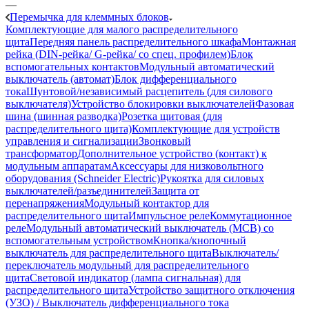
—
Перемычка для клеммных блоков
Комплектующие для малого распределительного
щита
Передняя панель распределительного шкафа
Монтажная
рейка (DIN-рейка/ G-рейка/ со спец. профилем)
Блок
вспомогательных контактов
Модульный автоматический
выключатель (автомат)
Блок дифференциального
тока
Шунтовой/независимый расцепитель (для силового
выключателя)
Устройство блокировки выключателей
Фазовая
шина (шинная разводка)
Розетка щитовая (для
распределительного щита)
Комплектующие для устройств
управления и сигнализации
Звонковый
трансформатор
Дополнительное устройство (контакт) к
модульным аппаратам
Аксессуары для низковольтного
оборудования (Schneider Electric)
Рукоятка для силовых
выключателей/разъединителей
Защита от
перенапряжения
Модульный контактор для
распределительного щита
Импульсное реле
Коммутационное
реле
Модульный автоматический выключатель (MCB) со
вспомогательным устройством
Кнопка/кнопочный
выключатель для распределительного щита
Выключатель/
переключатель модульный для распределительного
щита
Световой индикатор (лампа сигнальная) для
распределительного щита
Устройство защитного отключения
(УЗО) / Выключатель дифференциального тока