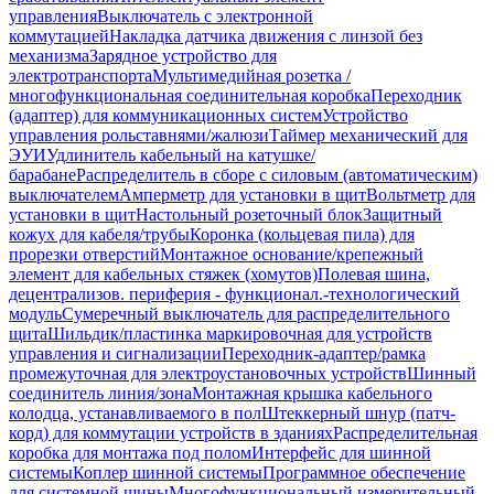
управления
Выключатель с электронной
коммутацией
Накладка датчика движения с линзой без
механизма
Зарядное устройство для
электротранспорта
Мультимедийная розетка /
многофункциональная соединительная коробка
Переходник
(адаптер) для коммуникационных систем
Устройство
управления рольставнями/жалюзи
Таймер механический для
ЭУИ
Удлинитель кабельный на катушке/
барабане
Распределитель в сборе с силовым (автоматическим)
выключателем
Амперметр для установки в щит
Вольтметр для
установки в щит
Настольный розеточный блок
Защитный
кожух для кабеля/трубы
Коронка (кольцевая пила) для
прорезки отверстий
Монтажное основание/крепежный
элемент для кабельных стяжек (хомутов)
Полевая шина,
децентрализов. периферия - функционал.-технологический
модуль
Сумеречный выключатель для распределительного
щита
Шильдик/пластинка маркировочная для устройств
управления и сигнализации
Переходник-адаптер/рамка
промежуточная для электроустановочных устройств
Шинный
соединитель линия/зона
Монтажная крышка кабельного
колодца, устанавливаемого в пол
Штеккерный шнур (патч-
корд) для коммутации устройств в зданиях
Распределительная
коробка для монтажа под полом
Интерфейс для шинной
системы
Коплер шинной системы
Программное обеспечение
для системной шины
Многофункциональный измерительный