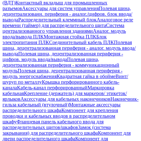
(ВДТ)
Контактный вкладыш для промышленных
разъемов
Аксессуары для систем управления
Полевая шина,
децентрализованн. периферия - аналог./цифров. блок ввода/
вывода
Распределительный клеммный блок
Аналоговое реле
времени (таймер) для распределительного щита
Система
централизованного управления зданиями
Аналог. модуль
ввода/вывода ПЛК
Монтажная стойка ПЛК
Блок
электропитания ПЛК
Соединительный кабель ПЛК
Полевая
шина, децентрализованная периферия - аналог. модуль ввода/
вывода
Полевая шина, децентрализованная периферия -
цифров. модуль ввода/вывода
Полевая шина,
децентрализованная периферия - коммуникационный
модуль
Полевая шина, децентрализованная периферия -
модуль энергоснабжения
Квадратная гайка в обойме
Винт/
шуруп по металлу
Крышка перфорированного кабель-
канала
Кабель-канал перфорированный
Маркировка
кабельная
Крепление (держатель) для маркеров/ этикеток/
ярлыков
Аксессуары для кабельных наконечников
Наконечник-
гильза кабельный (втулочный)
Монтажные аксессуары
распределительного шкафа
Компонент для крепления
проводки и кабельных вводов в распределительном
шкафу
Фланцевая панель кабельного ввода для
распределительных щитов/шкафов
Замок (система
закрывания) для распределительного шкафа
Компонент для
двери распределительного шкафа
Компонент для