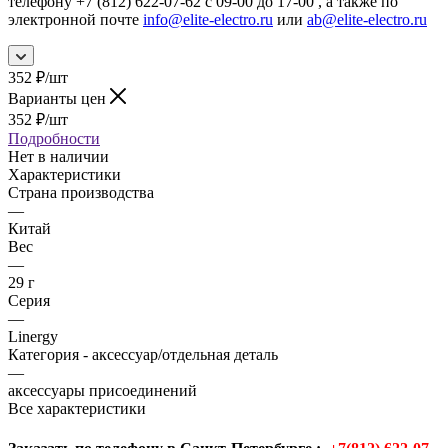
телефону +7 (812) 622-07-62 с 09-00 до 17-00 , а также по
электронной почте
info@elite-electro.ru
или
ab@elite-electro.ru
352
₽
/шт
Варианты цен
352
₽
/шт
Подробности
Нет в наличии
Характеристики
Страна производства
—
Китай
Вес
—
29 г
Серия
—
Linergy
Категория - аксессуар/отдельная деталь
—
аксессуары присоединений
Все характеристики