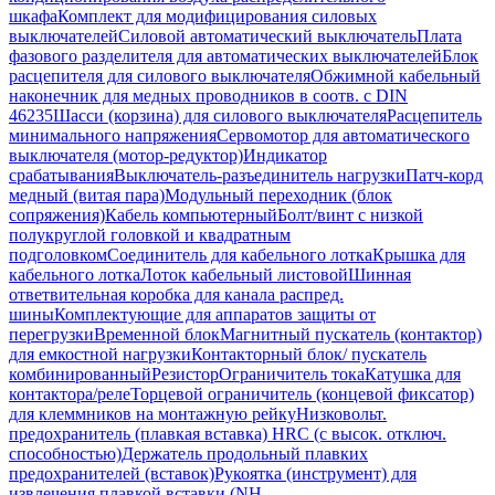
шкафа
Комплект для модифицирования силовых
выключателей
Силовой автоматический выключатель
Плата
фазового разделителя для автоматических выключателей
Блок
расцепителя для силового выключателя
Обжимной кабельный
наконечник для медных проводников в соотв. с DIN
46235
Шасси (корзина) для силового выключателя
Расцепитель
минимального напряжения
Сервомотор для автоматического
выключателя (мотор-редуктор)
Индикатор
срабатывания
Выключатель-разъединитель нагрузки
Патч-корд
медный (витая пара)
Модульный переходник (блок
сопряжения)
Кабель компьютерный
Болт/винт с низкой
полукруглой головкой и квадратным
подголовком
Соединитель для кабельного лотка
Крышка для
кабельного лотка
Лоток кабельный листовой
Шинная
ответвительная коробка для канала распред.
шины
Комплектующие для аппаратов защиты от
перегрузки
Временной блок
Магнитный пускатель (контактор)
для емкостной нагрузки
Контакторный блок/ пускатель
комбинированный
Резистор
Ограничитель тока
Катушка для
контактора/реле
Торцевой ограничитель (концевой фиксатор)
для клеммников на монтажную рейку
Низковольт.
предохранитель (плавкая вставка) HRC (с высок. отключ.
способностью)
Держатель продольный плавких
предохранителей (вставок)
Рукоятка (инструмент) для
извлечения плавкой вставки (NH-