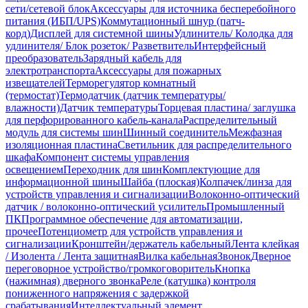
сети/сетевой блок
Аксессуары для источника бесперебойного
питания (ИБП/UPS)
Коммутационный шнур (патч-
корд)
Дисплей для системной шины
Удлинитель/ Колодка для
удлинителя/ Блок розеток/ Разветвитель
Интерфейсный
преобразователь
Зарядный кабель для
электротранспорта
Аксессуары для пожарных
извещателей
Терморегулятор комнатный
(термостат)
Термодатчик (датчик температуры/
влажности)
Датчик температуры
Торцевая пластина/ заглушка
для перфорированного кабель-канала
Распределительный
модуль для системы шин
Шинный соединитель
Межфазная
изоляционная пластина
Светильник для распределительного
шкафа
Компонент системы управления
освещением
Переходник для шин
Комплектующие для
информационной шины
Шайба (плоская)
Колпачек/линза для
устройств управления и сигнализации
Волоконно-оптический
датчик / волоконно-оптический усилитель
Промышленный
ПК
Программное обеспечение для автоматизации,
прочее
Потенциометр для устройств управления и
сигнализации
Кронштейн/держатель кабельный
Лента клейкая
/ Изолента / Лента защитная
Вилка кабельная
Звонок
Дверное
переговорное устройство/громкоговоритель
Кнопка
(нажимная) дверного звонка
Реле (катушка) контроля
пониженного напряжения с задержкой
срабатывания
Интеллектуальный элемент