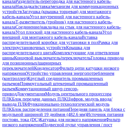
канала
Разделитель-перегородка для настенного кабель-
канала
Накладка/вставка/механизм для коммуникационных
устройств
Заглушка (крышка торцевая) для монтажного
кабель-канала
Угол внутренний для настенного кабель-
канала
Т-разветвитель (тройник) для настенного кабель-
канала
Соединение/накладка на стык для настенного кабель-
канала
Угол плоский для настенного кабель-канала
Угол
внешний для монтажного кабель-канала
Вставка
распределительной коробки для установки в пол
Рамка для
электроустановочных устройств
Крышка для
распределительного щита
Комплектующие для ответвления
шины
Концевой выключатель/переключатель
Головка привода
для позиционных/шарнирных
переключателей
Конденсатор
Фильтр цепи катушки низкого
напряжения
Устройство управления энергопотреблением
(контроллер)
Круглый соединитель промышленных
разъемов
Прямоугольный штекерный промышленный
разъем
Коммутационный шнур сенсор-
привод
Документация
Модуль центрального процессора
ПЛК
Блок передачи данных ПЛК
Цифров. модуль ввода/
вывода ПЛК
Функционально-технологический модуль
ПЛК
Блок распределения питания
Передняя панель для блока с
модульной шириной 19 дюймов (482.6 мм)
Источник питания
постоян. тока (DC)
Катушка для низкого напряжения
Фильтр
низкого напряжения
Подвесной пульт управления / пост