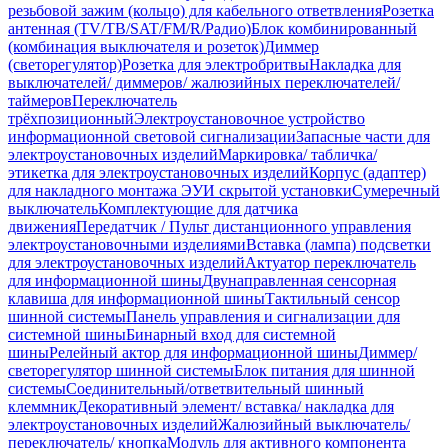
резьбовой зажим (кольцо) для кабельного ответвления
Розетка
антенная (TV/ТВ/SAT/FM/R/Радио)
Блок комбинированный
(комбинация выключателя и розеток)
Диммер
(светорегулятор)
Розетка для электробритвы
Накладка для
выключателей/ диммеров/ жалюзийных переключателей/
таймеров
Переключатель
трёхпозиционный
Электроустановочное устройство
информационной световой сигнализации
Запасные части для
электроустановочных изделий
Маркировка/ табличка/
этикетка для электроустановочных изделий
Корпус (адаптер)
для накладного монтажа ЭУИ скрытой установки
Сумеречный
выключатель
Комплектующие для датчика
движения
Передатчик / Пульт дистанционного управления
электроустановочными изделиями
Вставка (лампа) подсветки
для электроустановочных изделий
Актуатор переключатель
для информационной шины
Двунаправленная сенсорная
клавиша для информационной шины
Тактильный сенсор
шинной системы
Панель управления и сигнализации для
системной шины
Бинарный вход для системной
шины
Релейный актор для информационной шины
Диммер/
светорегулятор шинной системы
Блок питания для шинной
системы
Соединительный/ответвительный шинный
клеммник
Декоративный элемент/ вставка/ накладка для
электроустановочных изделий
Жалюзийный выключатель/
переключатель/ кнопка
Модуль для активного компонента