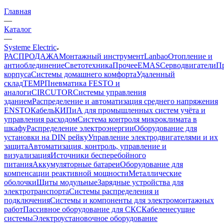
Главная
—
Каталог
—
Systeme Electric
РАСПРОДАЖА
Монтажный инструмент
Lanbao
Отопление и
антиоблединение
Светотехника
Прочее
EMAS
Cерводвигатели
П
корпуса
Системы домашнего комфорта
Удаленный
склад
TEMP
Пневматика FESTO и
аналоги
CIRCUTOR
Системы управления
зданием
Распределение и автоматизация среднего напряжения
ENSTO
Кабель
КИПиА для промышленных систем учёта и
управления расходом
Система контроля микроклимата в
шкафу
Распределение электроэнергии
Оборудование для
установки на DIN рейку
Управление электродвигателями и их
защита
Автоматизация, контроль, управление и
визуализация
Источники бесперебойного
питания
Аккумуляторные батареи
Оборудование для
компенсации реактивной мощности
Металлические
оболочки
Щиты модульные
Зарядные устройства для
электротранспорта
Системы распределения и
подключения
Системы и компоненты для электромонтажных
работ
Пассивное оборудование для СКС
Кабеленесущие
системы
Электроустановочное оборудование