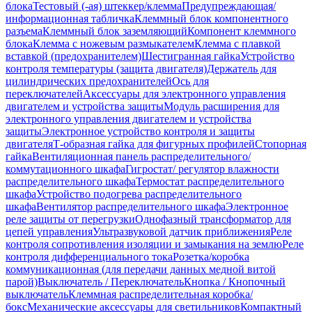
блока
Тестовый (-ая) штеккер/клемма
Предупреждающая/
информационная табличка
Клеммный блок компонентного
разъема
Клеммный блок заземляющий
Компонент клеммного
блока
Клемма с ножевым размыкателем
Клемма с плавкой
вставкой (предохранителем)
Шестигранная гайка
Устройство
контроля температуры (защита двигателя)
Держатель для
цилиндрических предохранителей
Ось для
переключателей
Аксессуары для электронного управления
двигателем и устройства защиты
Модуль расширения для
электронного управления двигателем и устройства
защиты
Электронное устройство контроля и защиты
двигателя
Т-образная гайка для фигурных профилей
Стопорная
гайка
Вентиляционная панель распределительного/
коммутационного шкафа
Гигростат/ регулятор влажности
распределительного шкафа
Термостат распределительного
шкафа
Устройство подогрева распределительного
шкафа
Вентилятор распределительного шкафа
Электронное
реле защиты от перегрузки
Однофазный трансформатор для
цепей управления
Ультразвуковой датчик приближения
Реле
контроля сопротивления изоляции и замыкания на землю
Реле
контроля дифференциального тока
Розетка/коробка
коммуникационная (для передачи данных медной витой
парой)
Выключатель / Переключатель
Кнопка / Кнопочный
выключатель
Клеммная распределительная коробка/
бокс
Механические аксессуары для светильников
Компактный