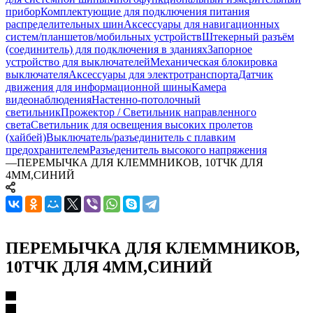
прибор
Комплектующие для подключения питания
распределительных шин
Аксессуары для навигационных
систем/планшетов/мобильных устройств
Штекерный разъём
(соединитель) для подключения в зданиях
Запорное
устройство для выключателей
Механическая блокировка
выключателя
Аксессуары для электротранспорта
Датчик
движения для информационной шины
Камера
видеонаблюдения
Настенно-потолочный
светильник
Прожектор / Светильник направленного
света
Светильник для освещения высоких пролетов
(хайбей)
Выключатель/разъединитель с плавким
предохранителем
Разъеденитель высокого напряжения
—
ПЕРЕМЫЧКА ДЛЯ КЛЕММНИКОВ, 10ТЧК ДЛЯ
4ММ,СИНИЙ
ПЕРЕМЫЧКА ДЛЯ КЛЕММНИКОВ,
10ТЧК ДЛЯ 4ММ,СИНИЙ