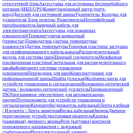
сети/сетевой блок
Аксессуары для источника бесперебойного
питания (ИБП/UPS)
Коммутационный шнур (патч-
корд)
Дисплей для системной шины
Удлинитель/ Колодка для
удлинителя/ Блок розеток/ Разветвитель
Интерфейсный
преобразователь
Зарядный кабель для
электротранспорта
Аксессуары для пожарных
извещателей
Терморегулятор комнатный
(термостат)
Термодатчик (датчик температуры/
влажности)
Датчик температуры
Торцевая пластина/ заглушка
для перфорированного кабель-канала
Распределительный
модуль для системы шин
Шинный соединитель
Межфазная
изоляционная пластина
Светильник для распределительного
шкафа
Компонент системы управления
освещением
Переходник для шин
Комплектующие для
информационной шины
Шайба (плоская)
Колпачек/линза для
устройств управления и сигнализации
Волоконно-оптический
датчик / волоконно-оптический усилитель
Промышленный
ПК
Программное обеспечение для автоматизации,
прочее
Потенциометр для устройств управления и
сигнализации
Кронштейн/держатель кабельный
Лента клейкая
/ Изолента / Лента защитная
Вилка кабельная
Звонок
Дверное
переговорное устройство/громкоговоритель
Кнопка
(нажимная) дверного звонка
Реле (катушка) контроля
пониженного напряжения с задержкой
срабатывания
Интеллектуальный элемент