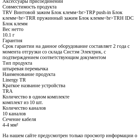
Аксессуары присоединений
Совместимость продукта
TRV Винтовой зажим Блок клемм<br>TRP push-in Блок
клемм<br>TRR пружинный зажим Блок клемм<br>TRH IDC
Блок клемм
Вес нетто
10.1 г
Гарантия
Срок гарантии на данное оборудование составляет 2 года с
момента отгрузки со склада Систэм Электрик, с
подтверждением соответствующим документом
Тип продукта
штыревая перемычка
Наименование продукта
Linergy TR
Краткое название устройства
TRA
Количество в одном комплекте
комплект из 10 шт.
Количество каналов
10 каналов
Сечение кабеля
4-4 мм²
На нашем сайте предусмотрен только просмотр информации о