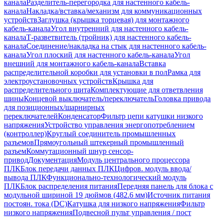
канала
Разделитель-перегородка для настенного кабель-
канала
Накладка/вставка/механизм для коммуникационных
устройств
Заглушка (крышка торцевая) для монтажного
кабель-канала
Угол внутренний для настенного кабель-
канала
Т-разветвитель (тройник) для настенного кабель-
канала
Соединение/накладка на стык для настенного кабель-
канала
Угол плоский для настенного кабель-канала
Угол
внешний для монтажного кабель-канала
Вставка
распределительной коробки для установки в пол
Рамка для
электроустановочных устройств
Крышка для
распределительного щита
Комплектующие для ответвления
шины
Концевой выключатель/переключатель
Головка привода
для позиционных/шарнирных
переключателей
Конденсатор
Фильтр цепи катушки низкого
напряжения
Устройство управления энергопотреблением
(контроллер)
Круглый соединитель промышленных
разъемов
Прямоугольный штекерный промышленный
разъем
Коммутационный шнур сенсор-
привод
Документация
Модуль центрального процессора
ПЛК
Блок передачи данных ПЛК
Цифров. модуль ввода/
вывода ПЛК
Функционально-технологический модуль
ПЛК
Блок распределения питания
Передняя панель для блока с
модульной шириной 19 дюймов (482.6 мм)
Источник питания
постоян. тока (DC)
Катушка для низкого напряжения
Фильтр
низкого напряжения
Подвесной пульт управления / пост