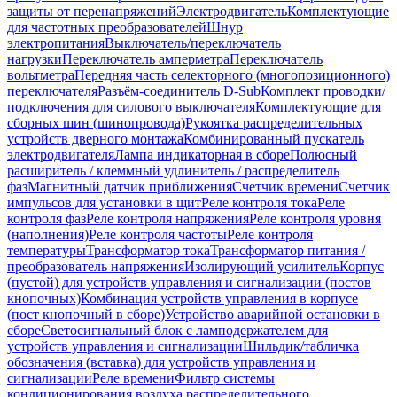
защиты от перенапряжений
Электродвигатель
Комплектующие
для частотных преобразователей
Шнур
электропитания
Выключатель/переключатель
нагрузки
Переключатель амперметра
Переключатель
вольтметра
Передняя часть селекторного (многопозиционного)
переключателя
Разъём-соединитель D-Sub
Комплект проводки/
подключения для силового выключателя
Комплектующие для
сборных шин (шинопровода)
Рукоятка распределительных
устройств дверного монтажа
Комбинированный пускатель
электродвигателя
Лампа индикаторная в сборе
Полюсный
расширитель / клеммный удлинитель / распределитель
фаз
Магнитный датчик приближения
Счетчик времени
Счетчик
импульсов для установки в щит
Реле контроля тока
Реле
контроля фаз
Реле контроля напряжения
Реле контроля уровня
(наполнения)
Реле контроля частоты
Реле контроля
температуры
Трансформатор тока
Трансформатор питания /
преобразователь напряжения
Изолирующий усилитель
Корпус
(пустой) для устройств управления и сигнализации (постов
кнопочных)
Комбинация устройств управления в корпусе
(пост кнопочный в сборе)
Устройство аварийной остановки в
сборе
Светосигнальный блок с ламподержателем для
устройств управления и сигнализации
Шильдик/табличка
обозначения (вставка) для устройств управления и
сигнализации
Реле времени
Фильтр системы
кондиционирования воздуха распределительного