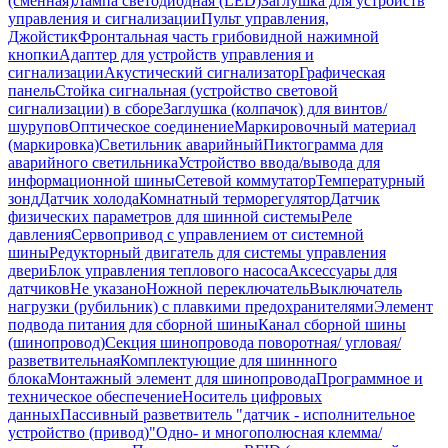
(сменная)
Лампа светодиодная (LED)
Заглушка для устройств
управления и сигнализации
Пульт управления,
Джойстик
Фронтальная часть грибовидной нажимной
кнопки
Адаптер для устройств управления и
сигнализации
Акустический сигнализатор
Графическая
панель
Стойка сигнальная (устройство световой
сигнализации) в сборе
Заглушка (колпачок) для винтов/
шурупов
Оптическое соединение
Маркировочный материал
(маркировка)
Светильник аварийный
Пиктограмма для
аварийного светильника
Устройство ввода/вывода для
информационной шины
Сетевой коммутатор
Температурный
зонд
Датчик холода
Комнатный терморегулятор
Датчик
физических параметров для шинной системы
Реле
давления
Сервопривод с управлением от системной
шины
Редукторный двигатель для системы управления
двери
Блок управления теплового насоса
Аксессуары для
датчиков
Не указано
Ножной переключатель
Выключатель
нагрузки (рубильник) с плавкими предохранителями
Элемент
подвода питания для сборной шины
Канал сборной шины
(шинопровод)
Секция шинопровода поворотная/ угловая/
разветвительная
Комплектующие для шиннного
блока
Монтажный элемент для шинопровода
Программное и
техническое обеспечение
Носитель цифровых
данных
Пассивный разветвитель "датчик - исполнительное
устройство (привод)"
Одно- и многополюсная клемма/