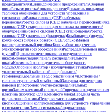
предохранителя)
Цилиндрический предохранитель
Сборная
шина
Разъем/ розетка/ цоколь для реле
Держатель шильдика/
таблички обозначения для устройств управления и
сигнализации
Вилка силовая (CEE) кабельная
переносная
Розетка силовая (CEE) кабельная переносная
Вилка
силовая (CEE) стационарная для монтажа на поверхности/
оборудовании
Розетка силовая (CEE) стационарная
Розетка
силовая (CEE) панельная (фланцевая)
Комбинация (модуль/
комби-бокс) силовых розеток (CEE/Schuko)
Малый
распределительный щит/бокс
Корпус/бокс под счетчик
электроэнергии (без оборудования)
Распределительный шкаф
(пустой)
Цоколь/элемент цоколя распределительного
шкафа
Боковая/задняя панель распределительного
шкафа
Клеммный распределитель в сборе (кросс-
модуль)
Опорный изолятор / изолирующая втулка
Резьбовой
уплотнительный кабельный ввод (сальник/
гермоввод)
Кабельный ввод с эластичным уплотнением /
сальник ступенчатый мембранный
Заглушка для передних
панелей (пластронов) учетно-распределительных
щитов
Зажим клеммный проходной
Торцевая и разделительная
пластина (изолятор) для клеммного блока
Передняя часть
индикаторной лампы
Передняя часть нажимной
кнопки
Защитный колпачок/крышка для устройств управления
и сигнализации
Лампа сигнальная/индикаторная