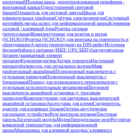
кнопочный
Полевая шина, децентрализованная периферия -
монтажный каркас
Односторонний световой
барьер
Отражатель для световой завесы
Шкала для
измерительных приборов
Счётчик электроэнергии
Системный
интерфейс/медиа-шлюз для информационной шины
Клеммник
силовой / клеммный блок
Розетка силовая
(штепсельная)
Комплектующие для розеток и вилок
(SCHUKO)
Розетка (SCHUKO) для монтажа на поверхность и
оборудование
Адаптер (переходник) на DIN-рейку
Источник
бесперебойного питания (ИБП/ UPS/ ББП)
Аккумуляторная
батарея (заряжаемый элемент
питания)
Радиопередатчик
Датчик поворота
Настенный
кронштейн/консоль для сигнальных колонн
Маяк
проблесковый аварийный
Позиционный выключатель с
отдельным приводом
Позиционный выключатель с
блокировкой
Привод для позиционного переключателя с
отдельным исполнительным механизмом
Шнуровой
выключатель аварийной остановки (с тросовым
приводом)
Комплектующие для шнуровых выключателей
аварийной остановки
Аксессуары для клемм
Соединитель-
адаптер для клеммных блоков
Оптико-акустическое
сигнальное устройство
Реле контроля питания
Текстовая
панель
Логический модуль
Модем
Твердотельное реле
Регулятор
комнатной температуры для информационной
шины
Маркировка для клеммной колодки/ клеммного