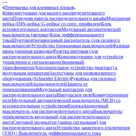
—
Перемычка для клеммных блоков
Комплектующие для малого распределительного
щита
Передняя панель распределительного шкафа
Монтажная
рейка (DIN-рейка/ G-рейка/ со спец. профилем)
Блок
вспомогательных контактов
Модульный автоматический
выключатель (автомат)
Блок дифференциального
тока
Шунтовой/независимый расцепитель (для силового
выключателя)
Устройство блокировки выключателей
Фазовая
шина (шинная разводка)
Розетка щитовая (для
распределительного щита)
Комплектующие для устройств
управления и сигнализации
Звонковый
трансформатор
Дополнительное устройство (контакт) к
модульным аппаратам
Аксессуары для низковольтного
оборудования (Schneider Electric)
Рукоятка для силовых
выключателей/разъединителей
Защита от
перенапряжения
Модульный контактор для
распределительного щита
Импульсное реле
Коммутационное
реле
Модульный автоматический выключатель (MCB) со
вспомогательным устройством
Кнопка/кнопочный
выключатель для распределительного щита
Выключатель/
переключатель модульный для распределительного
щита
Световой индикатор (лампа сигнальная) для
распределительного щита
Устройство защитного отключения
(УЗО) / Выключатель дифференциального тока