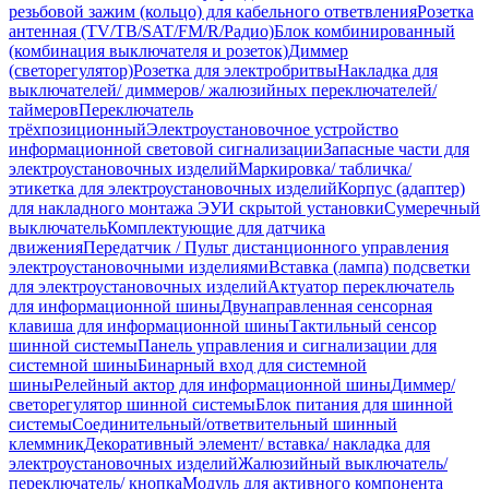
резьбовой зажим (кольцо) для кабельного ответвления
Розетка
антенная (TV/ТВ/SAT/FM/R/Радио)
Блок комбинированный
(комбинация выключателя и розеток)
Диммер
(светорегулятор)
Розетка для электробритвы
Накладка для
выключателей/ диммеров/ жалюзийных переключателей/
таймеров
Переключатель
трёхпозиционный
Электроустановочное устройство
информационной световой сигнализации
Запасные части для
электроустановочных изделий
Маркировка/ табличка/
этикетка для электроустановочных изделий
Корпус (адаптер)
для накладного монтажа ЭУИ скрытой установки
Сумеречный
выключатель
Комплектующие для датчика
движения
Передатчик / Пульт дистанционного управления
электроустановочными изделиями
Вставка (лампа) подсветки
для электроустановочных изделий
Актуатор переключатель
для информационной шины
Двунаправленная сенсорная
клавиша для информационной шины
Тактильный сенсор
шинной системы
Панель управления и сигнализации для
системной шины
Бинарный вход для системной
шины
Релейный актор для информационной шины
Диммер/
светорегулятор шинной системы
Блок питания для шинной
системы
Соединительный/ответвительный шинный
клеммник
Декоративный элемент/ вставка/ накладка для
электроустановочных изделий
Жалюзийный выключатель/
переключатель/ кнопка
Модуль для активного компонента