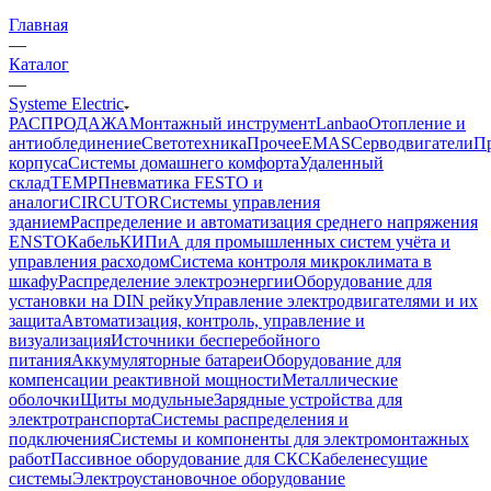
Главная
—
Каталог
—
Systeme Electric
РАСПРОДАЖА
Монтажный инструмент
Lanbao
Отопление и
антиоблединение
Светотехника
Прочее
EMAS
Cерводвигатели
П
корпуса
Системы домашнего комфорта
Удаленный
склад
TEMP
Пневматика FESTO и
аналоги
CIRCUTOR
Системы управления
зданием
Распределение и автоматизация среднего напряжения
ENSTO
Кабель
КИПиА для промышленных систем учёта и
управления расходом
Система контроля микроклимата в
шкафу
Распределение электроэнергии
Оборудование для
установки на DIN рейку
Управление электродвигателями и их
защита
Автоматизация, контроль, управление и
визуализация
Источники бесперебойного
питания
Аккумуляторные батареи
Оборудование для
компенсации реактивной мощности
Металлические
оболочки
Щиты модульные
Зарядные устройства для
электротранспорта
Системы распределения и
подключения
Системы и компоненты для электромонтажных
работ
Пассивное оборудование для СКС
Кабеленесущие
системы
Электроустановочное оборудование