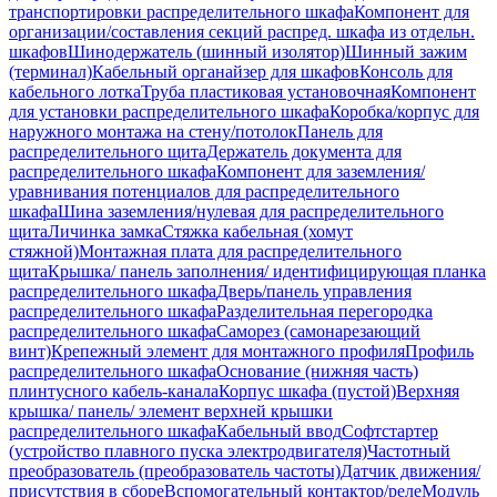
транспортировки распределительного шкафа
Компонент для
организации/составления секций распред. шкафа из отдельн.
шкафов
Шинодержатель (шинный изолятор)
Шинный зажим
(терминал)
Кабельный органайзер для шкафов
Консоль для
кабельного лотка
Труба пластиковая установочная
Компонент
для установки распределительного шкафа
Коробка/корпус для
наружного монтажа на стену/потолок
Панель для
распределительного щита
Держатель документа для
распределительного шкафа
Компонент для заземления/
уравнивания потенциалов для распределительного
шкафа
Шина заземления/нулевая для распределительного
щита
Личинка замка
Стяжка кабельная (хомут
стяжной)
Монтажная плата для распределительного
щита
Крышка/ панель заполнения/ идентифицирующая планка
распределительного шкафа
Дверь/панель управления
распределительного шкафа
Разделительная перегородка
распределительного шкафа
Саморез (самонарезающий
винт)
Крепежный элемент для монтажного профиля
Профиль
распределительного шкафа
Основание (нижняя часть)
плинтусного кабель-канала
Корпус шкафа (пустой)
Верхняя
крышка/ панель/ элемент верхней крышки
распределительного шкафа
Кабельный ввод
Софтстартер
(устройство плавного пуска электродвигателя)
Частотный
преобразователь (преобразователь частоты)
Датчик движения/
присутствия в сборе
Вспомогательный контактор/реле
Модуль