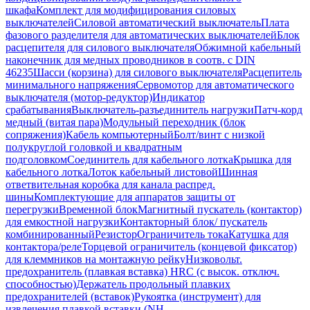
шкафа
Комплект для модифицирования силовых
выключателей
Силовой автоматический выключатель
Плата
фазового разделителя для автоматических выключателей
Блок
расцепителя для силового выключателя
Обжимной кабельный
наконечник для медных проводников в соотв. с DIN
46235
Шасси (корзина) для силового выключателя
Расцепитель
минимального напряжения
Сервомотор для автоматического
выключателя (мотор-редуктор)
Индикатор
срабатывания
Выключатель-разъединитель нагрузки
Патч-корд
медный (витая пара)
Модульный переходник (блок
сопряжения)
Кабель компьютерный
Болт/винт с низкой
полукруглой головкой и квадратным
подголовком
Соединитель для кабельного лотка
Крышка для
кабельного лотка
Лоток кабельный листовой
Шинная
ответвительная коробка для канала распред.
шины
Комплектующие для аппаратов защиты от
перегрузки
Временной блок
Магнитный пускатель (контактор)
для емкостной нагрузки
Контакторный блок/ пускатель
комбинированный
Резистор
Ограничитель тока
Катушка для
контактора/реле
Торцевой ограничитель (концевой фиксатор)
для клеммников на монтажную рейку
Низковольт.
предохранитель (плавкая вставка) HRC (с высок. отключ.
способностью)
Держатель продольный плавких
предохранителей (вставок)
Рукоятка (инструмент) для
извлечения плавкой вставки (NH-