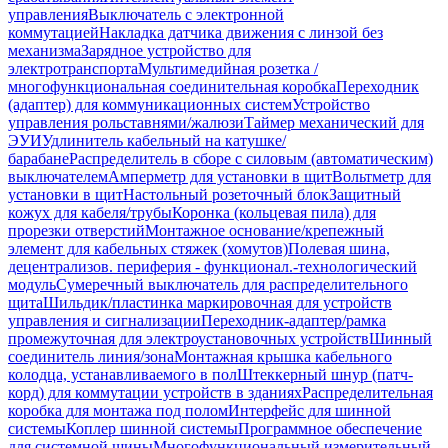
управления
Выключатель с электронной
коммутацией
Накладка датчика движения с линзой без
механизма
Зарядное устройство для
электротранспорта
Мультимедийная розетка /
многофункциональная соединительная коробка
Переходник
(адаптер) для коммуникационных систем
Устройство
управления рольставнями/жалюзи
Таймер механический для
ЭУИ
Удлинитель кабельный на катушке/
барабане
Распределитель в сборе с силовым (автоматическим)
выключателем
Амперметр для установки в щит
Вольтметр для
установки в щит
Настольный розеточный блок
Защитный
кожух для кабеля/трубы
Коронка (кольцевая пила) для
прорезки отверстий
Монтажное основание/крепежный
элемент для кабельных стяжек (хомутов)
Полевая шина,
децентрализов. периферия - функционал.-технологический
модуль
Сумеречный выключатель для распределительного
щита
Шильдик/пластинка маркировочная для устройств
управления и сигнализации
Переходник-адаптер/рамка
промежуточная для электроустановочных устройств
Шинный
соединитель линия/зона
Монтажная крышка кабельного
колодца, устанавливаемого в пол
Штеккерный шнур (патч-
корд) для коммутации устройств в зданиях
Распределительная
коробка для монтажа под полом
Интерфейс для шинной
системы
Коплер шинной системы
Программное обеспечение
для системной шины
Многофункциональный измерительный