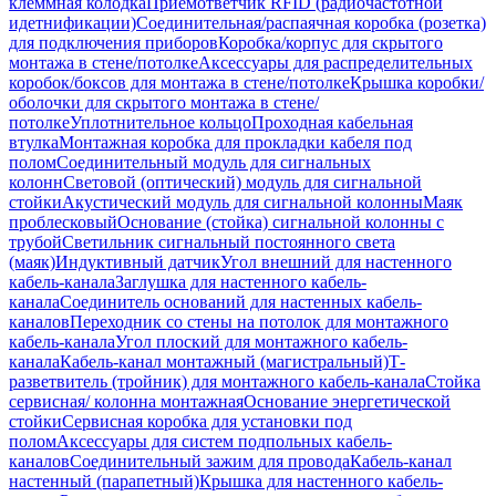
клеммная колодка
Приемответчик RFID (радиочастотной
идетнификации)
Соединительная/распаячная коробка (розетка)
для подключения приборов
Коробка/корпус для скрытого
монтажа в стене/потолке
Аксессуары для распределительных
коробок/боксов для монтажа в стене/потолке
Крышка коробки/
оболочки для скрытого монтажа в стене/
потолке
Уплотнительное кольцо
Проходная кабельная
втулка
Монтажная коробка для прокладки кабеля под
полом
Соединительный модуль для сигнальных
колонн
Световой (оптический) модуль для сигнальной
стойки
Акустический модуль для сигнальной колонны
Маяк
проблесковый
Основание (стойка) сигнальной колонны с
трубой
Светильник сигнальный постоянного света
(маяк)
Индуктивный датчик
Угол внешний для настенного
кабель-канала
Заглушка для настенного кабель-
канала
Соединитель оснований для настенных кабель-
каналов
Переходник со стены на потолок для монтажного
кабель-канала
Угол плоский для монтажного кабель-
канала
Кабель-канал монтажный (магистральный)
Т-
разветвитель (тройник) для монтажного кабель-канала
Стойка
сервисная/ колонна монтажная
Основание энергетической
стойки
Сервисная коробка для установки под
полом
Аксессуары для систем подпольных кабель-
каналов
Соединительный зажим для провода
Кабель-канал
настенный (парапетный)
Крышка для настенного кабель-