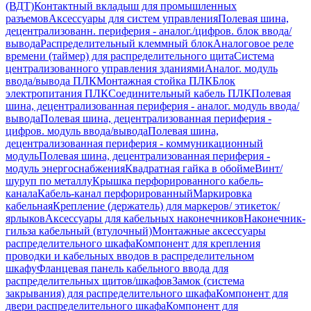
(ВДТ)
Контактный вкладыш для промышленных
разъемов
Аксессуары для систем управления
Полевая шина,
децентрализованн. периферия - аналог./цифров. блок ввода/
вывода
Распределительный клеммный блок
Аналоговое реле
времени (таймер) для распределительного щита
Система
централизованного управления зданиями
Аналог. модуль
ввода/вывода ПЛК
Монтажная стойка ПЛК
Блок
электропитания ПЛК
Соединительный кабель ПЛК
Полевая
шина, децентрализованная периферия - аналог. модуль ввода/
вывода
Полевая шина, децентрализованная периферия -
цифров. модуль ввода/вывода
Полевая шина,
децентрализованная периферия - коммуникационный
модуль
Полевая шина, децентрализованная периферия -
модуль энергоснабжения
Квадратная гайка в обойме
Винт/
шуруп по металлу
Крышка перфорированного кабель-
канала
Кабель-канал перфорированный
Маркировка
кабельная
Крепление (держатель) для маркеров/ этикеток/
ярлыков
Аксессуары для кабельных наконечников
Наконечник-
гильза кабельный (втулочный)
Монтажные аксессуары
распределительного шкафа
Компонент для крепления
проводки и кабельных вводов в распределительном
шкафу
Фланцевая панель кабельного ввода для
распределительных щитов/шкафов
Замок (система
закрывания) для распределительного шкафа
Компонент для
двери распределительного шкафа
Компонент для