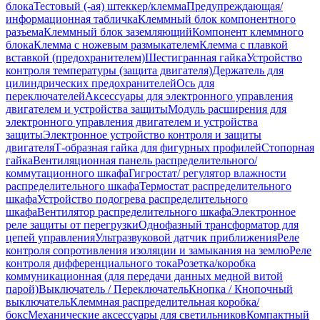
блока
Тестовый (-ая) штеккер/клемма
Предупреждающая/
информационная табличка
Клеммный блок компонентного
разъема
Клеммный блок заземляющий
Компонент клеммного
блока
Клемма с ножевым размыкателем
Клемма с плавкой
вставкой (предохранителем)
Шестигранная гайка
Устройство
контроля температуры (защита двигателя)
Держатель для
цилиндрических предохранителей
Ось для
переключателей
Аксессуары для электронного управления
двигателем и устройства защиты
Модуль расширения для
электронного управления двигателем и устройства
защиты
Электронное устройство контроля и защиты
двигателя
Т-образная гайка для фигурных профилей
Стопорная
гайка
Вентиляционная панель распределительного/
коммутационного шкафа
Гигростат/ регулятор влажности
распределительного шкафа
Термостат распределительного
шкафа
Устройство подогрева распределительного
шкафа
Вентилятор распределительного шкафа
Электронное
реле защиты от перегрузки
Однофазный трансформатор для
цепей управления
Ультразвуковой датчик приближения
Реле
контроля сопротивления изоляции и замыкания на землю
Реле
контроля дифференциального тока
Розетка/коробка
коммуникационная (для передачи данных медной витой
парой)
Выключатель / Переключатель
Кнопка / Кнопочный
выключатель
Клеммная распределительная коробка/
бокс
Механические аксессуары для светильников
Компактный