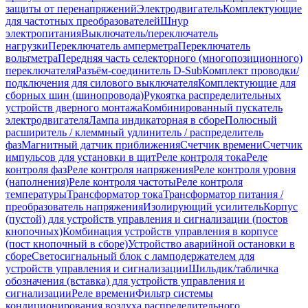
защиты от перенапряжений
Электродвигатель
Комплектующие
для частотных преобразователей
Шнур
электропитания
Выключатель/переключатель
нагрузки
Переключатель амперметра
Переключатель
вольтметра
Передняя часть селекторного (многопозиционного)
переключателя
Разъём-соединитель D-Sub
Комплект проводки/
подключения для силового выключателя
Комплектующие для
сборных шин (шинопровода)
Рукоятка распределительных
устройств дверного монтажа
Комбинированный пускатель
электродвигателя
Лампа индикаторная в сборе
Полюсный
расширитель / клеммный удлинитель / распределитель
фаз
Магнитный датчик приближения
Счетчик времени
Счетчик
импульсов для установки в щит
Реле контроля тока
Реле
контроля фаз
Реле контроля напряжения
Реле контроля уровня
(наполнения)
Реле контроля частоты
Реле контроля
температуры
Трансформатор тока
Трансформатор питания /
преобразователь напряжения
Изолирующий усилитель
Корпус
(пустой) для устройств управления и сигнализации (постов
кнопочных)
Комбинация устройств управления в корпусе
(пост кнопочный в сборе)
Устройство аварийной остановки в
сборе
Светосигнальный блок с ламподержателем для
устройств управления и сигнализации
Шильдик/табличка
обозначения (вставка) для устройств управления и
сигнализации
Реле времени
Фильтр системы
кондиционирования воздуха распределительного