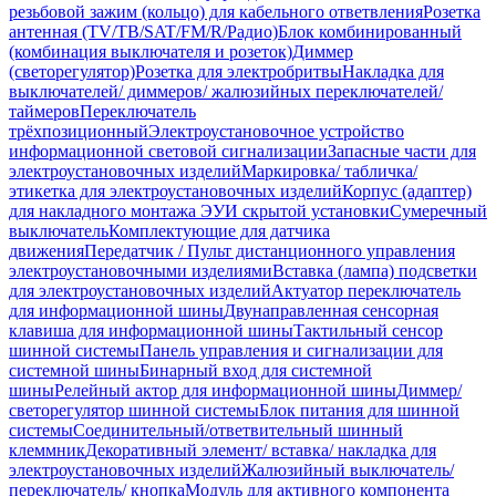
резьбовой зажим (кольцо) для кабельного ответвления
Розетка
антенная (TV/ТВ/SAT/FM/R/Радио)
Блок комбинированный
(комбинация выключателя и розеток)
Диммер
(светорегулятор)
Розетка для электробритвы
Накладка для
выключателей/ диммеров/ жалюзийных переключателей/
таймеров
Переключатель
трёхпозиционный
Электроустановочное устройство
информационной световой сигнализации
Запасные части для
электроустановочных изделий
Маркировка/ табличка/
этикетка для электроустановочных изделий
Корпус (адаптер)
для накладного монтажа ЭУИ скрытой установки
Сумеречный
выключатель
Комплектующие для датчика
движения
Передатчик / Пульт дистанционного управления
электроустановочными изделиями
Вставка (лампа) подсветки
для электроустановочных изделий
Актуатор переключатель
для информационной шины
Двунаправленная сенсорная
клавиша для информационной шины
Тактильный сенсор
шинной системы
Панель управления и сигнализации для
системной шины
Бинарный вход для системной
шины
Релейный актор для информационной шины
Диммер/
светорегулятор шинной системы
Блок питания для шинной
системы
Соединительный/ответвительный шинный
клеммник
Декоративный элемент/ вставка/ накладка для
электроустановочных изделий
Жалюзийный выключатель/
переключатель/ кнопка
Модуль для активного компонента