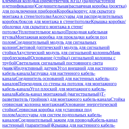
клеммная колодка
Приемответчик RFID (радиочастотной
идетнификации)
Соединительная/распаячная коробка (розетка)
для подключения приборов
Коробка/корпус для скрытого
монтажа в стене/потолке
Аксессуары для распределительных
коробок/боксов для монтажа в стене/потолке
Крышка коробки/
оболочки для скрытого монтажа в стене/
потолке
Уплотнительное кольцо
Проходная кабельная
втулка
Монтажная коробка для прокладки кабеля под
полом
Соединительный модуль для сигнальных
колонн
Световой (оптический) модуль для сигнальной
стойки
Акустический модуль для сигнальной колонны
Маяк
проблесковый
Основание (стойка) сигнальной колонны с
трубой
Светильник сигнальный постоянного света
(маяк)
Индуктивный датчик
Угол внешний для настенного
кабель-канала
Заглушка для настенного кабель-
канала
Соединитель оснований для настенных кабель-
каналов
Переходник со стены на потолок для монтажного
кабель-канала
Угол плоский для монтажного кабель-
канала
Кабель-канал монтажный (магистральный)
Т-
разветвитель (тройник) для монтажного кабель-канала
Стойка
сервисная/ колонна монтажная
Основание энергетической
стойки
Сервисная коробка для установки под
полом
Аксессуары для систем подпольных кабель-
каналов
Соединительный зажим для провода
Кабель-канал
настенный (парапетный)
Крышка для настенного кабель-