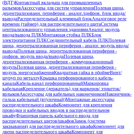
(ВДТ)
Контактный вкладыш для промышленных
разъемов
Аксессуары для систем управления
Полевая шина,
децентрализованн. периферия - аналог./цифров. блок ввода/
вывода
Распределительный клеммный блок
Аналоговое реле
времени (таймер) для распределительного щита
Система
централизованного управления зданиями
Аналог. модуль
ввода/вывода ПЛК
Монтажная стойка ПЛК
Блок
электропитания ПЛК
Соединительный кабель ПЛК
Полевая
шина, децентрализованная периферия - аналог. модуль ввода/
вывода
Полевая шина, децентрализованная периферия -
цифров. модуль ввода/вывода
Полевая шина,
децентрализованная периферия - коммуникационный
модуль
Полевая шина, децентрализованная периферия -
модуль энергоснабжения
Квадратная гайка в обойме
Винт/
шуруп по металлу
Крышка перфорированного кабель-
канала
Кабель-канал перфорированный
Маркировка
кабельная
Крепление (держатель) для маркеров/ этикеток/
ярлыков
Аксессуары для кабельных наконечников
Наконечник-
гильза кабельный (втулочный)
Монтажные аксессуары
распределительного шкафа
Компонент для крепления
проводки и кабельных вводов в распределительном
шкафу
Фланцевая панель кабельного ввода для
распределительных щитов/шкафов
Замок (система
закрывания) для распределительного шкафа
Компонент для
двери распределительного шкафа
Компонент для