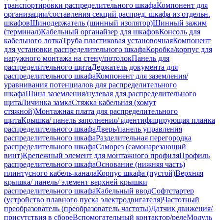
транспортировки распределительного шкафа
Компонент для
организации/составления секций распред. шкафа из отдельн.
шкафов
Шинодержатель (шинный изолятор)
Шинный зажим
(терминал)
Кабельный органайзер для шкафов
Консоль для
кабельного лотка
Труба пластиковая установочная
Компонент
для установки распределительного шкафа
Коробка/корпус для
наружного монтажа на стену/потолок
Панель для
распределительного щита
Держатель документа для
распределительного шкафа
Компонент для заземления/
уравнивания потенциалов для распределительного
шкафа
Шина заземления/нулевая для распределительного
щита
Личинка замка
Стяжка кабельная (хомут
стяжной)
Монтажная плата для распределительного
щита
Крышка/ панель заполнения/ идентифицирующая планка
распределительного шкафа
Дверь/панель управления
распределительного шкафа
Разделительная перегородка
распределительного шкафа
Саморез (самонарезающий
винт)
Крепежный элемент для монтажного профиля
Профиль
распределительного шкафа
Основание (нижняя часть)
плинтусного кабель-канала
Корпус шкафа (пустой)
Верхняя
крышка/ панель/ элемент верхней крышки
распределительного шкафа
Кабельный ввод
Софтстартер
(устройство плавного пуска электродвигателя)
Частотный
преобразователь (преобразователь частоты)
Датчик движения/
присутствия в сборе
Вспомогательный контактор/реле
Модуль