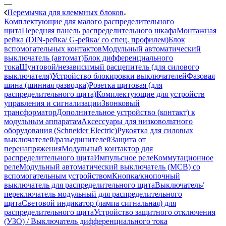
—
Перемычка для клеммных блоков
Комплектующие для малого распределительного
щита
Передняя панель распределительного шкафа
Монтажная
рейка (DIN-рейка/ G-рейка/ со спец. профилем)
Блок
вспомогательных контактов
Модульный автоматический
выключатель (автомат)
Блок дифференциального
тока
Шунтовой/независимый расцепитель (для силового
выключателя)
Устройство блокировки выключателей
Фазовая
шина (шинная разводка)
Розетка щитовая (для
распределительного щита)
Комплектующие для устройств
управления и сигнализации
Звонковый
трансформатор
Дополнительное устройство (контакт) к
модульным аппаратам
Аксессуары для низковольтного
оборудования (Schneider Electric)
Рукоятка для силовых
выключателей/разъединителей
Защита от
перенапряжения
Модульный контактор для
распределительного щита
Импульсное реле
Коммутационное
реле
Модульный автоматический выключатель (MCB) со
вспомогательным устройством
Кнопка/кнопочный
выключатель для распределительного щита
Выключатель/
переключатель модульный для распределительного
щита
Световой индикатор (лампа сигнальная) для
распределительного щита
Устройство защитного отключения
(УЗО) / Выключатель дифференциального тока