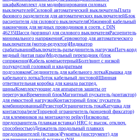
шкафа
Комплект для модифицирования силовых
выключателей
Силовой автоматический выключатель
Плата
фазового разделителя для автоматических выключателей
Блок
расцепителя для силового выключателя
Обжимной кабельный
наконечник для медных проводников в соотв. с DIN
46235
Шасси (корзина) для силового выключателя
Расцепитель
минимального напряжения
Сервомотор для автоматического
выключателя (мотор-редуктор)
Индикатор
срабатывания
Выключатель-разъединитель нагрузки
Патч-корд
медный (витая пара)
Модульный переходник (блок
сопряжения)
Кабель компьютерный
Болт/винт с низкой
полукруглой головкой и квадратным
подголовком
Соединитель для кабельного лотка
Крышка для
кабельного лотка
Лоток кабельный листовой
Шинная
ответвительная коробка для канала распред.
шины
Комплектующие для аппаратов защиты от
перегрузки
Временной блок
Магнитный пускатель (контактор)
для емкостной нагрузки
Контакторный блок/ пускатель
комбинированный
Резистор
Ограничитель тока
Катушка для
контактора/реле
Торцевой ограничитель (концевой фиксатор)
для клеммников на монтажную рейку
Низковольт.
предохранитель (плавкая вставка) HRC (с высок. отключ.
способностью)
Держатель продольный плавких
предохранителей (вставок)
Рукоятка (инструмент) для
извлечения плавкой вставки (NH-