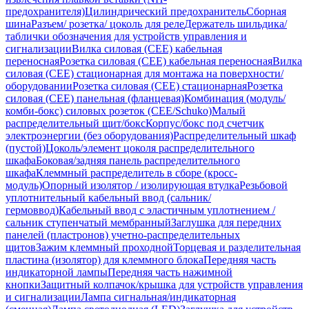
предохранителя)
Цилиндрический предохранитель
Сборная
шина
Разъем/ розетка/ цоколь для реле
Держатель шильдика/
таблички обозначения для устройств управления и
сигнализации
Вилка силовая (CEE) кабельная
переносная
Розетка силовая (CEE) кабельная переносная
Вилка
силовая (CEE) стационарная для монтажа на поверхности/
оборудовании
Розетка силовая (CEE) стационарная
Розетка
силовая (CEE) панельная (фланцевая)
Комбинация (модуль/
комби-бокс) силовых розеток (CEE/Schuko)
Малый
распределительный щит/бокс
Корпус/бокс под счетчик
электроэнергии (без оборудования)
Распределительный шкаф
(пустой)
Цоколь/элемент цоколя распределительного
шкафа
Боковая/задняя панель распределительного
шкафа
Клеммный распределитель в сборе (кросс-
модуль)
Опорный изолятор / изолирующая втулка
Резьбовой
уплотнительный кабельный ввод (сальник/
гермоввод)
Кабельный ввод с эластичным уплотнением /
сальник ступенчатый мембранный
Заглушка для передних
панелей (пластронов) учетно-распределительных
щитов
Зажим клеммный проходной
Торцевая и разделительная
пластина (изолятор) для клеммного блока
Передняя часть
индикаторной лампы
Передняя часть нажимной
кнопки
Защитный колпачок/крышка для устройств управления
и сигнализации
Лампа сигнальная/индикаторная