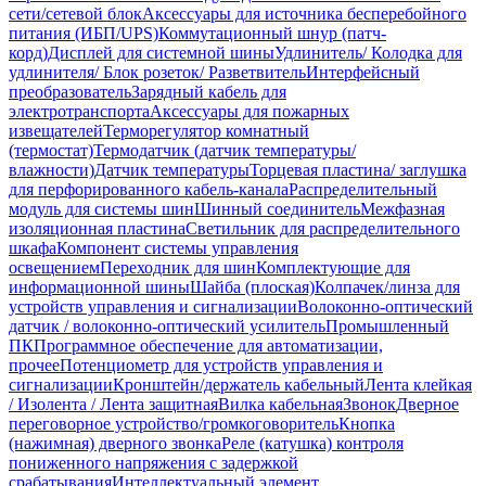
сети/сетевой блок
Аксессуары для источника бесперебойного
питания (ИБП/UPS)
Коммутационный шнур (патч-
корд)
Дисплей для системной шины
Удлинитель/ Колодка для
удлинителя/ Блок розеток/ Разветвитель
Интерфейсный
преобразователь
Зарядный кабель для
электротранспорта
Аксессуары для пожарных
извещателей
Терморегулятор комнатный
(термостат)
Термодатчик (датчик температуры/
влажности)
Датчик температуры
Торцевая пластина/ заглушка
для перфорированного кабель-канала
Распределительный
модуль для системы шин
Шинный соединитель
Межфазная
изоляционная пластина
Светильник для распределительного
шкафа
Компонент системы управления
освещением
Переходник для шин
Комплектующие для
информационной шины
Шайба (плоская)
Колпачек/линза для
устройств управления и сигнализации
Волоконно-оптический
датчик / волоконно-оптический усилитель
Промышленный
ПК
Программное обеспечение для автоматизации,
прочее
Потенциометр для устройств управления и
сигнализации
Кронштейн/держатель кабельный
Лента клейкая
/ Изолента / Лента защитная
Вилка кабельная
Звонок
Дверное
переговорное устройство/громкоговоритель
Кнопка
(нажимная) дверного звонка
Реле (катушка) контроля
пониженного напряжения с задержкой
срабатывания
Интеллектуальный элемент