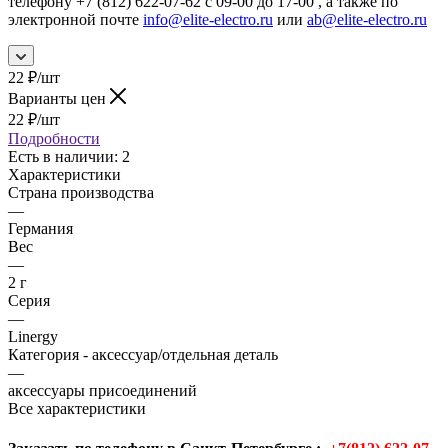
телефону +7 (812) 622-07-62 с 09-00 до 17-00 , а также по
электронной почте
info@elite-electro.ru
или
ab@elite-electro.ru
22
₽
/шт
Варианты цен
22
₽
/шт
Подробности
Есть в наличии
: 2
Характеристики
Страна производства
—
Германия
Вес
—
2 г
Серия
—
Linergy
Категория - аксессуар/отдельная деталь
—
аксессуары присоединений
Все характеристики