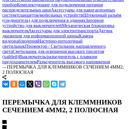
прибор
Комплектующие для подключения питания
распределительных шин
Аксессуары для навигационных
систем/планшетов/мобильных устройств
Штекерный разъём
(соединитель) для подключения в зданиях
Запорное
устройство для выключателей
Механическая блокировка
выключателя
Аксессуары для электротранспорта
Датчик
движения для информационной шины
Камера
видеонаблюдения
Настенно-потолочный
светильник
Прожектор / Светильник направленного
света
Светильник для освещения высоких пролетов
(хайбей)
Выключатель/разъединитель с плавким
предохранителем
Разъеденитель высокого напряжения
—
ПЕРЕМЫЧКА ДЛЯ КЛЕММНИКОВ СЕЧЕНИЕМ 4ММ2,
2 ПОЛЮСНАЯ
ПЕРЕМЫЧКА ДЛЯ КЛЕММНИКОВ
СЕЧЕНИЕМ 4ММ2, 2 ПОЛЮСНАЯ