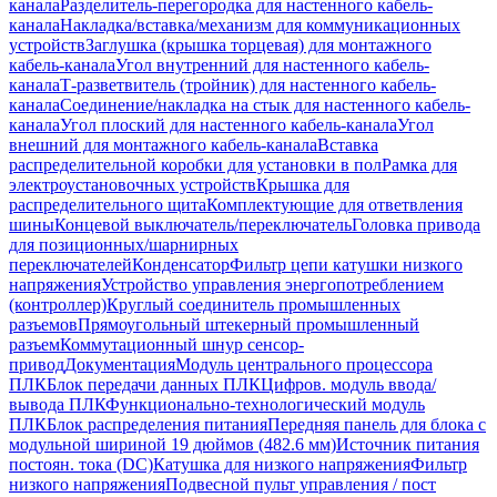
канала
Разделитель-перегородка для настенного кабель-
канала
Накладка/вставка/механизм для коммуникационных
устройств
Заглушка (крышка торцевая) для монтажного
кабель-канала
Угол внутренний для настенного кабель-
канала
Т-разветвитель (тройник) для настенного кабель-
канала
Соединение/накладка на стык для настенного кабель-
канала
Угол плоский для настенного кабель-канала
Угол
внешний для монтажного кабель-канала
Вставка
распределительной коробки для установки в пол
Рамка для
электроустановочных устройств
Крышка для
распределительного щита
Комплектующие для ответвления
шины
Концевой выключатель/переключатель
Головка привода
для позиционных/шарнирных
переключателей
Конденсатор
Фильтр цепи катушки низкого
напряжения
Устройство управления энергопотреблением
(контроллер)
Круглый соединитель промышленных
разъемов
Прямоугольный штекерный промышленный
разъем
Коммутационный шнур сенсор-
привод
Документация
Модуль центрального процессора
ПЛК
Блок передачи данных ПЛК
Цифров. модуль ввода/
вывода ПЛК
Функционально-технологический модуль
ПЛК
Блок распределения питания
Передняя панель для блока с
модульной шириной 19 дюймов (482.6 мм)
Источник питания
постоян. тока (DC)
Катушка для низкого напряжения
Фильтр
низкого напряжения
Подвесной пульт управления / пост