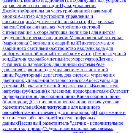
(сменная)
Лампа светодиодная (LED)
Заглушка для устройств
управления и сигнализации
Пульт управления,
Джойстик
Фронтальная часть грибовидной нажимной
кнопки
Адаптер для устройств управления и
сигнализации
Акустический сигнализатор
Графическая
панель
Стойка сигнальная (устройство световой
сигнализации) в сборе
Заглушка (колпачок) для винтов/
шурупов
Оптическое соединение
Маркировочный материал
(маркировка)
Светильник аварийный
Пиктограмма для
аварийного светильника
Устройство ввода/вывода для
информационной шины
Сетевой коммутатор
Температурный
зонд
Датчик холода
Комнатный терморегулятор
Датчик
физических параметров для шинной системы
Реле
давления
Сервопривод с управлением от системной
шины
Редукторный двигатель для системы управления
двери
Блок управления теплового насоса
Аксессуары для
датчиков
Не указано
Ножной переключатель
Выключатель
нагрузки (рубильник) с плавкими предохранителями
Элемент
подвода питания для сборной шины
Канал сборной шины
(шинопровод)
Секция шинопровода поворотная/ угловая/
разветвительная
Комплектующие для шиннного
блока
Монтажный элемент для шинопровода
Программное и
техническое обеспечение
Носитель цифровых
данных
Пассивный разветвитель "датчик - исполнительное
устройство (привод)"
Одно- и многополюсная клемма/