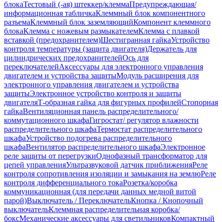
блока
Тестовый (-ая) штеккер/клемма
Предупреждающая/
информационная табличка
Клеммный блок компонентного
разъема
Клеммный блок заземляющий
Компонент клеммного
блока
Клемма с ножевым размыкателем
Клемма с плавкой
вставкой (предохранителем)
Шестигранная гайка
Устройство
контроля температуры (защита двигателя)
Держатель для
цилиндрических предохранителей
Ось для
переключателей
Аксессуары для электронного управления
двигателем и устройства защиты
Модуль расширения для
электронного управления двигателем и устройства
защиты
Электронное устройство контроля и защиты
двигателя
Т-образная гайка для фигурных профилей
Стопорная
гайка
Вентиляционная панель распределительного/
коммутационного шкафа
Гигростат/ регулятор влажности
распределительного шкафа
Термостат распределительного
шкафа
Устройство подогрева распределительного
шкафа
Вентилятор распределительного шкафа
Электронное
реле защиты от перегрузки
Однофазный трансформатор для
цепей управления
Ультразвуковой датчик приближения
Реле
контроля сопротивления изоляции и замыкания на землю
Реле
контроля дифференциального тока
Розетка/коробка
коммуникационная (для передачи данных медной витой
парой)
Выключатель / Переключатель
Кнопка / Кнопочный
выключатель
Клеммная распределительная коробка/
бокс
Механические аксессуары для светильников
Компактный