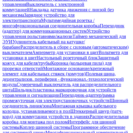
управления
Выключатель с электронной
коммутацией
Накладка датчика движения с линзой без
механизма
Зарядное устройство для
электротранспорта
Мультимедийная розетка /
многофункциональная соединительная коробка
Переходник
(адаптер) для коммуникационных систем
Устройство
управления рольставнями/жалюзи
Таймер механический для
ЭУИ
Удлинитель кабельный на катушке/
барабане
Распределитель в сборе с силовым (автоматическим)
выключателем
Амперметр для установки в щит
Вольтметр для
установки в щит
Настольный розеточный блок
Защитный
кожух для кабеля/трубы
Коронка (кольцевая пила) для
прорезки отверстий
Монтажное основание/крепежный
элемент для кабельных стяжек (хомутов)
Полевая шина,
децентрализов. периферия - функционал.-технологический
модуль
Сумеречный выключатель для распределительного
щита
Шильдик/пластинка маркировочная для устройств
управления и сигнализации
Переходник-адаптер/рамка
промежуточная для электроустановочных устройств
Шинный
соединитель линия/зона
Монтажная крышка кабельного
колодца, устанавливаемого в пол
Штеккерный шнур (патч-
корд) для коммутации устройств в зданиях
Распределительная
коробка для монтажа под полом
Интерфейс для шинной
системы
Коплер шинной системы
Программное обеспечение
для системной шины
Многофункциональный измерительный