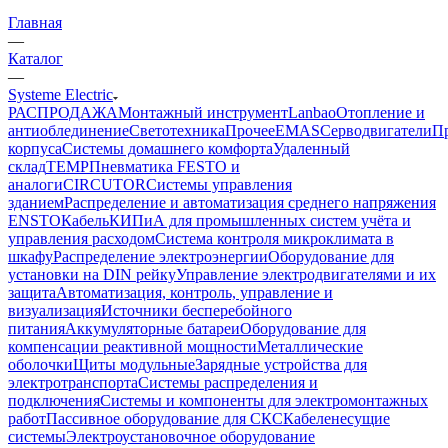
Главная
—
Каталог
—
Systeme Electric
РАСПРОДАЖА
Монтажный инструмент
Lanbao
Отопление и
антиоблединение
Светотехника
Прочее
EMAS
Cерводвигатели
П
корпуса
Системы домашнего комфорта
Удаленный
склад
TEMP
Пневматика FESTO и
аналоги
CIRCUTOR
Системы управления
зданием
Распределение и автоматизация среднего напряжения
ENSTO
Кабель
КИПиА для промышленных систем учёта и
управления расходом
Система контроля микроклимата в
шкафу
Распределение электроэнергии
Оборудование для
установки на DIN рейку
Управление электродвигателями и их
защита
Автоматизация, контроль, управление и
визуализация
Источники бесперебойного
питания
Аккумуляторные батареи
Оборудование для
компенсации реактивной мощности
Металлические
оболочки
Щиты модульные
Зарядные устройства для
электротранспорта
Системы распределения и
подключения
Системы и компоненты для электромонтажных
работ
Пассивное оборудование для СКС
Кабеленесущие
системы
Электроустановочное оборудование