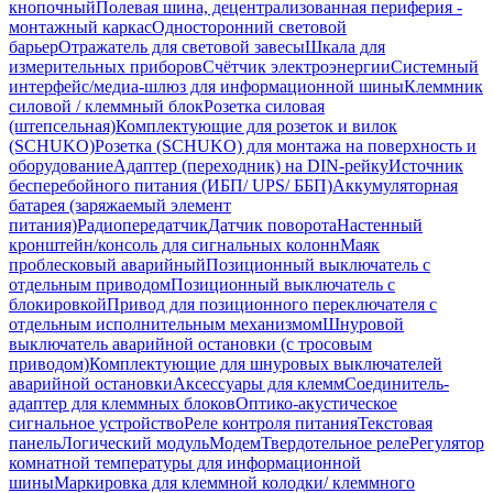
кнопочный
Полевая шина, децентрализованная периферия -
монтажный каркас
Односторонний световой
барьер
Отражатель для световой завесы
Шкала для
измерительных приборов
Счётчик электроэнергии
Системный
интерфейс/медиа-шлюз для информационной шины
Клеммник
силовой / клеммный блок
Розетка силовая
(штепсельная)
Комплектующие для розеток и вилок
(SCHUKO)
Розетка (SCHUKO) для монтажа на поверхность и
оборудование
Адаптер (переходник) на DIN-рейку
Источник
бесперебойного питания (ИБП/ UPS/ ББП)
Аккумуляторная
батарея (заряжаемый элемент
питания)
Радиопередатчик
Датчик поворота
Настенный
кронштейн/консоль для сигнальных колонн
Маяк
проблесковый аварийный
Позиционный выключатель с
отдельным приводом
Позиционный выключатель с
блокировкой
Привод для позиционного переключателя с
отдельным исполнительным механизмом
Шнуровой
выключатель аварийной остановки (с тросовым
приводом)
Комплектующие для шнуровых выключателей
аварийной остановки
Аксессуары для клемм
Соединитель-
адаптер для клеммных блоков
Оптико-акустическое
сигнальное устройство
Реле контроля питания
Текстовая
панель
Логический модуль
Модем
Твердотельное реле
Регулятор
комнатной температуры для информационной
шины
Маркировка для клеммной колодки/ клеммного