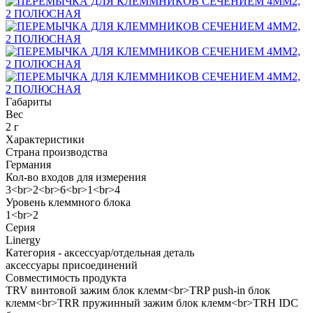
Габариты
Вес
2 г
Характеристики
Страна производства
Германия
Кол-во входов для измерения
3<br>2<br>6<br>1<br>4
Уровень клеммного блока
1<br>2
Серия
Linergy
Категория - аксессуар/отдельная деталь
аксессуары присоединений
Совместимость продукта
TRV винтовой зажим блок клемм<br>TRP push-in блок
клемм<br>TRR пружинный зажим блок клемм<br>TRH IDC