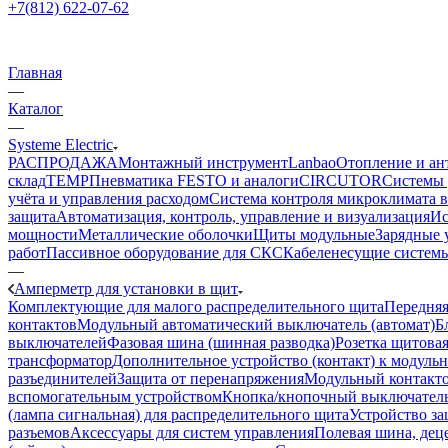
+7(812) 622-07-62
Главная
—
Каталог
—
Systeme Electric
РАСПРОДАЖА
Монтажный инструмент
Lanbao
Отопление и ан
склад
TEMP
Пневматика FESTO и аналоги
CIRCUTOR
Системы 
учёта и управления расходом
Система контроля микроклимата 
защита
Автоматизация, контроль, управление и визуализация
Ис
мощности
Металлические оболочки
Щиты модульные
Зарядные 
работ
Пассивное оборудование для СКС
Кабеленесущие систем
—
Амперметр для установки в щит
Комплектующие для малого распределительного щита
Передняя
контактов
Модульный автоматический выключатель (автомат)
Б
выключателей
Фазовая шина (шинная разводка)
Розетка щитовая
трансформатор
Дополнительное устройство (контакт) к модуль
разъединителей
Защита от перенапряжения
Модульный контакто
вспомогательным устройством
Кнопка/кнопочный выключатель
(лампа сигнальная) для распределительного щита
Устройство з
разъемов
Аксессуары для систем управления
Полевая шина, деце