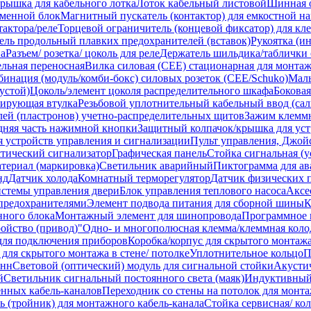
рышка для кабельного лотка
Лоток кабельный листовой
Шинная о
менной блок
Магнитный пускатель (контактор) для емкостной на
тактора/реле
Торцевой ограничитель (концевой фиксатор) для к
ель продольный плавких предохранителей (вставок)
Рукоятка (и
а
Разъем/ розетка/ цоколь для реле
Держатель шильдика/таблички 
ельная переносная
Вилка силовая (CEE) стационарная для монта
инация (модуль/комби-бокс) силовых розеток (CEE/Schuko)
Малы
устой)
Цоколь/элемент цоколя распределительного шкафа
Боковая
лирующая втулка
Резьбовой уплотнительный кабельный ввод (сал
лей (пластронов) учетно-распределительных щитов
Зажим клемм
дняя часть нажимной кнопки
Защитный колпачок/крышка для уст
я устройств управления и сигнализации
Пульт управления, Джой
тический сигнализатор
Графическая панель
Стойка сигнальная (у
териал (маркировка)
Светильник аварийный
Пиктограмма для ав
нд
Датчик холода
Комнатный терморегулятор
Датчик физических 
истемы управления двери
Блок управления теплового насоса
Аксе
 предохранителями
Элемент подвода питания для сборной шины
К
ного блока
Монтажный элемент для шинопровода
Программное 
ойство (привод)"
Одно- и многополюсная клемма/клеммная коло
 для подключения приборов
Коробка/корпус для скрытого монтажа
для скрытого монтажа в стене/ потолке
Уплотнительное кольцо
П
онн
Световой (оптический) модуль для сигнальной стойки
Акусти
й
Светильник сигнальный постоянного света (маяк)
Индуктивный
енных кабель-каналов
Переходник со стены на потолок для монта
ь (тройник) для монтажного кабель-канала
Стойка сервисная/ ко