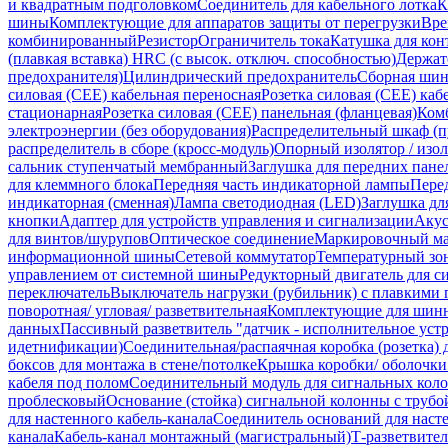
и квадратным подголовком
Соединитель для кабельного лотка
К
шины
Комплектующие для аппаратов защиты от перегрузки
Вре
комбинированный
Резистор
Ограничитель тока
Катушка для кон
(плавкая вставка) HRC (с высок. отключ. способностью)
Держат
предохранителя)
Цилиндрический предохранитель
Сборная шин
силовая (CEE) кабельная переносная
Розетка силовая (CEE) каб
стационарная
Розетка силовая (CEE) панельная (фланцевая)
Комб
электроэнергии (без оборудования)
Распределительный шкаф (п
распределитель в сборе (кросс-модуль)
Опорный изолятор / изо
сальник ступенчатый мембранный
Заглушка для передних пане
для клеммного блока
Передняя часть индикаторной лампы
Пере
индикаторная (сменная)
Лампа светодиодная (LED)
Заглушка дл
кнопки
Адаптер для устройств управления и сигнализации
Акус
для винтов/шурупов
Оптическое соединение
Маркировочный ма
информационной шины
Сетевой коммутатор
Температурный зо
управлением от системной шины
Редукторный двигатель для с
переключатель
Выключатель нагрузки (рубильник) с плавкими
поворотная/ угловая/ разветвительная
Комплектующие для шинн
данных
Пассивный разветвитель "датчик - исполнительное устр
идетнификации)
Соединительная/распаячная коробка (розетка)
боксов для монтажа в стене/потолке
Крышка коробки/ оболочки 
кабеля под полом
Соединительный модуль для сигнальных кол
проблесковый
Основание (стойка) сигнальной колонны с трубо
для настенного кабель-канала
Соединитель оснований для наст
канала
Кабель-канал монтажный (магистральный)
Т-разветвител