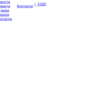
овости
+ ЕЩЕ
оманда
Контакты
тзывы
рьера
онтакты