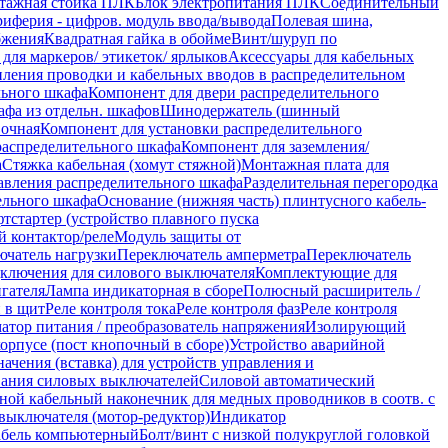
тажная стойка ПЛК
Блок электропитания ПЛК
Соединительный
иферия - цифров. модуль ввода/вывода
Полевая шина,
бжения
Квадратная гайка в обойме
Винт/шуруп по
 для маркеров/ этикеток/ ярлыков
Аксессуары для кабельных
пления проводки и кабельных вводов в распределительном
льного шкафа
Компонент для двери распределительного
афа из отдельн. шкафов
Шинодержатель (шинный
вочная
Компонент для установки распределительного
распределительного шкафа
Компонент для заземления/
а
Стяжка кабельная (хомут стяжной)
Монтажная плата для
авления распределительного шкафа
Разделительная перегородка
ельного шкафа
Основание (нижняя часть) плинтусного кабель-
тстартер (устройство плавного пуска
 контактор/реле
Модуль защиты от
ючатель нагрузки
Переключатель амперметра
Переключатель
ключения для силового выключателя
Комплектующие для
гателя
Лампа индикаторная в сборе
Полюсный расширитель /
 в щит
Реле контроля тока
Реле контроля фаз
Реле контроля
атор питания / преобразователь напряжения
Изолирующий
орпусе (пост кнопочный в сборе)
Устройство аварийной
ачения (вставка) для устройств управления и
ания силовых выключателей
Силовой автоматический
ой кабельный наконечник для медных проводников в соотв. с
выключателя (мотор-редуктор)
Индикатор
бель компьютерный
Болт/винт с низкой полукруглой головкой