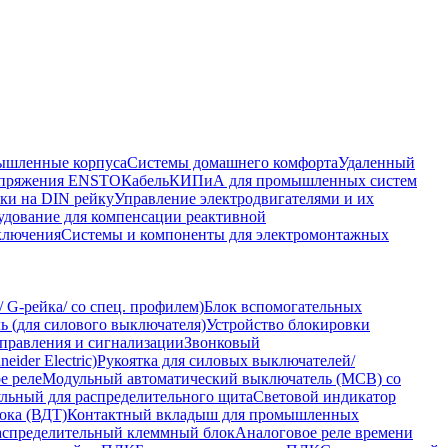
шленные корпуса
Системы домашнего комфорта
Удаленный
напряжения ENSTO
Кабель
КИПиА для промышленных систем
ки на DIN рейку
Управление электродвигателями и их
удование для компенсации реактивной
ключения
Системы и компоненты для электромонтажных
 G-рейка/ со спец. профилем)
Блок вспомогательных
 (для силового выключателя)
Устройство блокировки
правления и сигнализации
Звонковый
ider Electric)
Рукоятка для силовых выключателей/
е реле
Модульный автоматический выключатель (MCB) со
льный для распределительного щита
Световой индикатор
ока (ВДТ)
Контактный вкладыш для промышленных
аспределительный клеммный блок
Аналоговое реле времени