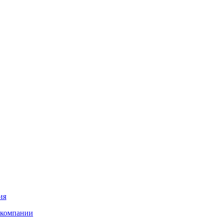
ия
 компании