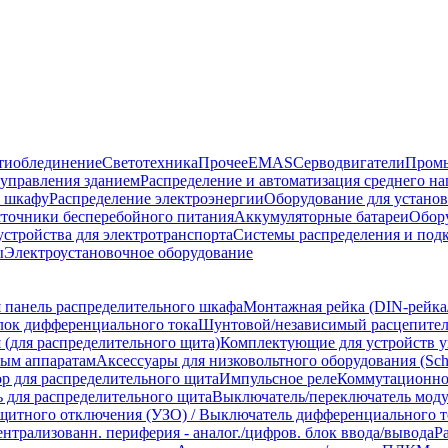
тиоблединение
Светотехника
Прочее
EMAS
Cерводвигатели
Промы
управления зданием
Распределение и автоматизация среднего 
в шкафу
Распределение электроэнергии
Оборудование для установ
точники бесперебойного питания
Аккумуляторные батареи
Обор
устройства для электротранспорта
Системы распределения и под
ы
Электроустановочное оборудование
 панель распределительного шкафа
Монтажная рейка (DIN-рейка/
лок дифференциального тока
Шунтовой/независимый расцепитель
 (для распределительного щита)
Комплектующие для устройств у
ным аппаратам
Аксессуары для низковольтного оборудования (Schne
р для распределительного щита
Импульсное реле
Коммутационно
 для распределительного щита
Выключатель/переключатель моду
ащитного отключения (УЗО) / Выключатель дифференциального т
нтрализованн. периферия - аналог./цифров. блок ввода/вывода
Р