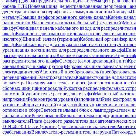
(таймер) для распределительного щита
Система централизованн
кабель ПЛК
Полевая шина, децентрализованная периферия - ана
децентрализованная периферия - коммуникационный модуль
По
металлу
Крышка перфорированного кабель-канала
Кабель-кана
наконечников
Наконечник-гильза кабельный (втулочный)
Монта
шкафу
Фланцевая панель кабельного ввода для распределител
шкафа
Компонент для транспортировки распределительного шк
изолятор)
Шинный зажим (терминал)
Кабельный органайзер дл
шкафа
Коробка/корпус для наружного монтажа на стену/потоло
уравнивания потенциалов для распределительного шкафа
Шина 
распределительного щита
Крышка/ панель заполнения/ иденти
распределительного шкафа
Саморез (самонарезающий винт)
Кре
канала
Корпус шкафа (пустой)
Верхняя крышка/ панель/ элемен
электродвигателя)
Частотный преобразователь (преобразователь
перенапряжений
Электродвигатель
Комплектующие для частотн
вольтметра
Передняя часть селекторного (многопозиционного) 
сборных шин (шинопровода)
Рукоятка распределительных устр
клеммный удлинитель / распределитель фаз
Магнитный датчик
напряжения
Реле контроля уровня (наполнения)
Реле контроля ч
усилитель
Корпус (пустой) для устройств управления и сигнал
остановки в сборе
Светосигнальный блок с ламподержателем дл
сигнализации
Реле времени
Фильтр системы кондиционирования
выключатель
Плата фазового разделителя для автоматических 
DIN 46235
Шасси (корзина) для силового выключателя
Расцепит
срабатывания
Выключатель-разъединитель нагрузки
Патч-корд 