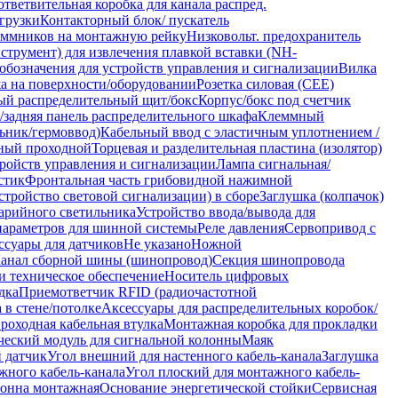
тветвительная коробка для канала распред.
грузки
Контакторный блок/ пускатель
леммников на монтажную рейку
Низковольт. предохранитель
нструмент) для извлечения плавкой вставки (NH-
обозначения для устройств управления и сигнализации
Вилка
жа на поверхности/оборудовании
Розетка силовая (CEE)
й распределительный щит/бокс
Корпус/бокс под счетчик
/задняя панель распределительного шкафа
Клеммный
ьник/гермоввод)
Кабельный ввод с эластичным уплотнением /
ный проходной
Торцевая и разделительная пластина (изолятор)
ройств управления и сигнализации
Лампа сигнальная/
стик
Фронтальная часть грибовидной нажимной
стройство световой сигнализации) в сборе
Заглушка (колпачок)
арийного светильника
Устройство ввода/вывода для
параметров для шинной системы
Реле давления
Сервопривод с
ссуары для датчиков
Не указано
Ножной
анал сборной шины (шинопровод)
Секция шинопровода
и техническое обеспечение
Носитель цифровых
дка
Приемответчик RFID (радиочастотной
 в стене/потолке
Аксессуары для распределительных коробок/
роходная кабельная втулка
Монтажная коробка для прокладки
ческий модуль для сигнальной колонны
Маяк
 датчик
Угол внешний для настенного кабель-канала
Заглушка
жного кабель-канала
Угол плоский для монтажного кабель-
лонна монтажная
Основание энергетической стойки
Сервисная