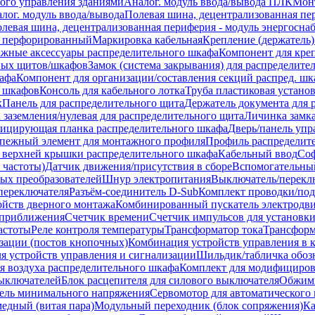
ого управления зданиями
Аналог. модуль ввода/вывода ПЛК
Мон
лог. модуль ввода/вывода
Полевая шина, децентрализованная пер
левая шина, децентрализованная периферия - модуль энергосна
л перфорированный
Маркировка кабельная
Крепление (держатель)
жные аксессуары распределительного шкафа
Компонент для кре
ьных щитов/шкафов
Замок (система закрывания) для распределите
афа
Компонент для организации/составления секций распред. шк
я шкафов
Консоль для кабельного лотка
Труба пластиковая устано
к
Панель для распределительного щита
Держатель документа для 
заземления/нулевая для распределительного щита
Личинка замк
фицирующая планка распределительного шкафа
Дверь/панель упр
пежный элемент для монтажного профиля
Профиль распределит
т верхней крышки распределительного шкафа
Кабельный ввод
Соф
 частоты)
Датчик движения/присутствия в сборе
Вспомогательный
ых преобразователей
Шнур электропитания
Выключатель/перекл
переключателя
Разъём-соединитель D-Sub
Комплект проводки/под
ойств дверного монтажа
Комбинированный пускатель электродви
 приближения
Счетчик времени
Счетчик импульсов для установки
астоты
Реле контроля температуры
Трансформатор тока
Трансформ
изации (постов кнопочных)
Комбинация устройств управления в к
я устройств управления и сигнализации
Шильдик/табличка обозн
 воздуха распределительного шкафа
Комплект для модифициров
выключателей
Блок расцепителя для силового выключателя
Обжимн
ель минимального напряжения
Сервомотор для автоматического 
медный (витая пара)
Модульный переходник (блок сопряжения)
Ка