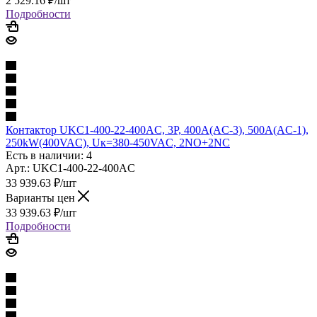
2 529.16
₽
/шт
Подробности
Контактор UKC1-400-22-400AC, 3P, 400A(AC-3), 500A(AC-1),
250kW(400VAC), Uк=380-450VAC, 2NO+2NC
Есть в наличии: 4
Арт.: UKC1-400-22-400AC
33 939.63
₽
/шт
Варианты цен
33 939.63
₽
/шт
Подробности