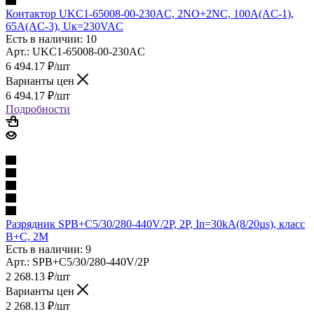
Контактор UKC1-65008-00-230AC, 2NO+2NC, 100A(AC-1),
65A(AC-3), Uк=230VAC
Есть в наличии: 10
Арт.: UKC1-65008-00-230AC
6 494.17
₽
/шт
Варианты цен
6 494.17
₽
/шт
Подробности
Разрядник SPB+C5/30/280-440V/2P, 2P, In=30kA(8/20µs), класс
B+C, 2M
Есть в наличии: 9
Арт.: SPB+C5/30/280-440V/2P
2 268.13
₽
/шт
Варианты цен
2 268.13
₽
/шт