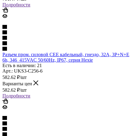
Подробности
Разъем пром. силовой CEE кабельный, гнездо, 32A, 3P+N+E
6h, 346_415VAC 50/60Hz, IP67, серия Hexie
Есть в наличии: 21
Арт.: UKS3-C256-6
582.62
₽
/шт
Варианты цен
582.62
₽
/шт
Подробности