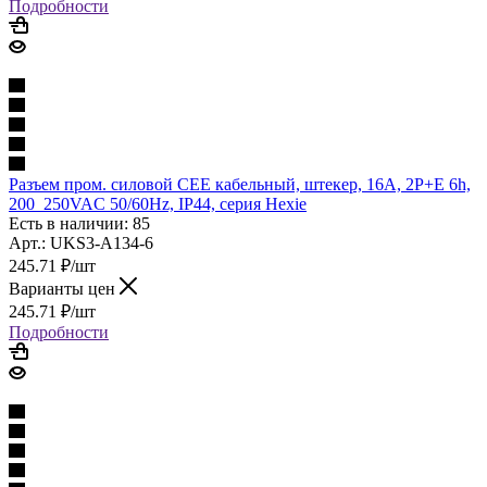
Подробности
Разъем пром. силовой CEE кабельный, штекер, 16A, 2P+E 6h,
200_250VAC 50/60Hz, IP44, серия Hexie
Есть в наличии: 85
Арт.: UKS3-A134-6
245.71
₽
/шт
Варианты цен
245.71
₽
/шт
Подробности