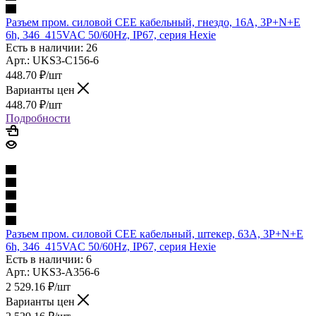
Разъем пром. силовой CEE кабельный, гнездо, 16A, 3P+N+E
6h, 346_415VAC 50/60Hz, IP67, серия Hexie
Есть в наличии: 26
Арт.: UKS3-C156-6
448.70
₽
/шт
Варианты цен
448.70
₽
/шт
Подробности
Разъем пром. силовой CEE кабельный, штекер, 63A, 3P+N+E
6h, 346_415VAC 50/60Hz, IP67, серия Hexie
Есть в наличии: 6
Арт.: UKS3-A356-6
2 529.16
₽
/шт
Варианты цен