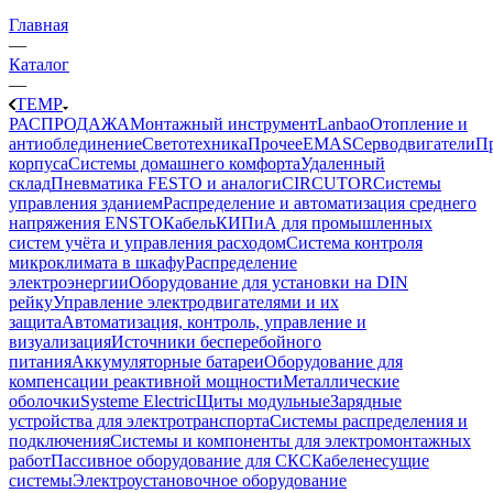
Главная
—
Каталог
—
TEMP
РАСПРОДАЖА
Монтажный инструмент
Lanbao
Отопление и
антиоблединение
Светотехника
Прочее
EMAS
Cерводвигатели
П
корпуса
Системы домашнего комфорта
Удаленный
склад
Пневматика FESTO и аналоги
CIRCUTOR
Системы
управления зданием
Распределение и автоматизация среднего
напряжения ENSTO
Кабель
КИПиА для промышленных
систем учёта и управления расходом
Система контроля
микроклимата в шкафу
Распределение
электроэнергии
Оборудование для установки на DIN
рейку
Управление электродвигателями и их
защита
Автоматизация, контроль, управление и
визуализация
Источники бесперебойного
питания
Аккумуляторные батареи
Оборудование для
компенсации реактивной мощности
Металлические
оболочки
Systeme Electric
Щиты модульные
Зарядные
устройства для электротранспорта
Системы распределения и
подключения
Системы и компоненты для электромонтажных
работ
Пассивное оборудование для СКС
Кабеленесущие
системы
Электроустановочное оборудование