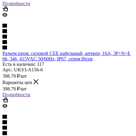
Подробности
Разъем пром. силовой CEE кабельный, штекер, 16A, 3P+N+E
6h, 346_415VAC 50/60Hz, IP67, серия Hexie
Есть в наличии: 117
Арт.: UKS3-A156-6
398.79
₽
/шт
Варианты цен
398.79
₽
/шт
Подробности