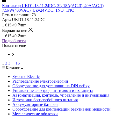
Контактор UKD1-18-11-24DC, 3P, 18A(AC-3), 40A(AC-1),
7.5kW(400VAC), Uк=24VDC, 1NO+1NC
Есть в наличии: 78
Арт.: UKD1-18-11-24DC
1 615.49
₽
/шт
Варианты цен
1 615.49
₽
/шт
Подробности
Показать еще
1
2
3
...
16
Каталог
Systeme Electric
Распределение электроэнергии
Оборудование для установки на DIN рейку
Управление электродвигателями и их защита
Автоматизация, контроль, управление и визуализация
Источники бесперебойного питания
Аккумуляторные батареи
Оборудование для компенсации реактивной мощности
Металлические оболочки