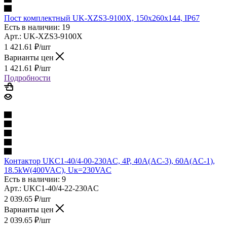
Пост комплектный UK-XZS3-9100X, 150x260x144, IP67
Есть в наличии: 19
Арт.: UK-XZS3-9100X
1 421.61
₽
/шт
Варианты цен
1 421.61
₽
/шт
Подробности
Контактор UKC1-40/4-00-230AC, 4P, 40A(AC-3), 60A(AC-1),
18.5kW(400VAC), Uк=230VAC
Есть в наличии: 9
Арт.: UKC1-40/4-22-230AC
2 039.65
₽
/шт
Варианты цен
2 039.65
₽
/шт