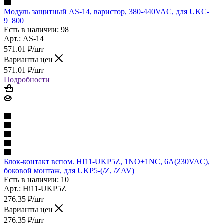
Модуль защитный AS-14, варистор, 380-440VAC, для UKC-
9_800
Есть в наличии: 98
Арт.: AS-14
571.01
₽
/шт
Варианты цен
571.01
₽
/шт
Подробности
Блок-контакт вспом. HI11-UKP5Z, 1NO+1NC, 6A(230VAC),
боковой монтаж, для UKP5-(/Z, /ZAV)
Есть в наличии: 10
Арт.: Hi11-UKP5Z
276.35
₽
/шт
Варианты цен
276.35
₽
/шт