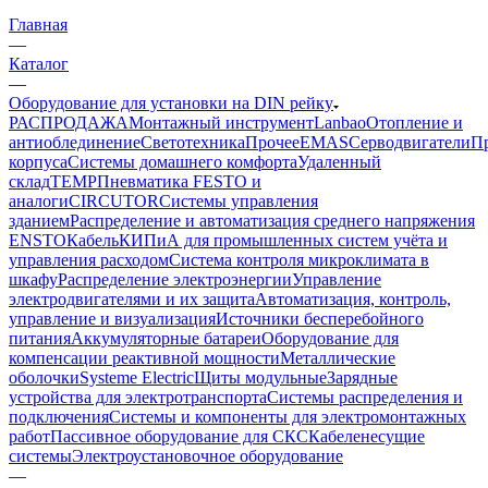
Главная
—
Каталог
—
Оборудование для установки на DIN рейку
РАСПРОДАЖА
Монтажный инструмент
Lanbao
Отопление и
антиоблединение
Светотехника
Прочее
EMAS
Cерводвигатели
П
корпуса
Системы домашнего комфорта
Удаленный
склад
TEMP
Пневматика FESTO и
аналоги
CIRCUTOR
Системы управления
зданием
Распределение и автоматизация среднего напряжения
ENSTO
Кабель
КИПиА для промышленных систем учёта и
управления расходом
Система контроля микроклимата в
шкафу
Распределение электроэнергии
Управление
электродвигателями и их защита
Автоматизация, контроль,
управление и визуализация
Источники бесперебойного
питания
Аккумуляторные батареи
Оборудование для
компенсации реактивной мощности
Металлические
оболочки
Systeme Electric
Щиты модульные
Зарядные
устройства для электротранспорта
Системы распределения и
подключения
Системы и компоненты для электромонтажных
работ
Пассивное оборудование для СКС
Кабеленесущие
системы
Электроустановочное оборудование
—