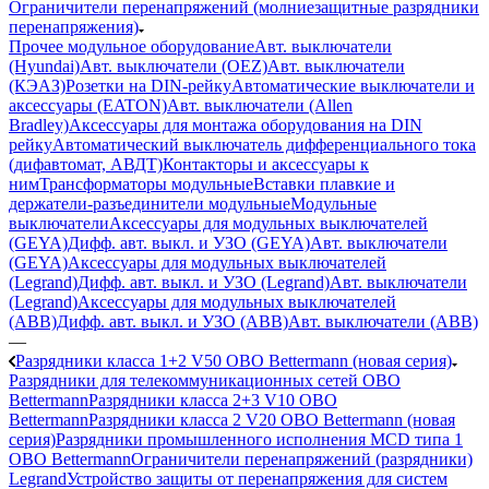
Ограничители перенапряжений (молниезащитные разрядники
перенапряжения)
Прочее модульное оборудование
Авт. выключатели
(Hyundai)
Авт. выключатели (OEZ)
Авт. выключатели
(КЭАЗ)
Розетки на DIN-рейку
Автоматические выключатели и
аксессуары (EATON)
Авт. выключатели (Allen
Bradley)
Аксессуары для монтажа оборудования на DIN
рейку
Автоматический выключатель дифференциального тока
(дифавтомат, АВДТ)
Контакторы и аксессуары к
ним
Трансформаторы модульные
Вставки плавкие и
держатели-разъединители модульные
Модульные
выключатели
Аксессуары для модульных выключателей
(GEYA)
Дифф. авт. выкл. и УЗО (GEYA)
Авт. выключатели
(GEYA)
Аксессуары для модульных выключателей
(Legrand)
Дифф. авт. выкл. и УЗО (Legrand)
Авт. выключатели
(Legrand)
Аксессуары для модульных выключателей
(ABB)
Дифф. авт. выкл. и УЗО (ABB)
Авт. выключатели (ABB)
—
Разрядники класса 1+2 V50 OBO Bettermann (новая серия)
Разрядники для телекоммуникационных сетей OBO
Bettermann
Разрядники класса 2+3 V10 OBO
Bettermann
Разрядники класса 2 V20 OBO Bettermann (новая
серия)
Разрядники промышленного исполнения MCD типа 1
OBO Bettermann
Ограничители перенапряжений (разрядники)
Legrand
Устройство защиты от перенапряжения для систем