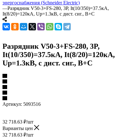
энергоснабжения (Schneider Electric)
—
Разрядник V50-3+FS-280, 3P, It(10/350)=37.5кА,
It(8/20)=120кА, Up=1.3кВ, с дист. сиг., B+C
Разрядник V50-3+FS-280, 3P,
It(10/350)=37.5кА, It(8/20)=120кА,
Up=1.3кВ, с дист. сиг., B+C
Артикул:
5093516
32 718.63
₽
/шт
Варианты цен
32 718.63
₽
/шт