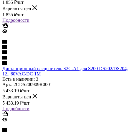
1 855
₽
/шт
Варианты цен
1 855
₽
/шт
Подробности
Дистанционный расцепитель S2C-A1 для S200 DS202/DS204,
12...60VAC/DC 1M
Есть в наличии: 3
Арт.: 2CDS200909R0001
5 433.19
₽
/шт
Варианты цен
5 433.19
₽
/шт
Подробности