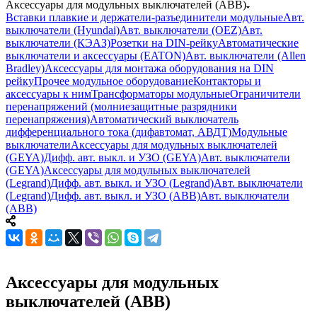
Аксессуары для модульных выключателей (ABB)
Вставки плавкие и держатели-разъединители модульные
Авт.
выключатели (Hyundai)
Авт. выключатели (OEZ)
Авт.
выключатели (КЭАЗ)
Розетки на DIN-рейку
Автоматические
выключатели и аксессуары (EATON)
Авт. выключатели (Allen
Bradley)
Аксессуары для монтажа оборудования на DIN
рейку
Прочее модульное оборудование
Контакторы и
аксессуары к ним
Трансформаторы модульные
Ограничители
перенапряжений (молниезащитные разрядники
перенапряжения)
Автоматический выключатель
дифференциального тока (дифавтомат, АВДТ)
Модульные
выключатели
Аксессуары для модульных выключателей
(GEYA)
Дифф. авт. выкл. и УЗО (GEYA)
Авт. выключатели
(GEYA)
Аксессуары для модульных выключателей
(Legrand)
Дифф. авт. выкл. и УЗО (Legrand)
Авт. выключатели
(Legrand)
Дифф. авт. выкл. и УЗО (ABB)
Авт. выключатели
(ABB)
Аксессуары для модульных
выключателей (ABB)