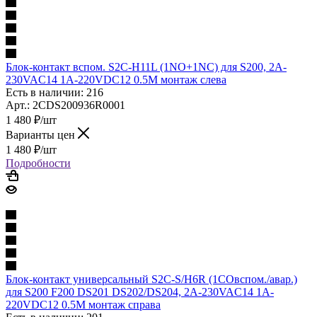
Блок-контакт вспом. S2C-H11L (1NO+1NC) для S200, 2A-
230VAC14 1A-220VDC12 0.5M монтаж слева
Есть в наличии: 216
Арт.: 2CDS200936R0001
1 480
₽
/шт
Варианты цен
1 480
₽
/шт
Подробности
Блок-контакт универсальный S2C-S/H6R (1COвспом./авар.)
для S200 F200 DS201 DS202/DS204, 2A-230VAC14 1A-
220VDC12 0.5M монтаж справа