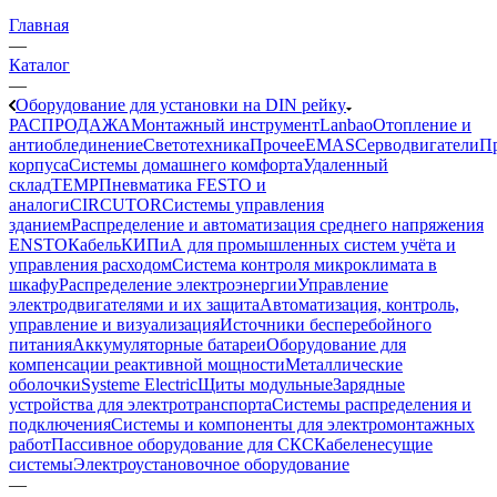
Главная
—
Каталог
—
Оборудование для установки на DIN рейку
РАСПРОДАЖА
Монтажный инструмент
Lanbao
Отопление и
антиоблединение
Светотехника
Прочее
EMAS
Cерводвигатели
П
корпуса
Системы домашнего комфорта
Удаленный
склад
TEMP
Пневматика FESTO и
аналоги
CIRCUTOR
Системы управления
зданием
Распределение и автоматизация среднего напряжения
ENSTO
Кабель
КИПиА для промышленных систем учёта и
управления расходом
Система контроля микроклимата в
шкафу
Распределение электроэнергии
Управление
электродвигателями и их защита
Автоматизация, контроль,
управление и визуализация
Источники бесперебойного
питания
Аккумуляторные батареи
Оборудование для
компенсации реактивной мощности
Металлические
оболочки
Systeme Electric
Щиты модульные
Зарядные
устройства для электротранспорта
Системы распределения и
подключения
Системы и компоненты для электромонтажных
работ
Пассивное оборудование для СКС
Кабеленесущие
системы
Электроустановочное оборудование
—