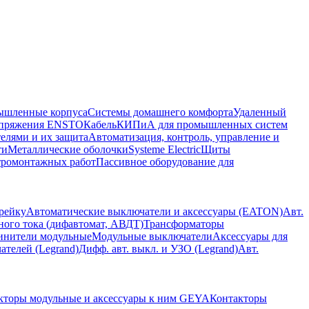
шленные корпуса
Системы домашнего комфорта
Удаленный
напряжения ENSTO
Кабель
КИПиА для промышленных систем
елями и их защита
Автоматизация, контроль, управление и
ти
Металлические оболочки
Systeme Electric
Щиты
тромонтажных работ
Пассивное оборудование для
рейку
Автоматические выключатели и аксессуары (EATON)
Авт.
ого тока (дифавтомат, АВДТ)
Трансформаторы
динители модульные
Модульные выключатели
Аксессуары для
телей (Legrand)
Дифф. авт. выкл. и УЗО (Legrand)
Авт.
кторы модульные и аксессуары к ним GEYA
Контакторы