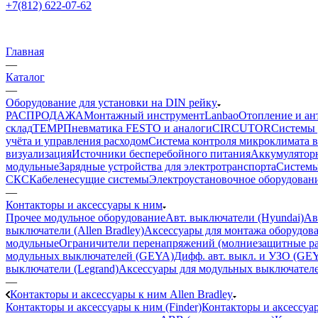
+7(812) 622-07-62
Главная
—
Каталог
—
Оборудование для установки на DIN рейку
РАСПРОДАЖА
Монтажный инструмент
Lanbao
Отопление и ан
склад
TEMP
Пневматика FESTO и аналоги
CIRCUTOR
Системы 
учёта и управления расходом
Система контроля микроклимата 
визуализация
Источники бесперебойного питания
Аккумулятор
модульные
Зарядные устройства для электротранспорта
Системы
СКС
Кабеленесущие системы
Электроустановочное оборудован
—
Контакторы и аксессуары к ним
Прочее модульное оборудование
Авт. выключатели (Hyundai)
Ав
выключатели (Allen Bradley)
Аксессуары для монтажа оборудов
модульные
Ограничители перенапряжений (молниезащитные ра
модульных выключателей (GEYA)
Дифф. авт. выкл. и УЗО (GE
выключатели (Legrand)
Аксессуары для модульных выключател
—
Контакторы и аксессуары к ним Allen Bradley
Контакторы и аксессуары к ним (Finder)
Контакторы и аксессуа