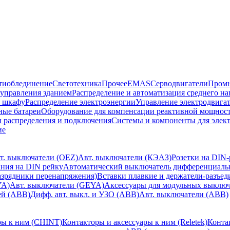
тиоблединение
Светотехника
Прочее
EMAS
Cерводвигатели
Промы
управления зданием
Распределение и автоматизация среднего 
в шкафу
Распределение электроэнергии
Управление электродвигат
ные батареи
Оборудование для компенсации реактивной мощнос
 распределения и подключения
Системы и компоненты для элек
ие
т. выключатели (OEZ)
Авт. выключатели (КЭАЗ)
Розетки на DIN-
ания на DIN рейку
Автоматический выключатель дифференциальн
зрядники перенапряжения)
Вставки плавкие и держатели-разъе
YA)
Авт. выключатели (GEYA)
Аксессуары для модульных выключа
ей (ABB)
Дифф. авт. выкл. и УЗО (ABB)
Авт. выключатели (ABB)
ры к ним (CHINT)
Контакторы и аксессуары к ним (Reletek)
Конта