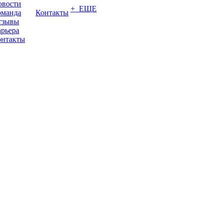
овости
+ ЕЩЕ
оманда
Контакты
тзывы
рьера
онтакты