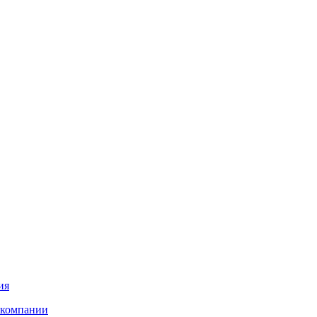
ия
 компании