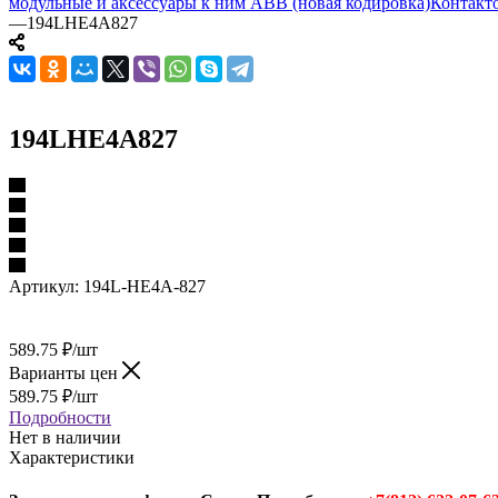
модульные и аксессуары к ним ABB (новая кодировка)
Контакто
—
194LHE4A827
194LHE4A827
Артикул:
194L-HE4A-827
589.75
₽
/шт
Варианты цен
589.75
₽
/шт
Подробности
Нет в наличии
Характеристики