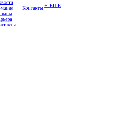
овости
+ ЕЩЕ
оманда
Контакты
тзывы
рьера
онтакты