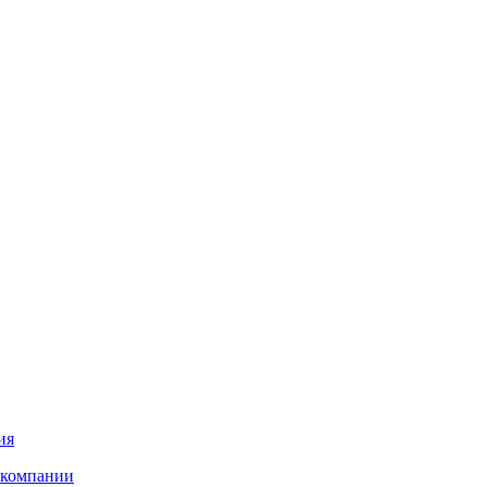
ия
 компании