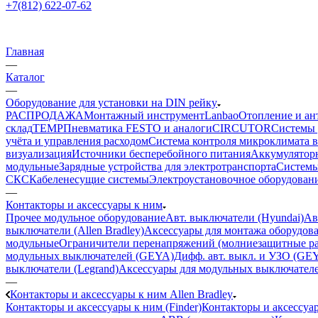
+7(812) 622-07-62
Главная
—
Каталог
—
Оборудование для установки на DIN рейку
РАСПРОДАЖА
Монтажный инструмент
Lanbao
Отопление и ан
склад
TEMP
Пневматика FESTO и аналоги
CIRCUTOR
Системы 
учёта и управления расходом
Система контроля микроклимата 
визуализация
Источники бесперебойного питания
Аккумулятор
модульные
Зарядные устройства для электротранспорта
Системы
СКС
Кабеленесущие системы
Электроустановочное оборудован
—
Контакторы и аксессуары к ним
Прочее модульное оборудование
Авт. выключатели (Hyundai)
Ав
выключатели (Allen Bradley)
Аксессуары для монтажа оборудов
модульные
Ограничители перенапряжений (молниезащитные ра
модульных выключателей (GEYA)
Дифф. авт. выкл. и УЗО (GE
выключатели (Legrand)
Аксессуары для модульных выключател
—
Контакторы и аксессуары к ним Allen Bradley
Контакторы и аксессуары к ним (Finder)
Контакторы и аксессуа