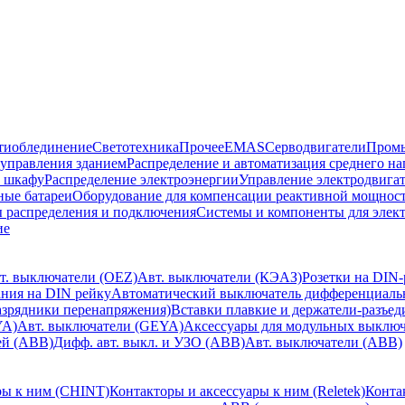
тиоблединение
Светотехника
Прочее
EMAS
Cерводвигатели
Промы
управления зданием
Распределение и автоматизация среднего 
в шкафу
Распределение электроэнергии
Управление электродвигат
ные батареи
Оборудование для компенсации реактивной мощнос
 распределения и подключения
Системы и компоненты для элек
ие
т. выключатели (OEZ)
Авт. выключатели (КЭАЗ)
Розетки на DIN-
ания на DIN рейку
Автоматический выключатель дифференциальн
зрядники перенапряжения)
Вставки плавкие и держатели-разъе
YA)
Авт. выключатели (GEYA)
Аксессуары для модульных выключа
ей (ABB)
Дифф. авт. выкл. и УЗО (ABB)
Авт. выключатели (ABB)
ры к ним (CHINT)
Контакторы и аксессуары к ним (Reletek)
Конта