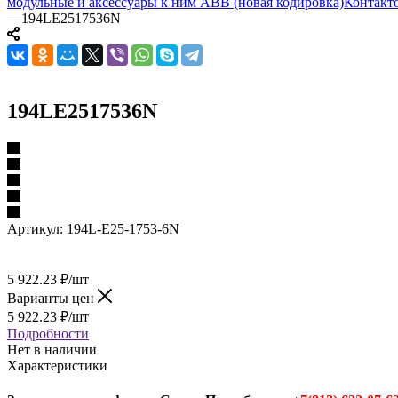
модульные и аксессуары к ним ABB (новая кодировка)
Контакто
—
194LE2517536N
194LE2517536N
Артикул:
194L-E25-1753-6N
5 922.23
₽
/шт
Варианты цен
5 922.23
₽
/шт
Подробности
Нет в наличии
Характеристики