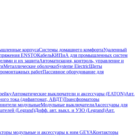
шленные корпуса
Системы домашнего комфорта
Удаленный
напряжения ENSTO
Кабель
КИПиА для промышленных систем
елями и их защита
Автоматизация, контроль, управление и
ти
Металлические оболочки
Systeme Electric
Щиты
тромонтажных работ
Пассивное оборудование для
рейку
Автоматические выключатели и аксессуары (EATON)
Авт.
ого тока (дифавтомат, АВДТ)
Трансформаторы
динители модульные
Модульные выключатели
Аксессуары для
телей (Legrand)
Дифф. авт. выкл. и УЗО (Legrand)
Авт.
кторы модульные и аксессуары к ним GEYA
Контакторы