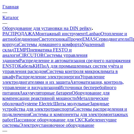
Главная
—
Каталог
—
Оборудование для установки на DIN рейку
РАСПРОДАЖА
Монтажный инструмент
Lanbao
Отопление и
антиоблединение
Светотехника
Прочее
EMAS
Cерводвигатели
П
корпуса
Системы домашнего комфорта
Удаленный
склад
TEMP
Пневматика FESTO и
аналоги
CIRCUTOR
Системы управления
зданием
Распределение и автоматизация среднего напряжения
ENSTO
Кабель
КИПиА для промышленных систем учёта и
управления расходом
Система контроля микроклимата в
шкафу
Распределение электроэнергии
Управление
электродвигателями и их защита
Автоматизация, контроль,
управление и визуализация
Источники бесперебойного
питания
Аккумуляторные батареи
Оборудование для
компенсации реактивной мощности
Металлические
оболочки
Systeme Electric
Щиты модульные
Зарядные
устройства для электротранспорта
Системы распределения и
подключения
Системы и компоненты для электромонтажных
работ
Пассивное оборудование для СКС
Кабеленесущие
системы
Электроустановочное оборудование
—