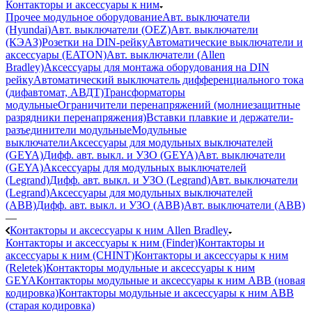
Контакторы и аксессуары к ним
Прочее модульное оборудование
Авт. выключатели
(Hyundai)
Авт. выключатели (OEZ)
Авт. выключатели
(КЭАЗ)
Розетки на DIN-рейку
Автоматические выключатели и
аксессуары (EATON)
Авт. выключатели (Allen
Bradley)
Аксессуары для монтажа оборудования на DIN
рейку
Автоматический выключатель дифференциального тока
(дифавтомат, АВДТ)
Трансформаторы
модульные
Ограничители перенапряжений (молниезащитные
разрядники перенапряжения)
Вставки плавкие и держатели-
разъединители модульные
Модульные
выключатели
Аксессуары для модульных выключателей
(GEYA)
Дифф. авт. выкл. и УЗО (GEYA)
Авт. выключатели
(GEYA)
Аксессуары для модульных выключателей
(Legrand)
Дифф. авт. выкл. и УЗО (Legrand)
Авт. выключатели
(Legrand)
Аксессуары для модульных выключателей
(ABB)
Дифф. авт. выкл. и УЗО (ABB)
Авт. выключатели (ABB)
—
Контакторы и аксессуары к ним Allen Bradley
Контакторы и аксессуары к ним (Finder)
Контакторы и
аксессуары к ним (CHINT)
Контакторы и аксессуары к ним
(Reletek)
Контакторы модульные и аксессуары к ним
GEYA
Контакторы модульные и аксессуары к ним ABB (новая
кодировка)
Контакторы модульные и аксессуары к ним ABB
(старая кодировка)