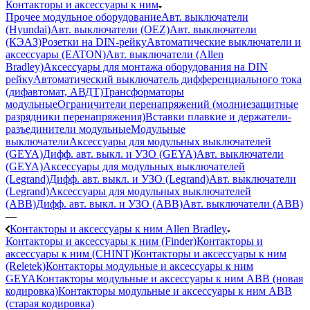
Контакторы и аксессуары к ним
Прочее модульное оборудование
Авт. выключатели
(Hyundai)
Авт. выключатели (OEZ)
Авт. выключатели
(КЭАЗ)
Розетки на DIN-рейку
Автоматические выключатели и
аксессуары (EATON)
Авт. выключатели (Allen
Bradley)
Аксессуары для монтажа оборудования на DIN
рейку
Автоматический выключатель дифференциального тока
(дифавтомат, АВДТ)
Трансформаторы
модульные
Ограничители перенапряжений (молниезащитные
разрядники перенапряжения)
Вставки плавкие и держатели-
разъединители модульные
Модульные
выключатели
Аксессуары для модульных выключателей
(GEYA)
Дифф. авт. выкл. и УЗО (GEYA)
Авт. выключатели
(GEYA)
Аксессуары для модульных выключателей
(Legrand)
Дифф. авт. выкл. и УЗО (Legrand)
Авт. выключатели
(Legrand)
Аксессуары для модульных выключателей
(ABB)
Дифф. авт. выкл. и УЗО (ABB)
Авт. выключатели (ABB)
—
Контакторы и аксессуары к ним Allen Bradley
Контакторы и аксессуары к ним (Finder)
Контакторы и
аксессуары к ним (CHINT)
Контакторы и аксессуары к ним
(Reletek)
Контакторы модульные и аксессуары к ним
GEYA
Контакторы модульные и аксессуары к ним ABB (новая
кодировка)
Контакторы модульные и аксессуары к ним ABB
(старая кодировка)