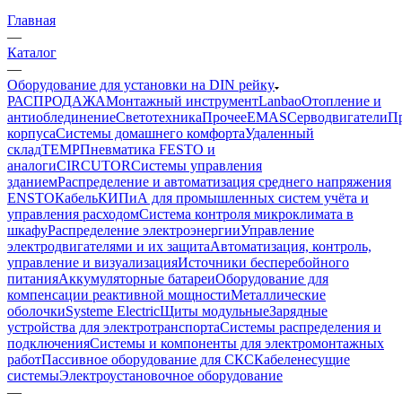
Главная
—
Каталог
—
Оборудование для установки на DIN рейку
РАСПРОДАЖА
Монтажный инструмент
Lanbao
Отопление и
антиоблединение
Светотехника
Прочее
EMAS
Cерводвигатели
П
корпуса
Системы домашнего комфорта
Удаленный
склад
TEMP
Пневматика FESTO и
аналоги
CIRCUTOR
Системы управления
зданием
Распределение и автоматизация среднего напряжения
ENSTO
Кабель
КИПиА для промышленных систем учёта и
управления расходом
Система контроля микроклимата в
шкафу
Распределение электроэнергии
Управление
электродвигателями и их защита
Автоматизация, контроль,
управление и визуализация
Источники бесперебойного
питания
Аккумуляторные батареи
Оборудование для
компенсации реактивной мощности
Металлические
оболочки
Systeme Electric
Щиты модульные
Зарядные
устройства для электротранспорта
Системы распределения и
подключения
Системы и компоненты для электромонтажных
работ
Пассивное оборудование для СКС
Кабеленесущие
системы
Электроустановочное оборудование
—