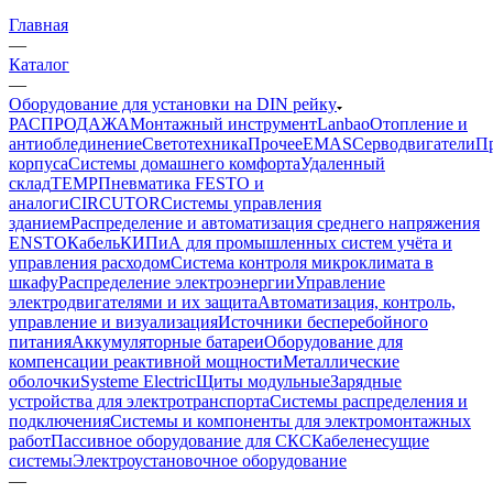
Главная
—
Каталог
—
Оборудование для установки на DIN рейку
РАСПРОДАЖА
Монтажный инструмент
Lanbao
Отопление и
антиоблединение
Светотехника
Прочее
EMAS
Cерводвигатели
П
корпуса
Системы домашнего комфорта
Удаленный
склад
TEMP
Пневматика FESTO и
аналоги
CIRCUTOR
Системы управления
зданием
Распределение и автоматизация среднего напряжения
ENSTO
Кабель
КИПиА для промышленных систем учёта и
управления расходом
Система контроля микроклимата в
шкафу
Распределение электроэнергии
Управление
электродвигателями и их защита
Автоматизация, контроль,
управление и визуализация
Источники бесперебойного
питания
Аккумуляторные батареи
Оборудование для
компенсации реактивной мощности
Металлические
оболочки
Systeme Electric
Щиты модульные
Зарядные
устройства для электротранспорта
Системы распределения и
подключения
Системы и компоненты для электромонтажных
работ
Пассивное оборудование для СКС
Кабеленесущие
системы
Электроустановочное оборудование
—