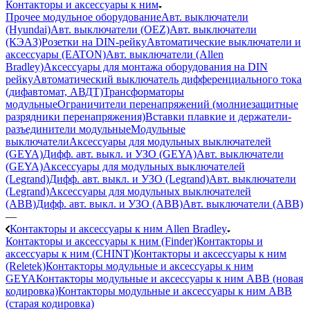
Контакторы и аксессуары к ним
Прочее модульное оборудование
Авт. выключатели
(Hyundai)
Авт. выключатели (OEZ)
Авт. выключатели
(КЭАЗ)
Розетки на DIN-рейку
Автоматические выключатели и
аксессуары (EATON)
Авт. выключатели (Allen
Bradley)
Аксессуары для монтажа оборудования на DIN
рейку
Автоматический выключатель дифференциального тока
(дифавтомат, АВДТ)
Трансформаторы
модульные
Ограничители перенапряжений (молниезащитные
разрядники перенапряжения)
Вставки плавкие и держатели-
разъединители модульные
Модульные
выключатели
Аксессуары для модульных выключателей
(GEYA)
Дифф. авт. выкл. и УЗО (GEYA)
Авт. выключатели
(GEYA)
Аксессуары для модульных выключателей
(Legrand)
Дифф. авт. выкл. и УЗО (Legrand)
Авт. выключатели
(Legrand)
Аксессуары для модульных выключателей
(ABB)
Дифф. авт. выкл. и УЗО (ABB)
Авт. выключатели (ABB)
—
Контакторы и аксессуары к ним Allen Bradley
Контакторы и аксессуары к ним (Finder)
Контакторы и
аксессуары к ним (CHINT)
Контакторы и аксессуары к ним
(Reletek)
Контакторы модульные и аксессуары к ним
GEYA
Контакторы модульные и аксессуары к ним ABB (новая
кодировка)
Контакторы модульные и аксессуары к ним ABB
(старая кодировка)