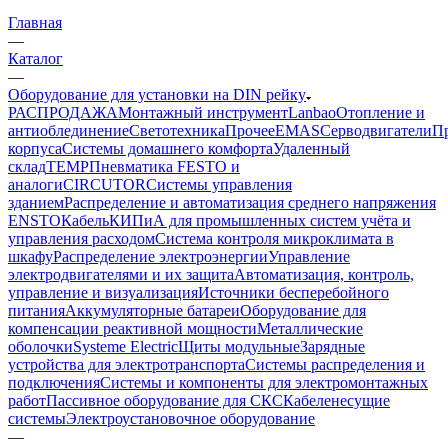
Главная
—
Каталог
—
Оборудование для установки на DIN рейку
РАСПРОДАЖА
Монтажный инструмент
Lanbao
Отопление и
антиоблединение
Светотехника
Прочее
EMAS
Cерводвигатели
П
корпуса
Системы домашнего комфорта
Удаленный
склад
TEMP
Пневматика FESTO и
аналоги
CIRCUTOR
Системы управления
зданием
Распределение и автоматизация среднего напряжения
ENSTO
Кабель
КИПиА для промышленных систем учёта и
управления расходом
Система контроля микроклимата в
шкафу
Распределение электроэнергии
Управление
электродвигателями и их защита
Автоматизация, контроль,
управление и визуализация
Источники бесперебойного
питания
Аккумуляторные батареи
Оборудование для
компенсации реактивной мощности
Металлические
оболочки
Systeme Electric
Щиты модульные
Зарядные
устройства для электротранспорта
Системы распределения и
подключения
Системы и компоненты для электромонтажных
работ
Пассивное оборудование для СКС
Кабеленесущие
системы
Электроустановочное оборудование
—