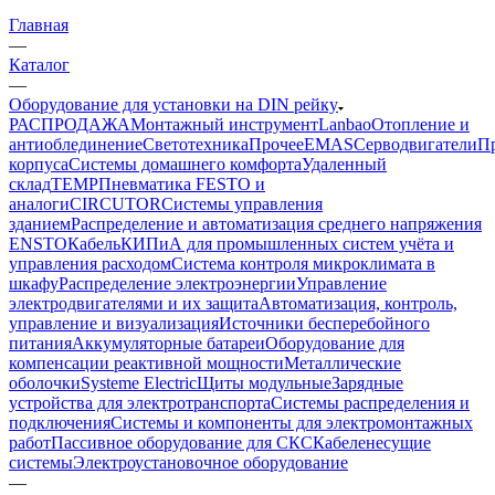
Главная
—
Каталог
—
Оборудование для установки на DIN рейку
РАСПРОДАЖА
Монтажный инструмент
Lanbao
Отопление и
антиоблединение
Светотехника
Прочее
EMAS
Cерводвигатели
П
корпуса
Системы домашнего комфорта
Удаленный
склад
TEMP
Пневматика FESTO и
аналоги
CIRCUTOR
Системы управления
зданием
Распределение и автоматизация среднего напряжения
ENSTO
Кабель
КИПиА для промышленных систем учёта и
управления расходом
Система контроля микроклимата в
шкафу
Распределение электроэнергии
Управление
электродвигателями и их защита
Автоматизация, контроль,
управление и визуализация
Источники бесперебойного
питания
Аккумуляторные батареи
Оборудование для
компенсации реактивной мощности
Металлические
оболочки
Systeme Electric
Щиты модульные
Зарядные
устройства для электротранспорта
Системы распределения и
подключения
Системы и компоненты для электромонтажных
работ
Пассивное оборудование для СКС
Кабеленесущие
системы
Электроустановочное оборудование
—