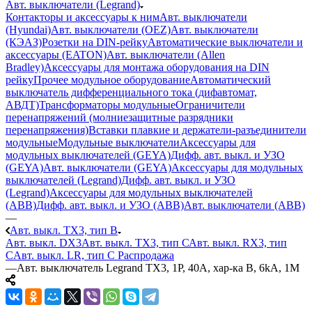
Авт. выключатели (Legrand)
Контакторы и аксессуары к ним
Авт. выключатели
(Hyundai)
Авт. выключатели (OEZ)
Авт. выключатели
(КЭАЗ)
Розетки на DIN-рейку
Автоматические выключатели и
аксессуары (EATON)
Авт. выключатели (Allen
Bradley)
Аксессуары для монтажа оборудования на DIN
рейку
Прочее модульное оборудование
Автоматический
выключатель дифференциального тока (дифавтомат,
АВДТ)
Трансформаторы модульные
Ограничители
перенапряжений (молниезащитные разрядники
перенапряжения)
Вставки плавкие и держатели-разъединители
модульные
Модульные выключатели
Аксессуары для
модульных выключателей (GEYA)
Дифф. авт. выкл. и УЗО
(GEYA)
Авт. выключатели (GEYA)
Аксессуары для модульных
выключателей (Legrand)
Дифф. авт. выкл. и УЗО
(Legrand)
Аксессуары для модульных выключателей
(ABB)
Дифф. авт. выкл. и УЗО (ABB)
Авт. выключатели (ABB)
—
Авт. выкл. TX3, тип B
Авт. выкл. DX3
Авт. выкл. TX3, тип С
Авт. выкл. RX3, тип
C
Авт. выкл. LR, тип С Распродажа
—
Авт. выключатель Legrand TX3, 1P, 40A, хар-ка B, 6kA, 1M