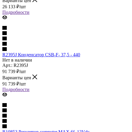
Варианты цен
26 133
₽
/шт
Подробности
R2395J Конденсатор CSB-F- 37,5 - 440
Нет в наличии
Арт.: R2395J
91 739
₽
/шт
Варианты цен
91 739
₽
/шт
Подробности
R10853 Регулятор computer MAX 6f_12Vdc