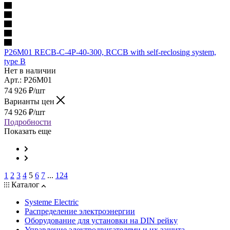
P26M01 RECB-C-4P-40-300, RCCB with self-reclosing system,
type B
Нет в наличии
Арт.: P26M01
74 926
₽
/шт
Варианты цен
74 926
₽
/шт
Подробности
Показать еще
1
2
3
4
5
6
7
...
124
Каталог
Systeme Electric
Распределение электроэнергии
Оборудование для установки на DIN рейку
Управление электродвигателями и их защита