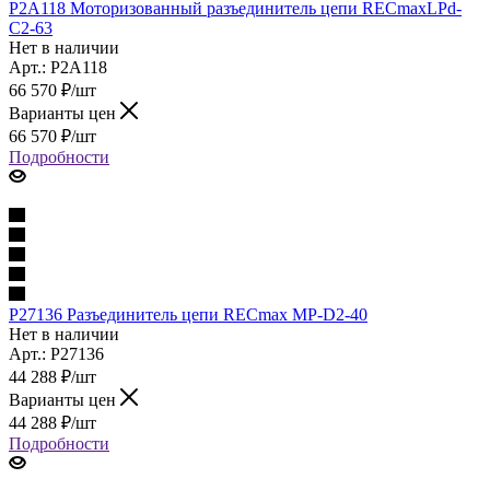
P2A118 Моторизованный разъединитель цепи RECmaxLPd-
C2-63
Нет в наличии
Арт.: P2A118
66 570
₽
/шт
Варианты цен
66 570
₽
/шт
Подробности
P27136 Разъединитель цепи RECmax MP-D2-40
Нет в наличии
Арт.: P27136
44 288
₽
/шт
Варианты цен
44 288
₽
/шт
Подробности