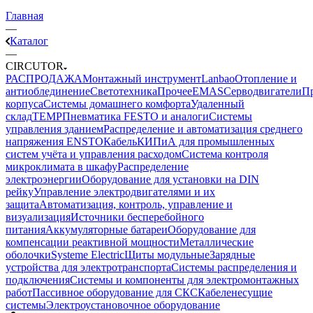
Главная
—
Каталог
—
CIRCUTOR
РАСПРОДАЖА
Монтажный инструмент
Lanbao
Отопление и
антиоблединение
Светотехника
Прочее
EMAS
Cерводвигатели
П
корпуса
Системы домашнего комфорта
Удаленный
склад
TEMP
Пневматика FESTO и аналоги
Системы
управления зданием
Распределение и автоматизация среднего
напряжения ENSTO
Кабель
КИПиА для промышленных
систем учёта и управления расходом
Система контроля
микроклимата в шкафу
Распределение
электроэнергии
Оборудование для установки на DIN
рейку
Управление электродвигателями и их
защита
Автоматизация, контроль, управление и
визуализация
Источники бесперебойного
питания
Аккумуляторные батареи
Оборудование для
компенсации реактивной мощности
Металлические
оболочки
Systeme Electric
Щиты модульные
Зарядные
устройства для электротранспорта
Системы распределения и
подключения
Системы и компоненты для электромонтажных
работ
Пассивное оборудование для СКС
Кабеленесущие
системы
Электроустановочное оборудование