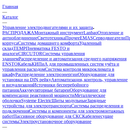
Главная
—
Каталог
—
Управление электродвигателями и их защита
РАСПРОДАЖА
Монтажный инструмент
Lanbao
Отопление и
антиоблединение
Светотехника
Прочее
EMAS
Cерводвигатели
П
корпуса
Системы домашнего комфорта
Удаленный
склад
TEMP
Пневматика FESTO и
аналоги
CIRCUTOR
Системы управления
зданием
Распределение и автоматизация среднего напряжения
ENSTO
Кабель
КИПиА для промышленных систем учёта и
управления расходом
Система контроля микроклимата в
шкафу
Распределение электроэнергии
Оборудование для
установки на DIN рейку
Автоматизация, контроль, управление
и визуализация
Источники бесперебойного
питания
Аккумуляторные батареи
Оборудование для
компенсации реактивной мощности
Металлические
оболочки
Systeme Electric
Щиты модульные
Зарядные
устройства для электротранспорта
Системы распределения и
подключения
Системы и компоненты для электромонтажных
работ
Пассивное оборудование для СКС
Кабеленесущие
системы
Электроустановочное оборудование
—