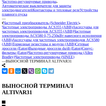
Частотно-регулируемые приводы
Автоматические выключатели для защиты
электродвигателей
Контакторы и тепловые реле
Устройства
плавного пуска
—
Частотный преобразователь (Schneider Electric)
Частотные электроприводы ACS355 (ABB)
Аксессуары для
частотных электроприводов ACS355 (ABB)
Частотные
электроприводы ACS580 0,75-250кВт навесного исполнения
(ABB)
Аксессуары для частотных электроприводов ACS580
(ABB)
Тормозные резисторы и модули (ABB)
Сетевые
дроссели (Eaton)
Выходные дроссели du/dt (Eaton)
Синус-
фильтры (Eaton)
Частотно-регулируемые приводы (Allen
Bradley)
Частотные электроприводы (SINEE)
—
ВЫНОСНОЙ ТЕРМИНАЛ ALTIVAR31
ВЫНОСНОЙ ТЕРМИНАЛ
ALTIVAR31