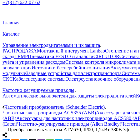
+7(812) 622-07-62
Главная
—
Каталог
—
Управление электродвигателями и их защита
РАСПРОДАЖА
Монтажный инструмент
Lanbao
Отопление и ан
склад
TEMP
Пневматика FESTO и аналоги
CIRCUTOR
Системы 
учёта и управления расходом
Система контроля микроклимата 
визуализация
Источники бесперебойного питания
Аккумулятор
модульные
Зарядные устройства для электротранспорта
Системы
СКС
Кабеленесущие системы
Электроустановочное оборудован
—
Частотно-регулируемые приводы
Автоматические выключатели для защиты электродвигателей
К
—
Частотный преобразователь (Schneider Electric)
Частотные электроприводы ACS355 (ABB)
Аксессуары для ча
(ABB)
Аксессуары для частотных электроприводов ACS580 (A
(Eaton)
Частотно-регулируемые приводы (Allen Bradley)
Частотн
—
Преобразователь частоты ATV630, IP00, 1,5кВт 380В 3ф