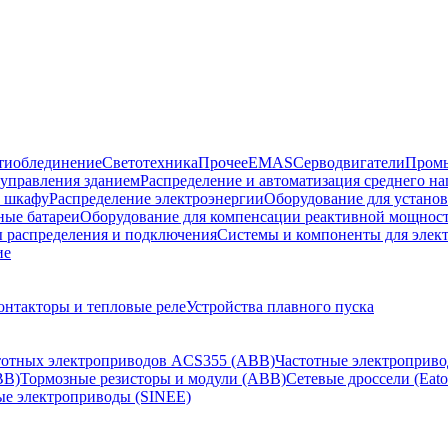
тиоблединение
Светотехника
Прочее
EMAS
Cерводвигатели
Промы
управления зданием
Распределение и автоматизация среднего 
в шкафу
Распределение электроэнергии
Оборудование для установ
ные батареи
Оборудование для компенсации реактивной мощнос
 распределения и подключения
Системы и компоненты для элек
ие
онтакторы и тепловые реле
Устройства плавного пуска
стотных электроприводов ACS355 (ABB)
Частотные электроприво
BB)
Тормозные резисторы и модули (ABB)
Сетевые дроссели (Eato
ые электроприводы (SINEE)