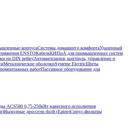
шленные корпуса
Системы домашнего комфорта
Удаленный
напряжения ENSTO
Кабель
КИПиА для промышленных систем
ки на DIN рейку
Автоматизация, контроль, управление и
ти
Металлические оболочки
Systeme Electric
Щиты
тромонтажных работ
Пассивное оборудование для
ды ACS580 0,75-250кВт навесного исполнения
n)
Выходные дроссели du/dt (Eaton)
Синус-фильтры