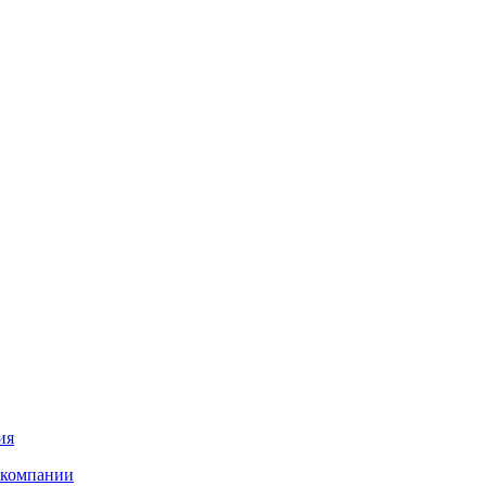
ия
 компании