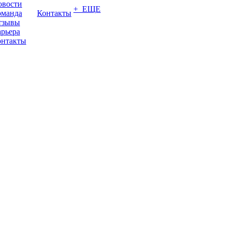
овости
+ ЕЩЕ
оманда
Контакты
тзывы
рьера
онтакты