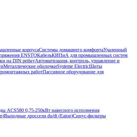
шленные корпуса
Системы домашнего комфорта
Удаленный
напряжения ENSTO
Кабель
КИПиА для промышленных систем
ки на DIN рейку
Автоматизация, контроль, управление и
ти
Металлические оболочки
Systeme Electric
Щиты
тромонтажных работ
Пассивное оборудование для
ды ACS580 0,75-250кВт навесного исполнения
n)
Выходные дроссели du/dt (Eaton)
Синус-фильтры