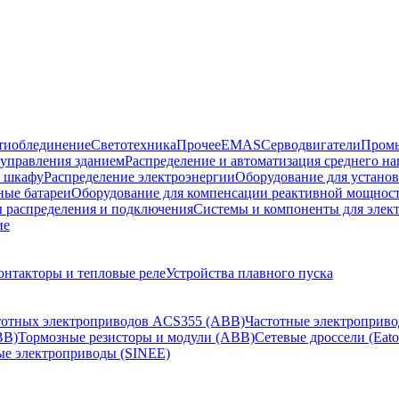
тиоблединение
Светотехника
Прочее
EMAS
Cерводвигатели
Промы
управления зданием
Распределение и автоматизация среднего 
в шкафу
Распределение электроэнергии
Оборудование для установ
ные батареи
Оборудование для компенсации реактивной мощнос
 распределения и подключения
Системы и компоненты для элек
ие
онтакторы и тепловые реле
Устройства плавного пуска
стотных электроприводов ACS355 (ABB)
Частотные электроприво
BB)
Тормозные резисторы и модули (ABB)
Сетевые дроссели (Eato
ые электроприводы (SINEE)