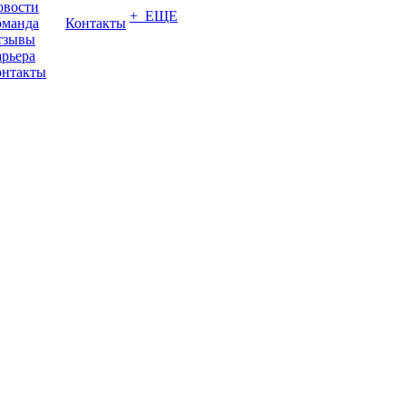
овости
+ ЕЩЕ
оманда
Контакты
тзывы
рьера
онтакты