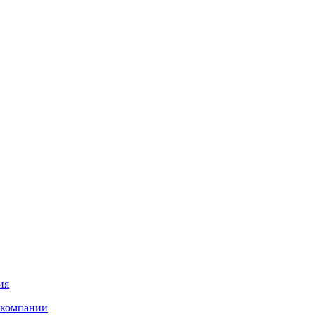
ия
 компании