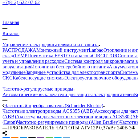
+7(812) 622-07-62
Главная
—
Каталог
—
Управление электродвигателями и их защита
РАСПРОДАЖА
Монтажный инструмент
Lanbao
Отопление и ан
склад
TEMP
Пневматика FESTO и аналоги
CIRCUTOR
Системы 
учёта и управления расходом
Система контроля микроклимата 
визуализация
Источники бесперебойного питания
Аккумулятор
модульные
Зарядные устройства для электротранспорта
Системы
СКС
Кабеленесущие системы
Электроустановочное оборудован
—
Частотно-регулируемые приводы
Автоматические выключатели для защиты электродвигателей
К
—
Частотный преобразователь (Schneider Electric)
Частотные электроприводы ACS355 (ABB)
Аксессуары для ча
(ABB)
Аксессуары для частотных электроприводов ACS580 (A
(Eaton)
Частотно-регулируемые приводы (Allen Bradley)
Частотн
—
ПРЕОБРАЗОВАТЕЛЬ ЧАСТОТЫ ATV12P 0,37кВт 240В 3Ф