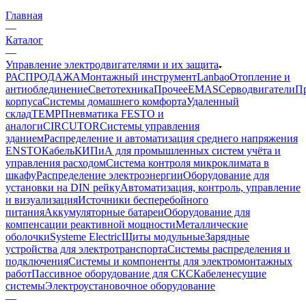
Главная
—
Каталог
—
Управление электродвигателями и их защита
РАСПРОДАЖА
Монтажный инструмент
Lanbao
Отопление и
антиоблединение
Светотехника
Прочее
EMAS
Cерводвигатели
П
корпуса
Системы домашнего комфорта
Удаленный
склад
TEMP
Пневматика FESTO и
аналоги
CIRCUTOR
Системы управления
зданием
Распределение и автоматизация среднего напряжения
ENSTO
Кабель
КИПиА для промышленных систем учёта и
управления расходом
Система контроля микроклимата в
шкафу
Распределение электроэнергии
Оборудование для
установки на DIN рейку
Автоматизация, контроль, управление
и визуализация
Источники бесперебойного
питания
Аккумуляторные батареи
Оборудование для
компенсации реактивной мощности
Металлические
оболочки
Systeme Electric
Щиты модульные
Зарядные
устройства для электротранспорта
Системы распределения и
подключения
Системы и компоненты для электромонтажных
работ
Пассивное оборудование для СКС
Кабеленесущие
системы
Электроустановочное оборудование
—