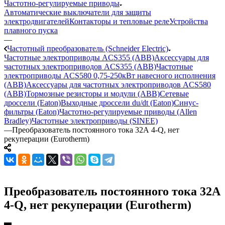
Частотно-регулируемые приводы
Автоматические выключатели для защиты
электродвигателей
Контакторы и тепловые реле
Устройства
плавного пуска
—
Частотный преобразователь (Schneider Electric)
Частотные электроприводы ACS355 (ABB)
Аксессуары для
частотных электроприводов ACS355 (ABB)
Частотные
электроприводы ACS580 0,75-250кВт навесного исполнения
(ABB)
Аксессуары для частотных электроприводов ACS580
(ABB)
Тормозные резисторы и модули (ABB)
Сетевые
дроссели (Eaton)
Выходные дроссели du/dt (Eaton)
Синус-
фильтры (Eaton)
Частотно-регулируемые приводы (Allen
Bradley)
Частотные электроприводы (SINEE)
—
Преобразователь постоянного тока 32А 4-Q, нет
рекуперации (Eurotherm)
Преобразователь постоянного тока 32А
4-Q, нет рекуперации (Eurotherm)