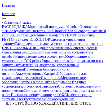
Главная
—
Каталог
—
Удаленный склад
РАСПРОДАЖА
Монтажный инструмент
Lanbao
Отопление и
антиоблединение
Светотехника
Прочее
EMAS
Cерводвигатели
П
корпуса
Системы домашнего комфорта
TEMP
Пневматика
FESTO и аналоги
CIRCUTOR
Системы управления
зданием
Распределение и автоматизация среднего напряжения
ENSTO
Кабель
КИПиА для промышленных систем учёта и
управления расходом
Система контроля микроклимата в
шкафу
Распределение электроэнергии
Оборудование для
установки на DIN рейку
Управление электродвигателями и их
защита
Автоматизация, контроль, управление и
визуализация
Источники бесперебойного
питания
Аккумуляторные батареи
Оборудование для
компенсации реактивной мощности
Металлические
оболочки
Systeme Electric
Щиты модульные
Зарядные
устройства для электротранспорта
Системы распределения и
подключения
Системы и компоненты для электромонтажных
работ
Пассивное оборудование для СКС
Кабеленесущие
системы
Электроустановочное оборудование
—
ДЛ-УСТРОЙСТВО УДАР.ДЕЙСТВИЯ ДЛЯ ОТКЛ.