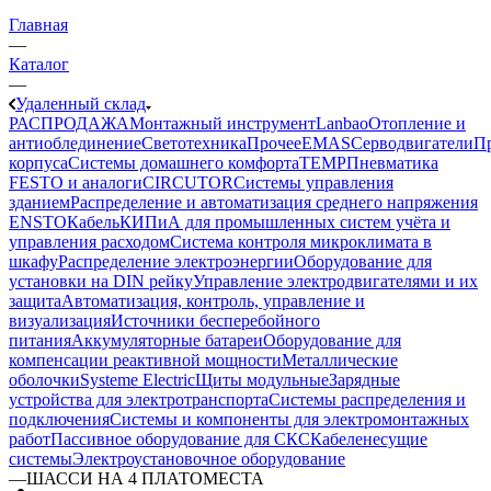
Главная
—
Каталог
—
Удаленный склад
РАСПРОДАЖА
Монтажный инструмент
Lanbao
Отопление и
антиоблединение
Светотехника
Прочее
EMAS
Cерводвигатели
П
корпуса
Системы домашнего комфорта
TEMP
Пневматика
FESTO и аналоги
CIRCUTOR
Системы управления
зданием
Распределение и автоматизация среднего напряжения
ENSTO
Кабель
КИПиА для промышленных систем учёта и
управления расходом
Система контроля микроклимата в
шкафу
Распределение электроэнергии
Оборудование для
установки на DIN рейку
Управление электродвигателями и их
защита
Автоматизация, контроль, управление и
визуализация
Источники бесперебойного
питания
Аккумуляторные батареи
Оборудование для
компенсации реактивной мощности
Металлические
оболочки
Systeme Electric
Щиты модульные
Зарядные
устройства для электротранспорта
Системы распределения и
подключения
Системы и компоненты для электромонтажных
работ
Пассивное оборудование для СКС
Кабеленесущие
системы
Электроустановочное оборудование
—
ШАССИ НА 4 ПЛАТОМЕСТА