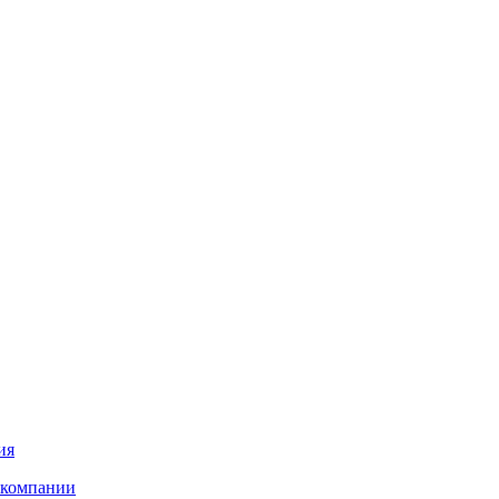
ия
 компании