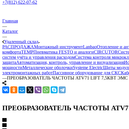
+7(812) 622-07-62
Главная
—
Каталог
—
Удаленный склад
РАСПРОДАЖА
Монтажный инструмент
Lanbao
Отопление и ан
комфорта
TEMP
Пневматика FESTO и аналоги
CIRCUTOR
Сист
систем учёта и управления расходом
Система контроля микрокл
защита
Автоматизация, контроль, управление и визуализация
Ис
мощности
Металлические оболочки
Systeme Electric
Щиты модул
электромонтажных работ
Пассивное оборудование для СКС
Каб
—
ПРЕОБРАЗОВАТЕЛЬ ЧАСТОТЫ ATV71 LIFT 7,5КВТ ЭМС 
ПРЕОБРАЗОВАТЕЛЬ ЧАСТОТЫ ATV71 