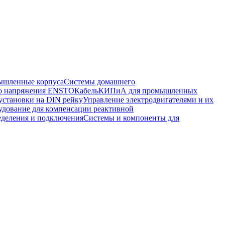
шленные корпуса
Системы домашнего
го напряжения ENSTO
Кабель
КИПиА для промышленных
установки на DIN рейку
Управление электродвигателями и их
удование для компенсации реактивной
еделения и подключения
Системы и компоненты для