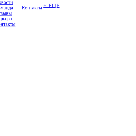
овости
+ ЕЩЕ
оманда
Контакты
тзывы
рьера
онтакты