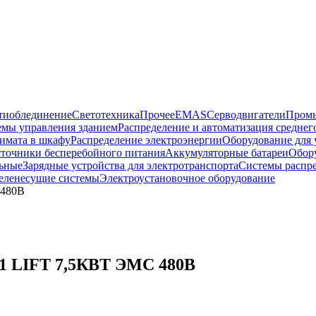
тиоблединение
Светотехника
Прочее
EMAS
Cерводвигатели
Промы
емы управления зданием
Распределение и автоматизация средне
имата в шкафу
Распределение электроэнергии
Оборудование для 
точники бесперебойного питания
Аккумуляторные батареи
Обор
ьные
Зарядные устройства для электротранспорта
Системы распр
еленесущие системы
Электроустановочное оборудование
480В
LIFT 7,5КВТ ЭМС 480В