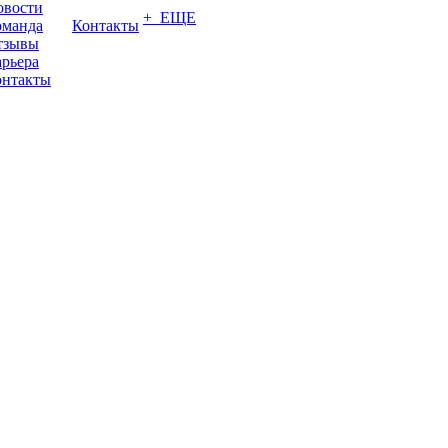
овости
+ ЕЩЕ
оманда
Контакты
тзывы
рьера
онтакты