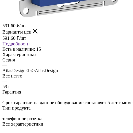
591.60
₽
/шт
Варианты цен
591.60
₽
/шт
Подробности
Есть в наличии
: 15
Характеристики
Серия
—
AtlasDesign<br>AtlasDesign
Вес нетто
—
59 г
Гарантия
—
Срок гарантии на данное оборудование составляет 5 лет с мо
Тип продукта
—
телефонное розетка
Все характеристики