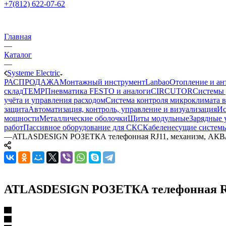
+7(812) 622-07-62
Главная
—
Каталог
—
Systeme Electric
РАСПРОДАЖА
Монтажный инструмент
Lanbao
Отопление и ан
склад
TEMP
Пневматика FESTO и аналоги
CIRCUTOR
Системы 
учёта и управления расходом
Система контроля микроклимата 
защита
Автоматизация, контроль, управление и визуализация
Ис
мощности
Металлические оболочки
Щиты модульные
Зарядные 
работ
Пассивное оборудование для СКС
Кабеленесущие систем
—
ATLASDESIGN РОЗЕТКА телефонная RJ11, механизм, А
ATLASDESIGN РОЗЕТКА телефонная R