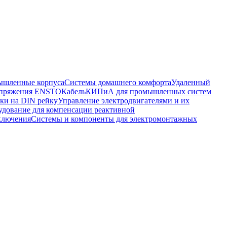
шленные корпуса
Системы домашнего комфорта
Удаленный
напряжения ENSTO
Кабель
КИПиА для промышленных систем
ки на DIN рейку
Управление электродвигателями и их
удование для компенсации реактивной
ключения
Системы и компоненты для электромонтажных