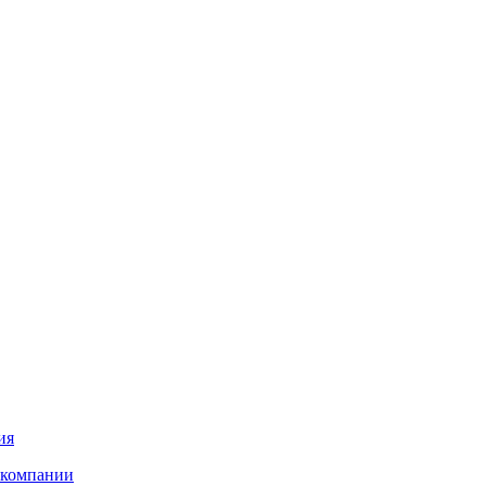
ия
 компании