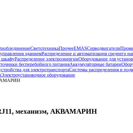
тиоблединение
Светотехника
Прочее
EMAS
Cерводвигатели
Промы
управления зданием
Распределение и автоматизация среднего 
в шкафу
Распределение электроэнергии
Оборудование для установ
точники бесперебойного питания
Аккумуляторные батареи
Обор
устройства для электротранспорта
Системы распределения и под
ы
Электроустановочное оборудование
КВАМАРИН
J11, механизм, АКВАМАРИН