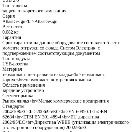
USB 2.0
Тип защиты
защита от короткого замыкания
Серия
AtlasDesign<br>AtlasDesign
Вес нетто
0.082 кг
Гарантия
Срок гарантии на данное оборудование составляет 5 лет с
момента отгрузки со склада Систэм Электрик, с
подтверждением соответствующим документом
Тип продукта
USB-розетка
Материал
термопласт: центральная накладка<br>термопласт:
корпус<br>термопласт: внутренняя крышка
Область применения
зарядное устройство
Сегмент рынка
Рынок жилья<br>Малые коммерческие предприятия
Стандарты
2004/108/EC<br>2006/95/EC<br>EN 60950-1<br>EN
62684<br>ETSI EN 301 489-4<br>EU директива
2002/95/EC<br>Директива WEEE (утилизация электрического
и электронного оборудования) 2002/96/EC