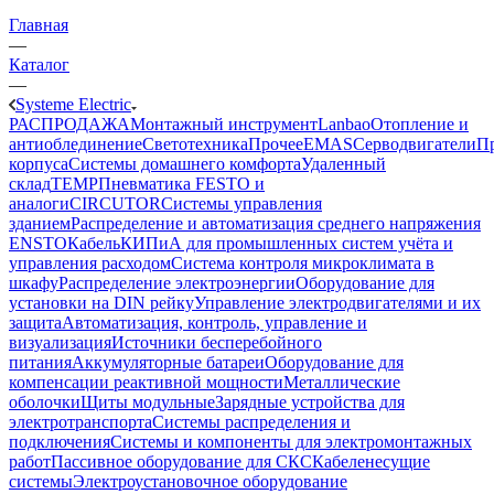
Главная
—
Каталог
—
Systeme Electric
РАСПРОДАЖА
Монтажный инструмент
Lanbao
Отопление и
антиоблединение
Светотехника
Прочее
EMAS
Cерводвигатели
П
корпуса
Системы домашнего комфорта
Удаленный
склад
TEMP
Пневматика FESTO и
аналоги
CIRCUTOR
Системы управления
зданием
Распределение и автоматизация среднего напряжения
ENSTO
Кабель
КИПиА для промышленных систем учёта и
управления расходом
Система контроля микроклимата в
шкафу
Распределение электроэнергии
Оборудование для
установки на DIN рейку
Управление электродвигателями и их
защита
Автоматизация, контроль, управление и
визуализация
Источники бесперебойного
питания
Аккумуляторные батареи
Оборудование для
компенсации реактивной мощности
Металлические
оболочки
Щиты модульные
Зарядные устройства для
электротранспорта
Системы распределения и
подключения
Системы и компоненты для электромонтажных
работ
Пассивное оборудование для СКС
Кабеленесущие
системы
Электроустановочное оборудование