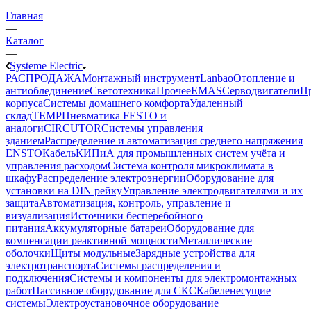
Главная
—
Каталог
—
Systeme Electric
РАСПРОДАЖА
Монтажный инструмент
Lanbao
Отопление и
антиоблединение
Светотехника
Прочее
EMAS
Cерводвигатели
П
корпуса
Системы домашнего комфорта
Удаленный
склад
TEMP
Пневматика FESTO и
аналоги
CIRCUTOR
Системы управления
зданием
Распределение и автоматизация среднего напряжения
ENSTO
Кабель
КИПиА для промышленных систем учёта и
управления расходом
Система контроля микроклимата в
шкафу
Распределение электроэнергии
Оборудование для
установки на DIN рейку
Управление электродвигателями и их
защита
Автоматизация, контроль, управление и
визуализация
Источники бесперебойного
питания
Аккумуляторные батареи
Оборудование для
компенсации реактивной мощности
Металлические
оболочки
Щиты модульные
Зарядные устройства для
электротранспорта
Системы распределения и
подключения
Системы и компоненты для электромонтажных
работ
Пассивное оборудование для СКС
Кабеленесущие
системы
Электроустановочное оборудование