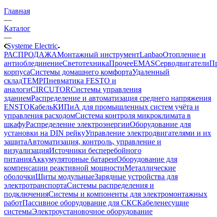
Главная
—
Каталог
—
Systeme Electric
РАСПРОДАЖА
Монтажный инструмент
Lanbao
Отопление и
антиоблединение
Светотехника
Прочее
EMAS
Cерводвигатели
П
корпуса
Системы домашнего комфорта
Удаленный
склад
TEMP
Пневматика FESTO и
аналоги
CIRCUTOR
Системы управления
зданием
Распределение и автоматизация среднего напряжения
ENSTO
Кабель
КИПиА для промышленных систем учёта и
управления расходом
Система контроля микроклимата в
шкафу
Распределение электроэнергии
Оборудование для
установки на DIN рейку
Управление электродвигателями и их
защита
Автоматизация, контроль, управление и
визуализация
Источники бесперебойного
питания
Аккумуляторные батареи
Оборудование для
компенсации реактивной мощности
Металлические
оболочки
Щиты модульные
Зарядные устройства для
электротранспорта
Системы распределения и
подключения
Системы и компоненты для электромонтажных
работ
Пассивное оборудование для СКС
Кабеленесущие
системы
Электроустановочное оборудование