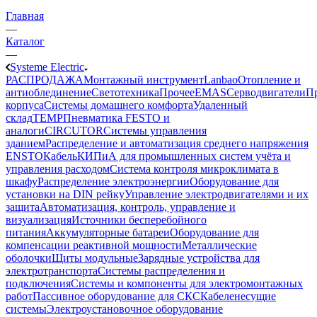
Главная
—
Каталог
—
Systeme Electric
РАСПРОДАЖА
Монтажный инструмент
Lanbao
Отопление и
антиоблединение
Светотехника
Прочее
EMAS
Cерводвигатели
П
корпуса
Системы домашнего комфорта
Удаленный
склад
TEMP
Пневматика FESTO и
аналоги
CIRCUTOR
Системы управления
зданием
Распределение и автоматизация среднего напряжения
ENSTO
Кабель
КИПиА для промышленных систем учёта и
управления расходом
Система контроля микроклимата в
шкафу
Распределение электроэнергии
Оборудование для
установки на DIN рейку
Управление электродвигателями и их
защита
Автоматизация, контроль, управление и
визуализация
Источники бесперебойного
питания
Аккумуляторные батареи
Оборудование для
компенсации реактивной мощности
Металлические
оболочки
Щиты модульные
Зарядные устройства для
электротранспорта
Системы распределения и
подключения
Системы и компоненты для электромонтажных
работ
Пассивное оборудование для СКС
Кабеленесущие
системы
Электроустановочное оборудование