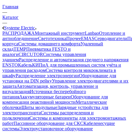
Главная
—
Каталог
—
Systeme Electric
РАСПРОДАЖА
Монтажный инструмент
Lanbao
Отопление и
антиоблединение
Светотехника
Прочее
EMAS
Cерводвигатели
П
корпуса
Системы домашнего комфорта
Удаленный
склад
TEMP
Пневматика FESTO и
аналоги
CIRCUTOR
Системы управления
зданием
Распределение и автоматизация среднего напряжения
ENSTO
Кабель
КИПиА для промышленных систем учёта и
управления расходом
Система контроля микроклимата в
шкафу
Распределение электроэнергии
Оборудование для
установки на DIN рейку
Управление электродвигателями и их
защита
Автоматизация, контроль, управление и
визуализация
Источники бесперебойного
питания
Аккумуляторные батареи
Оборудование для
компенсации реактивной мощности
Металлические
оболочки
Щиты модульные
Зарядные устройства для
электротранспорта
Системы распределения и
подключения
Системы и компоненты для электромонтажных
работ
Пассивное оборудование для СКС
Кабеленесущие
системы
Электроустановочное оборудование