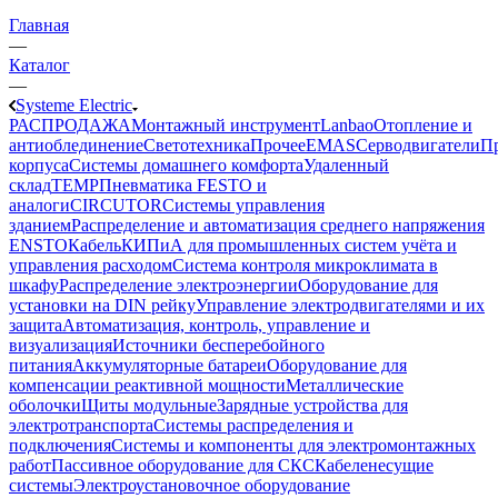
Главная
—
Каталог
—
Systeme Electric
РАСПРОДАЖА
Монтажный инструмент
Lanbao
Отопление и
антиоблединение
Светотехника
Прочее
EMAS
Cерводвигатели
П
корпуса
Системы домашнего комфорта
Удаленный
склад
TEMP
Пневматика FESTO и
аналоги
CIRCUTOR
Системы управления
зданием
Распределение и автоматизация среднего напряжения
ENSTO
Кабель
КИПиА для промышленных систем учёта и
управления расходом
Система контроля микроклимата в
шкафу
Распределение электроэнергии
Оборудование для
установки на DIN рейку
Управление электродвигателями и их
защита
Автоматизация, контроль, управление и
визуализация
Источники бесперебойного
питания
Аккумуляторные батареи
Оборудование для
компенсации реактивной мощности
Металлические
оболочки
Щиты модульные
Зарядные устройства для
электротранспорта
Системы распределения и
подключения
Системы и компоненты для электромонтажных
работ
Пассивное оборудование для СКС
Кабеленесущие
системы
Электроустановочное оборудование