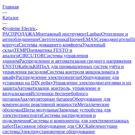
Главная
—
Каталог
—
Systeme Electric
РАСПРОДАЖА
Монтажный инструмент
Lanbao
Отопление и
антиоблединение
Светотехника
Прочее
EMAS
Cерводвигатели
П
корпуса
Системы домашнего комфорта
Удаленный
склад
TEMP
Пневматика FESTO и
аналоги
CIRCUTOR
Системы управления
зданием
Распределение и автоматизация среднего напряжения
ENSTO
Кабель
КИПиА для промышленных систем учёта и
управления расходом
Система контроля микроклимата в
шкафу
Распределение электроэнергии
Оборудование для
установки на DIN рейку
Управление электродвигателями и их
защита
Автоматизация, контроль, управление и
визуализация
Источники бесперебойного
питания
Аккумуляторные батареи
Оборудование для
компенсации реактивной мощности
Металлические
оболочки
Щиты модульные
Зарядные устройства для
электротранспорта
Системы распределения и
подключения
Системы и компоненты для электромонтажных
работ
Пассивное оборудование для СКС
Кабеленесущие
системы
Электроустановочное оборудование