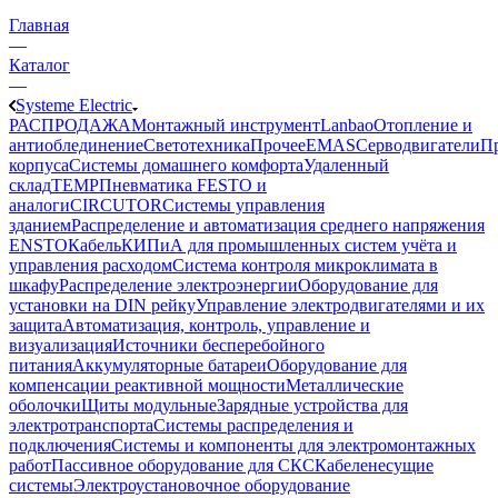
Главная
—
Каталог
—
Systeme Electric
РАСПРОДАЖА
Монтажный инструмент
Lanbao
Отопление и
антиоблединение
Светотехника
Прочее
EMAS
Cерводвигатели
П
корпуса
Системы домашнего комфорта
Удаленный
склад
TEMP
Пневматика FESTO и
аналоги
CIRCUTOR
Системы управления
зданием
Распределение и автоматизация среднего напряжения
ENSTO
Кабель
КИПиА для промышленных систем учёта и
управления расходом
Система контроля микроклимата в
шкафу
Распределение электроэнергии
Оборудование для
установки на DIN рейку
Управление электродвигателями и их
защита
Автоматизация, контроль, управление и
визуализация
Источники бесперебойного
питания
Аккумуляторные батареи
Оборудование для
компенсации реактивной мощности
Металлические
оболочки
Щиты модульные
Зарядные устройства для
электротранспорта
Системы распределения и
подключения
Системы и компоненты для электромонтажных
работ
Пассивное оборудование для СКС
Кабеленесущие
системы
Электроустановочное оборудование