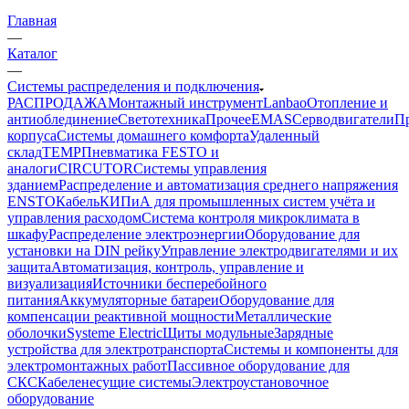
Главная
—
Каталог
—
Системы распределения и подключения
РАСПРОДАЖА
Монтажный инструмент
Lanbao
Отопление и
антиоблединение
Светотехника
Прочее
EMAS
Cерводвигатели
П
корпуса
Системы домашнего комфорта
Удаленный
склад
TEMP
Пневматика FESTO и
аналоги
CIRCUTOR
Системы управления
зданием
Распределение и автоматизация среднего напряжения
ENSTO
Кабель
КИПиА для промышленных систем учёта и
управления расходом
Система контроля микроклимата в
шкафу
Распределение электроэнергии
Оборудование для
установки на DIN рейку
Управление электродвигателями и их
защита
Автоматизация, контроль, управление и
визуализация
Источники бесперебойного
питания
Аккумуляторные батареи
Оборудование для
компенсации реактивной мощности
Металлические
оболочки
Systeme Electric
Щиты модульные
Зарядные
устройства для электротранспорта
Системы и компоненты для
электромонтажных работ
Пассивное оборудование для
СКС
Кабеленесущие системы
Электроустановочное
оборудование