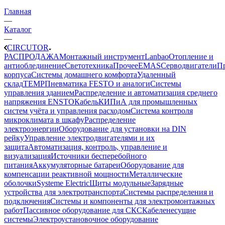
Главная
—
Каталог
—
CIRCUTOR
РАСПРОДАЖА
Монтажный инструмент
Lanbao
Отопление и
антиоблединение
Светотехника
Прочее
EMAS
Cерводвигатели
П
корпуса
Системы домашнего комфорта
Удаленный
склад
TEMP
Пневматика FESTO и аналоги
Системы
управления зданием
Распределение и автоматизация среднего
напряжения ENSTO
Кабель
КИПиА для промышленных
систем учёта и управления расходом
Система контроля
микроклимата в шкафу
Распределение
электроэнергии
Оборудование для установки на DIN
рейку
Управление электродвигателями и их
защита
Автоматизация, контроль, управление и
визуализация
Источники бесперебойного
питания
Аккумуляторные батареи
Оборудование для
компенсации реактивной мощности
Металлические
оболочки
Systeme Electric
Щиты модульные
Зарядные
устройства для электротранспорта
Системы распределения и
подключения
Системы и компоненты для электромонтажных
работ
Пассивное оборудование для СКС
Кабеленесущие
системы
Электроустановочное оборудование