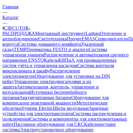
Главная
—
Каталог
—
CIRCUTOR
РАСПРОДАЖА
Монтажный инструмент
Lanbao
Отопление и
антиоблединение
Светотехника
Прочее
EMAS
Cерводвигатели
П
корпуса
Системы домашнего комфорта
Удаленный
склад
TEMP
Пневматика FESTO и аналоги
Системы
управления зданием
Распределение и автоматизация среднего
напряжения ENSTO
Кабель
КИПиА для промышленных
систем учёта и управления расходом
Система контроля
микроклимата в шкафу
Распределение
электроэнергии
Оборудование для установки на DIN
рейку
Управление электродвигателями и их
защита
Автоматизация, контроль, управление и
визуализация
Источники бесперебойного
питания
Аккумуляторные батареи
Оборудование для
компенсации реактивной мощности
Металлические
оболочки
Systeme Electric
Щиты модульные
Зарядные
устройства для электротранспорта
Системы распределения и
подключения
Системы и компоненты для электромонтажных
работ
Пассивное оборудование для СКС
Кабеленесущие
системы
Электроустановочное оборудование