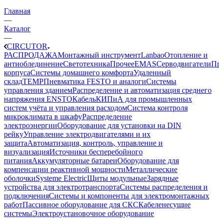
Главная
—
Каталог
—
CIRCUTOR
РАСПРОДАЖА
Монтажный инструмент
Lanbao
Отопление и
антиоблединение
Светотехника
Прочее
EMAS
Cерводвигатели
П
корпуса
Системы домашнего комфорта
Удаленный
склад
TEMP
Пневматика FESTO и аналоги
Системы
управления зданием
Распределение и автоматизация среднего
напряжения ENSTO
Кабель
КИПиА для промышленных
систем учёта и управления расходом
Система контроля
микроклимата в шкафу
Распределение
электроэнергии
Оборудование для установки на DIN
рейку
Управление электродвигателями и их
защита
Автоматизация, контроль, управление и
визуализация
Источники бесперебойного
питания
Аккумуляторные батареи
Оборудование для
компенсации реактивной мощности
Металлические
оболочки
Systeme Electric
Щиты модульные
Зарядные
устройства для электротранспорта
Системы распределения и
подключения
Системы и компоненты для электромонтажных
работ
Пассивное оборудование для СКС
Кабеленесущие
системы
Электроустановочное оборудование