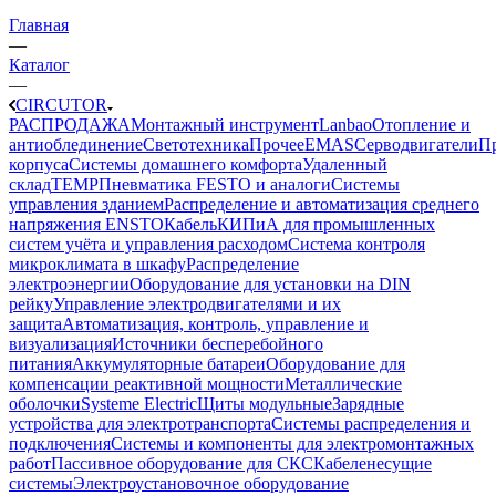
Главная
—
Каталог
—
CIRCUTOR
РАСПРОДАЖА
Монтажный инструмент
Lanbao
Отопление и
антиоблединение
Светотехника
Прочее
EMAS
Cерводвигатели
П
корпуса
Системы домашнего комфорта
Удаленный
склад
TEMP
Пневматика FESTO и аналоги
Системы
управления зданием
Распределение и автоматизация среднего
напряжения ENSTO
Кабель
КИПиА для промышленных
систем учёта и управления расходом
Система контроля
микроклимата в шкафу
Распределение
электроэнергии
Оборудование для установки на DIN
рейку
Управление электродвигателями и их
защита
Автоматизация, контроль, управление и
визуализация
Источники бесперебойного
питания
Аккумуляторные батареи
Оборудование для
компенсации реактивной мощности
Металлические
оболочки
Systeme Electric
Щиты модульные
Зарядные
устройства для электротранспорта
Системы распределения и
подключения
Системы и компоненты для электромонтажных
работ
Пассивное оборудование для СКС
Кабеленесущие
системы
Электроустановочное оборудование