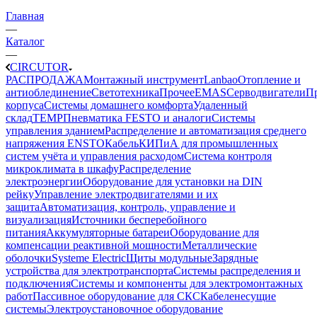
Главная
—
Каталог
—
CIRCUTOR
РАСПРОДАЖА
Монтажный инструмент
Lanbao
Отопление и
антиоблединение
Светотехника
Прочее
EMAS
Cерводвигатели
П
корпуса
Системы домашнего комфорта
Удаленный
склад
TEMP
Пневматика FESTO и аналоги
Системы
управления зданием
Распределение и автоматизация среднего
напряжения ENSTO
Кабель
КИПиА для промышленных
систем учёта и управления расходом
Система контроля
микроклимата в шкафу
Распределение
электроэнергии
Оборудование для установки на DIN
рейку
Управление электродвигателями и их
защита
Автоматизация, контроль, управление и
визуализация
Источники бесперебойного
питания
Аккумуляторные батареи
Оборудование для
компенсации реактивной мощности
Металлические
оболочки
Systeme Electric
Щиты модульные
Зарядные
устройства для электротранспорта
Системы распределения и
подключения
Системы и компоненты для электромонтажных
работ
Пассивное оборудование для СКС
Кабеленесущие
системы
Электроустановочное оборудование