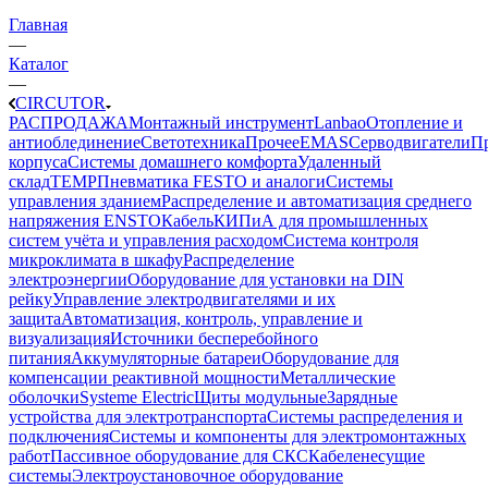
Главная
—
Каталог
—
CIRCUTOR
РАСПРОДАЖА
Монтажный инструмент
Lanbao
Отопление и
антиоблединение
Светотехника
Прочее
EMAS
Cерводвигатели
П
корпуса
Системы домашнего комфорта
Удаленный
склад
TEMP
Пневматика FESTO и аналоги
Системы
управления зданием
Распределение и автоматизация среднего
напряжения ENSTO
Кабель
КИПиА для промышленных
систем учёта и управления расходом
Система контроля
микроклимата в шкафу
Распределение
электроэнергии
Оборудование для установки на DIN
рейку
Управление электродвигателями и их
защита
Автоматизация, контроль, управление и
визуализация
Источники бесперебойного
питания
Аккумуляторные батареи
Оборудование для
компенсации реактивной мощности
Металлические
оболочки
Systeme Electric
Щиты модульные
Зарядные
устройства для электротранспорта
Системы распределения и
подключения
Системы и компоненты для электромонтажных
работ
Пассивное оборудование для СКС
Кабеленесущие
системы
Электроустановочное оборудование