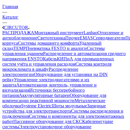
Главная
—
Каталог
—
CIRCUTOR
РАСПРОДАЖА
Монтажный инструмент
Lanbao
Отопление и
антиоблединение
Светотехника
Прочее
EMAS
Cерводвигатели
П
корпуса
Системы домашнего комфорта
Удаленный
склад
TEMP
Пневматика FESTO и аналоги
Системы
управления зданием
Распределение и автоматизация среднего
напряжения ENSTO
Кабель
КИПиА для промышленных
систем учёта и управления расходом
Система контроля
микроклимата в шкафу
Распределение
электроэнергии
Оборудование для установки на DIN
рейку
Управление электродвигателями и их
защита
Автоматизация, контроль, управление и
визуализация
Источники бесперебойного
питания
Аккумуляторные батареи
Оборудование для
компенсации реактивной мощности
Металлические
оболочки
Systeme Electric
Щиты модульные
Зарядные
устройства для электротранспорта
Системы распределения и
подключения
Системы и компоненты для электромонтажных
работ
Пассивное оборудование для СКС
Кабеленесущие
системы
Электроустановочное оборудование