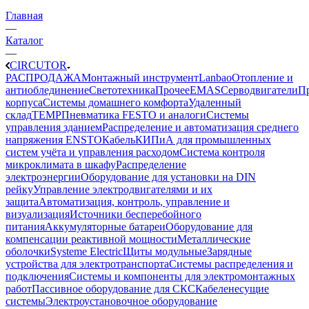
Главная
—
Каталог
—
CIRCUTOR
РАСПРОДАЖА
Монтажный инструмент
Lanbao
Отопление и
антиоблединение
Светотехника
Прочее
EMAS
Cерводвигатели
П
корпуса
Системы домашнего комфорта
Удаленный
склад
TEMP
Пневматика FESTO и аналоги
Системы
управления зданием
Распределение и автоматизация среднего
напряжения ENSTO
Кабель
КИПиА для промышленных
систем учёта и управления расходом
Система контроля
микроклимата в шкафу
Распределение
электроэнергии
Оборудование для установки на DIN
рейку
Управление электродвигателями и их
защита
Автоматизация, контроль, управление и
визуализация
Источники бесперебойного
питания
Аккумуляторные батареи
Оборудование для
компенсации реактивной мощности
Металлические
оболочки
Systeme Electric
Щиты модульные
Зарядные
устройства для электротранспорта
Системы распределения и
подключения
Системы и компоненты для электромонтажных
работ
Пассивное оборудование для СКС
Кабеленесущие
системы
Электроустановочное оборудование