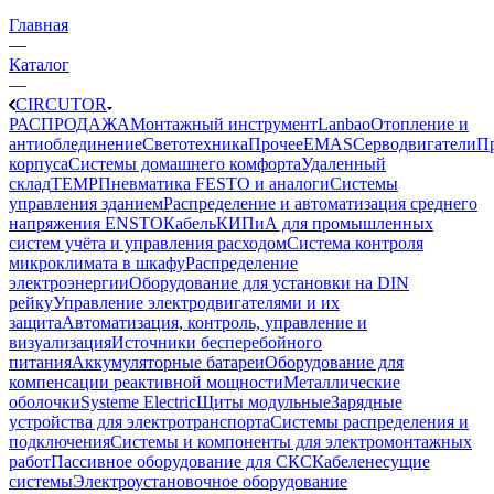
Главная
—
Каталог
—
CIRCUTOR
РАСПРОДАЖА
Монтажный инструмент
Lanbao
Отопление и
антиоблединение
Светотехника
Прочее
EMAS
Cерводвигатели
П
корпуса
Системы домашнего комфорта
Удаленный
склад
TEMP
Пневматика FESTO и аналоги
Системы
управления зданием
Распределение и автоматизация среднего
напряжения ENSTO
Кабель
КИПиА для промышленных
систем учёта и управления расходом
Система контроля
микроклимата в шкафу
Распределение
электроэнергии
Оборудование для установки на DIN
рейку
Управление электродвигателями и их
защита
Автоматизация, контроль, управление и
визуализация
Источники бесперебойного
питания
Аккумуляторные батареи
Оборудование для
компенсации реактивной мощности
Металлические
оболочки
Systeme Electric
Щиты модульные
Зарядные
устройства для электротранспорта
Системы распределения и
подключения
Системы и компоненты для электромонтажных
работ
Пассивное оборудование для СКС
Кабеленесущие
системы
Электроустановочное оборудование