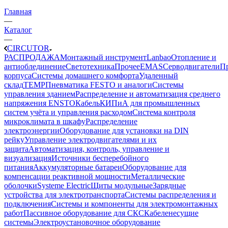
Главная
—
Каталог
—
CIRCUTOR
РАСПРОДАЖА
Монтажный инструмент
Lanbao
Отопление и
антиоблединение
Светотехника
Прочее
EMAS
Cерводвигатели
П
корпуса
Системы домашнего комфорта
Удаленный
склад
TEMP
Пневматика FESTO и аналоги
Системы
управления зданием
Распределение и автоматизация среднего
напряжения ENSTO
Кабель
КИПиА для промышленных
систем учёта и управления расходом
Система контроля
микроклимата в шкафу
Распределение
электроэнергии
Оборудование для установки на DIN
рейку
Управление электродвигателями и их
защита
Автоматизация, контроль, управление и
визуализация
Источники бесперебойного
питания
Аккумуляторные батареи
Оборудование для
компенсации реактивной мощности
Металлические
оболочки
Systeme Electric
Щиты модульные
Зарядные
устройства для электротранспорта
Системы распределения и
подключения
Системы и компоненты для электромонтажных
работ
Пассивное оборудование для СКС
Кабеленесущие
системы
Электроустановочное оборудование